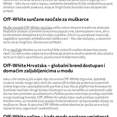
White – bilo da se radi o ispisu, metalnim detaljima ili čak simbolima poput
strelica i navodnih znakova, koje je Virgil često koristio kao dizajnerski
potpis.
Off-White sunčane naočale za muškarce
Muški modeli Off-White naočala
odišu istom dozom kreativne slobode.
Najčešće dolaze u tamnim tonovima poput crne, tamnoplave i sive, ali i s
kontrastnim detaljima koji im daju svježinu. Okviri su ponekad masivniji,
naglašeni i pomalo arhitektonski oblikovani – što nije slučajno, s obzirom
na to da je Virgil bio i školovani arhitekt.
Ove
naočale
idealne su za sve koji žele ostaviti snažan dojam bez puno
riječi. Uz njih svaka odjevna kombinacija dobiva modni zaokret, bez obzira
na to je li riječ o sportskom, poslovnom ili ležernom stilu.
Off-White Hrvatska – globalni brend dostupan i
domaćim zaljubljenicima u modu
Iako u Hrvatskoj još uvijek nije otvorena Off-White trgovina, ljubitelji
ovakve mode mogu lako doći do najnovijih kolekcija putem provjerenih
online trgovina i specijaliziranih partnera kao što je platforma Answear.hr.
Sunčane naočale i drugi dodaci dostupni su za narudžbu iz udobnosti vaše
doma, bez potrebe za odlaskom u fizičke poslovnice koje prodaju naočale
ovog modnog brenda. Off-White Hrvatska tako nudi pristup svjetskim
trendovima, uz modele koji spajaju funkcionalnost i prepoznatljiv dizajn za
muškarce i žene. Kupovina Off-White online idealna je opcija za sve koji
cijene brzinu, sigurnost i autentičnost.
Off-White online – kada moda postane umjetnost