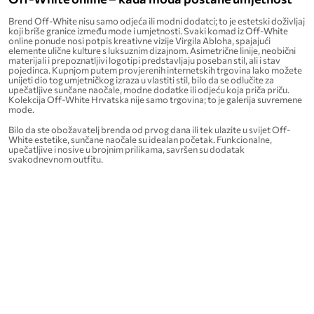
Brend Off-White nisu samo odjeća ili modni dodatci; to je estetski doživljaj
koji briše granice između mode i umjetnosti. Svaki komad iz Off-White
online ponude nosi potpis kreativne vizije Virgila Abloha, spajajući
elemente ulične kulture s luksuznim dizajnom. Asimetrične linije, neobični
materijali i prepoznatljivi logotipi predstavljaju poseban stil, ali i stav
pojedinca. Kupnjom putem provjerenih internetskih trgovina lako možete
unijeti dio tog umjetničkog izraza u vlastiti stil, bilo da se odlučite za
upečatljive sunčane naočale, modne dodatke ili odjeću koja priča priču.
Kolekcija Off-White Hrvatska nije samo trgovina; to je galerija suvremene
mode.
Bilo da ste obožavatelj brenda od prvog dana ili tek ulazite u svijet Off-
White estetike, sunčane naočale su idealan početak. Funkcionalne,
upečatljive i nosive u brojnim prilikama, savršen su dodatak
svakodnevnom outfitu.