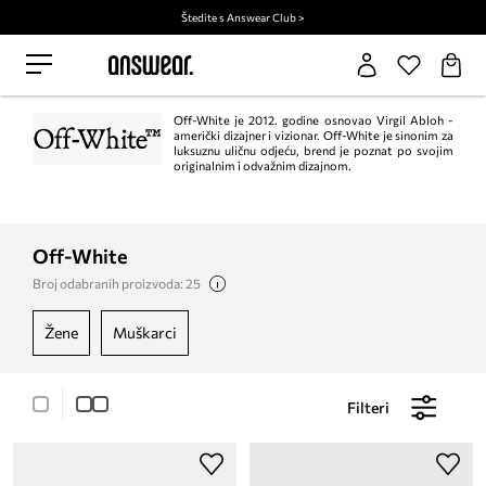
Štedite s Answear Club >
Off-White je 2012. godine osnovao Virgil Abloh -
američki dizajner i vizionar. Off-White je sinonim za
luksuznu uličnu odjeću, brend je poznat po svojim
originalnim i odvažnim dizajnom.
Off-White
Broj odabranih proizvoda: 25
žene
muškarci
Filteri