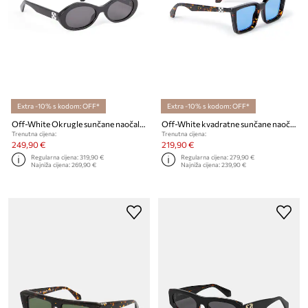
Extra -10% s kodom: OFF*
Extra -10% s kodom: OFF*
Off-White Okrugle sunčane naočale
Off-White kvadratne sunčane naočale
Trenutna cijena:
Trenutna cijena:
249,90 €
219,90 €
Regularna cijena:
319,90 €
Regularna cijena:
279,90 €
Najniža cijena:
269,90 €
Najniža cijena:
239,90 €