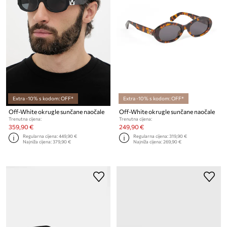
Extra -10% s kodom: OFF*
Extra -10% s kodom: OFF*
Off-White okrugle sunčane naočale
Off-White okrugle sunčane naočale
Trenutna cijena:
Trenutna cijena:
359,90 €
249,90 €
Regularna cijena:
449,90 €
Regularna cijena:
319,90 €
Najniža cijena:
379,90 €
Najniža cijena:
269,90 €