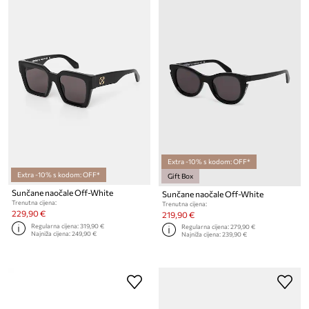
Extra -10% s kodom: OFF*
Extra -10% s kodom: OFF*
Gift Box
Sunčane naočale Off-White
Sunčane naočale Off-White
Trenutna cijena:
Trenutna cijena:
229,90 €
219,90 €
Regularna cijena:
319,90 €
Regularna cijena:
279,90 €
Najniža cijena:
249,90 €
Najniža cijena:
239,90 €