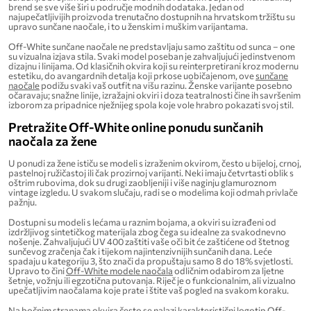
brend se sve više širi u područje modnih dodataka. Jedan od
najupečatljivijih proizvoda trenutačno dostupnih na hrvatskom tržištu su
upravo sunčane naočale, i to u ženskim i muškim varijantama.
Off-White sunčane naočale ne predstavljaju samo zaštitu od sunca – one
su vizualna izjava stila. Svaki model poseban je zahvaljujući jedinstvenom
dizajnu i linijama. Od klasičnih okvira koji su reinterpretirani kroz modernu
estetiku, do avangardnih detalja koji prkose uobičajenom, ove
sunčane
naočale
podižu svaki vaš outfit na višu razinu. Ženske varijante posebno
očaravaju; snažne linije, izražajni okviri i doza teatralnosti čine ih savršenim
izborom za pripadnice nježnijeg spola koje vole hrabro pokazati svoj stil.
Pretražite Off-White online ponudu sunčanih
naočala za žene
U ponudi za žene ističu se modeli s izraženim okvirom, često u bijeloj, crnoj,
pastelnoj ružičastoj ili čak prozirnoj varijanti. Neki imaju četvrtasti oblik s
oštrim rubovima, dok su drugi zaobljeniji i više naginju glamuroznom
vintage izgledu. U svakom slučaju, radi se o modelima koji odmah privlače
pažnju.
Dostupni su modeli s lećama u raznim bojama, a okviri su izrađeni od
izdržljivog sintetičkog materijala zbog čega su idealne za svakodnevno
nošenje. Zahvaljujući UV 400 zaštiti vaše oči bit će zaštićene od štetnog
sunčevog zračenja čak i tijekom najintenzivnijih sunčanih dana. Leće
spadaju u kategoriju 3, što znači da propuštaju samo 8 do 18% svjetlosti.
Upravo to čini
Off-White modele naočala
odličnim odabirom za ljetne
šetnje, vožnju ili egzotična putovanja. Riječ je o funkcionalnim, ali vizualno
upečatljivim naočalama koje prate i štite vaš pogled na svakom koraku.
Na bočnim stranama okvira često se nalazi karakteristični logotip Off-