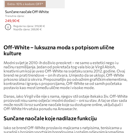
Extra -10% s kodom: OFF*
Sunčane naočale Off-White
Trenutna cijena:
249,90 €
Regularna cijena:
319,90 €
Najniža cijena:
269,90 €
Off-White – luksuzna moda s potpisom ulične
kulture
Modni svijet je 2010-ih doživio preokret – ne samo u estetici nego i u
načinu razmišljanja. Jedan od pokretača tog vala bio je Virgil Abloh,
kreativni um koji je uveo Off-White na svjetsku scenu 2012. godine. Ovaj
brend ne prati trendove – on ih stvara. Umjesto da se uklopi, Off-White
prkosno izlazi iz okvira. Prepoznatljiv po odvažnim grafičkim elementima,
kontrastima i igranju s proporcijama, Off-White se od samih početaka
postavio kao most između ulične mode i visoke mode.
Danas, iako Virgil više nije s nama, njegov stil ostaje itekako živ. Off-White
proizvodi nisu samo odjeća i modni dodaci – oni su stav. A taj se stav sada
može nositi i kroz sunčane naočale koje su dostupne online, uključujući i
Off-White Hrvatska ponudu na Answear.hr.
Sunčane naočale koje nadilaze funkciju
Iako se brend Off-White proslavio majicama s natpisima, tenisicama u
suradnji s brojnim sportskim brendovima i ostalim odjevnim komadima,