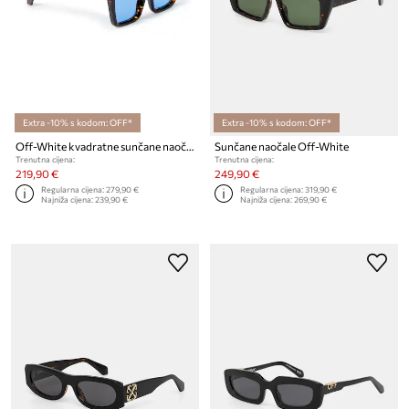
Extra -10% s kodom: OFF*
Extra -10% s kodom: OFF*
Off-White kvadratne sunčane naočale
Sunčane naočale Off-White
Trenutna cijena:
Trenutna cijena:
219,90 €
249,90 €
Regularna cijena:
279,90 €
Regularna cijena:
319,90 €
Najniža cijena:
239,90 €
Najniža cijena:
269,90 €