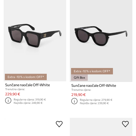
Extra -10% s kodom: OFF*
Extra -10% s kodom: OFF*
Gift Box
Sunčane naočale Off-White
Sunčane naočale Off-White
Trenutna cijena:
Trenutna cijena:
229,90 €
219,90 €
Regularna cijena:
319,90 €
Regularna cijena:
279,90 €
Najniža cijena:
249,90 €
Najniža cijena:
239,90 €