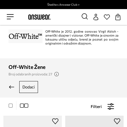
Štedite s Answear Club >
Off-White je 2012. godine osnovao Virgil Abloh -
američki dizajner i vizionar. Off-White je sinonim za
luksuznu uličnu odjeću, brend je poznat po svojim
originalnim i odvažnim dizajnom.
Off-White Žene
Broj odabranih proizvoda: 27
dodaci
Filteri