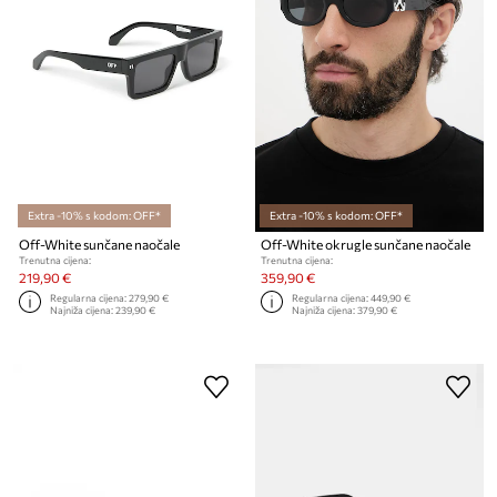
Extra -10% s kodom: OFF*
Extra -10% s kodom: OFF*
Off-White sunčane naočale
Off-White okrugle sunčane naočale
Trenutna cijena:
Trenutna cijena:
219,90 €
359,90 €
Regularna cijena:
279,90 €
Regularna cijena:
449,90 €
Najniža cijena:
239,90 €
Najniža cijena:
379,90 €