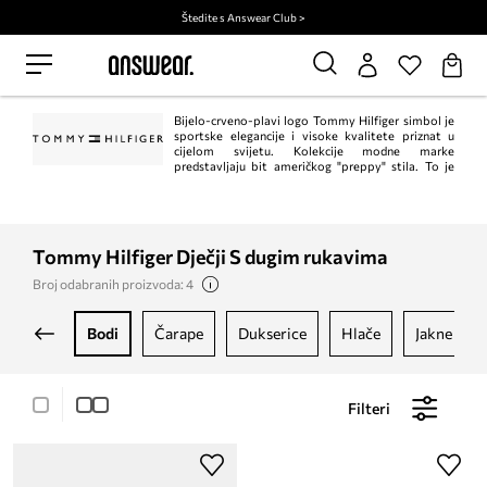
Štedite s Answear Club >
Bijelo-crveno-plavi logo Tommy Hilfiger simbol je
sportske elegancije i visoke kvalitete priznat u
cijelom svijetu. Kolekcije modne marke
predstavljaju bit američkog "preppy" stila. To je
klasik u trenutnom, modernom izdanju. Istodobno, Tommy Hilfiger jedan je od
vodećih lifestyle modnih marki s ​​više od 1.000 trgovina u 90 zemalja.
Tommy Hilfiger Dječji S dugim rukavima
Broj odabranih proizvoda: 4
bodi
čarape
dukserice
hlače
jakne i ka
Filteri