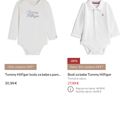
-20%
-15% s kodom: OFF*
Extra -5% s kodom: OFF*
Tommy Hilfiger body za bebe s pamukom
Bodi za bebe Tommy Hilfiger
Trenutna cijena:
30,99 €
27,99 €
Regularna cijena:
44,99 €
Najniža cijena:
34,99 €