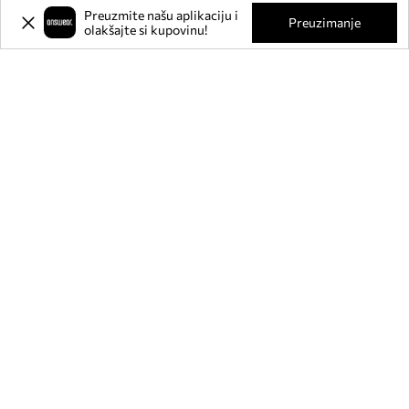
Preuzmite našu aplikaciju i
Preuzimanje
olakšajte si kupovinu!
Prijavite se na naš newsletter i
ostvarite
-20%
** na svoju prvu
kupnju.
Pridružite se našoj zajednici kako biste primali informacije o
najnovijim promocijama i proizvodima.
**Popust je jednokratan, odnosi se na nesnižene proizvode i vrijedi za kupnju
u vrijednosti od min. 80€. Popust se ne može kombinirati s drugim akcijama, a