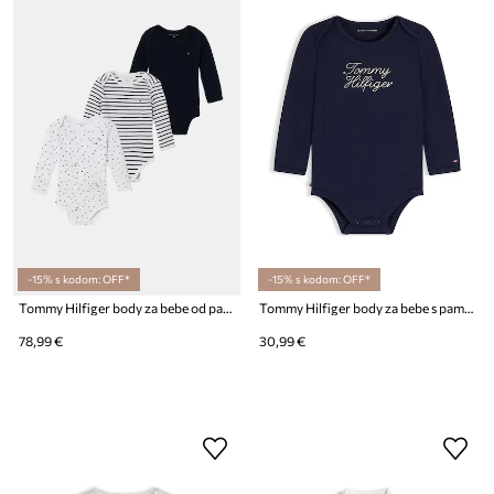
-15% s kodom: OFF*
-15% s kodom: OFF*
Tommy Hilfiger body za bebe od pamuka s elastanom 3-pack
Tommy Hilfiger body za bebe s pamukom
78,99 €
30,99 €