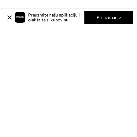
Preuzmite našu aplikaciju i
Preuzimanje
olakšajte si kupovinu!
Prijavite se na naš newsletter i
ostvarite
-20%
** na svoju prvu
kupnju.
Pridružite se našoj zajednici kako biste primali informacije o
najnovijim promocijama i proizvodima.