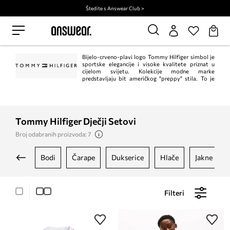
Štedite s Answear Club >
Bijelo-crveno-plavi logo Tommy Hilfiger simbol je
sportske elegancije i visoke kvalitete priznat u
cijelom svijetu. Kolekcije modne marke
predstavljaju bit američkog "preppy" stila. To je
klasik u trenutnom, modernom izdanju. Istodobno, Tommy Hilfiger jedan je od
vodećih lifestyle modnih marki s ​​više od 1.000 trgovina u 90 zemalja.
Tommy Hilfiger Dječji Setovi
Broj odabranih proizvoda: 7
bodi
čarape
dukserice
hlače
jakne i kap
Filteri