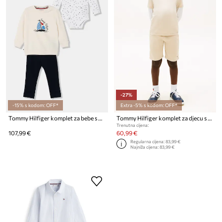
-27%
-15% s kodom: OFF*
Extra -5% s kodom: OFF*
Tommy Hilfiger komplet za bebe s pamukom
Tommy Hilfiger komplet za djecu s pamukom
Trenutna cijena:
107,99 €
60,99 €
Regularna cijena:
83,99 €
Najniža cijena:
83,99 €