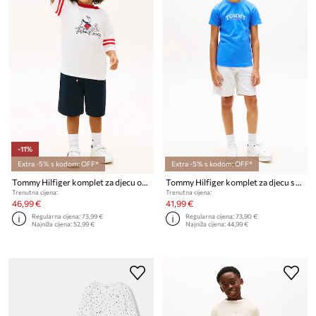
-11%
Extra -5% s kodom: OFF*
Extra -5% s kodom: OFF*
Tommy Hilfiger komplet za djecu od pamuka
Tommy Hilfiger komplet za djecu s pamukom
Trenutna cijena:
Trenutna cijena:
46,99 €
41,99 €
Regularna cijena:
73,99 €
Regularna cijena:
73,90 €
Najniža cijena:
52,99 €
Najniža cijena:
44,99 €