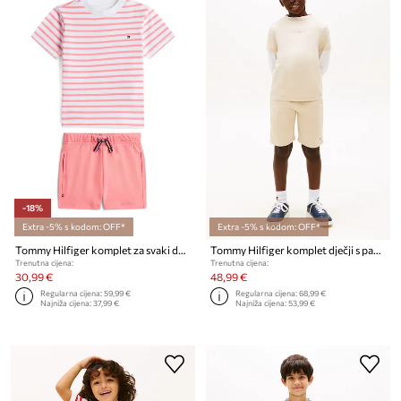
-18%
Extra -5% s kodom: OFF*
Extra -5% s kodom: OFF*
Tommy Hilfiger komplet za svaki dan za djecu od pamuka
Tommy Hilfiger komplet dječji s pamukom
Trenutna cijena:
Trenutna cijena:
30,99 €
48,99 €
Regularna cijena:
59,99 €
Regularna cijena:
68,99 €
Najniža cijena:
37,99 €
Najniža cijena:
53,99 €