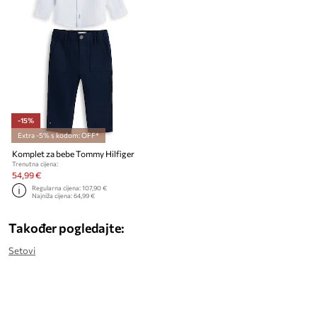
-15%
Extra -5% s kodom: OFF*
Komplet za bebe Tommy Hilfiger
Trenutna cijena:
54,99 €
Regularna cijena:
107,90 €
Najniža cijena:
64,99 €
Također pogledajte:
Setovi