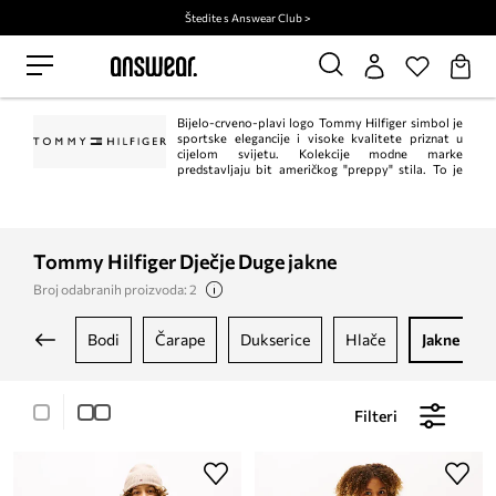
Štedite s Answear Club >
Bijelo-crveno-plavi logo Tommy Hilfiger simbol je
sportske elegancije i visoke kvalitete priznat u
cijelom svijetu. Kolekcije modne marke
predstavljaju bit američkog "preppy" stila. To je
klasik u trenutnom, modernom izdanju. Istodobno, Tommy Hilfiger jedan je od
vodećih lifestyle modnih marki s ​​više od 1.000 trgovina u 90 zemalja.
Tommy Hilfiger Dječje Duge jakne
Broj odabranih proizvoda: 2
bodi
čarape
dukserice
hlače
jakne i ka
Filteri