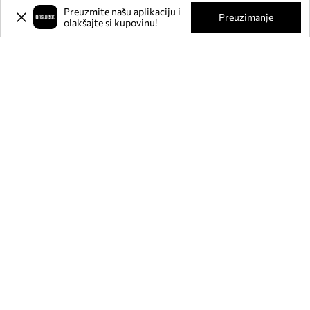
Preuzmite našu aplikaciju i
Preuzimanje
olakšajte si kupovinu!
Prijavite se na naš newsletter i
ostvarite
-20%
** na svoju prvu
kupnju.
Pridružite se našoj zajednici kako biste primali informacije o
najnovijim promocijama i proizvodima.
**Popust je jednokratan, odnosi se na nesnižene proizvode i vrijedi za kupnju
u vrijednosti od min. 80€. Popust se ne može kombinirati s drugim akcijama, a