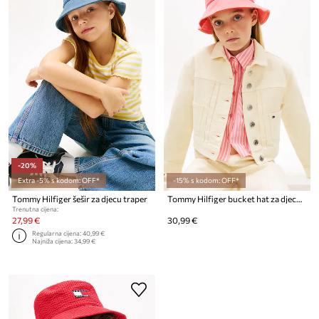
-20%
Extra -5% s kodom: OFF*
-15% s kodom: OFF*
Tommy Hilfiger šešir za djecu traper
Tommy Hilfiger bucket hat za djecu pamučna
Trenutna cijena:
27,99 €
30,99 €
Regularna cijena:
40,99 €
Najniža cijena:
34,99 €