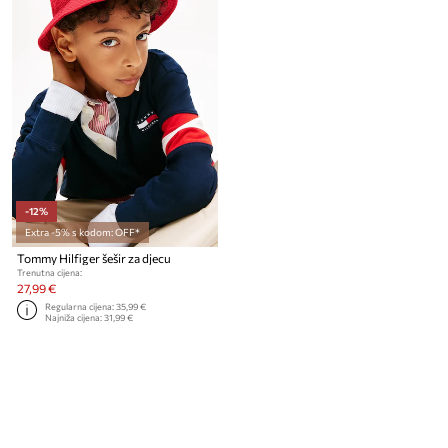
-12%
Extra -5% s kodom: OFF*
Tommy Hilfiger šešir za djecu
Trenutna cijena:
27,99 €
Regularna cijena:
35,99 €
Najniža cijena:
31,99 €