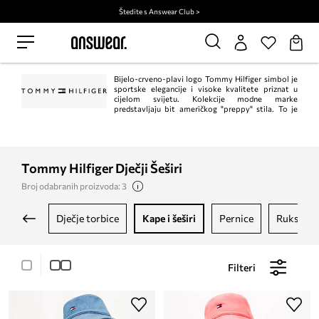
Štedite s Answear Club >
Bijelo-crveno-plavi logo Tommy Hilfiger simbol je
sportske elegancije i visoke kvalitete priznat u
cijelom svijetu. Kolekcije modne marke
predstavljaju bit američkog "preppy" stila. To je
klasik u trenutnom, modernom izdanju. Istodobno, Tommy Hilfiger jedan je od
vodećih lifestyle modnih marki s ​​više od 1.000 trgovina u 90 zemalja.
Tommy Hilfiger Dječji Šeširi
Broj odabranih proizvoda: 3
dječje torbice
kape i šeširi
pernice
ruksaci
Filteri