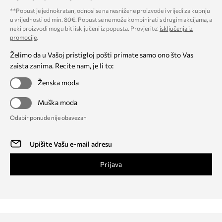
**Popust je jednokratan, odnosi se na nesnižene proizvode i vrijedi za kupnju
u vrijednosti od min. 80€. Popust se ne može kombinirati s drugim akcijama, a
neki proizvodi mogu biti isključeni iz popusta. Provjerite:
isključenja iz
promocije
.
Želimo da u Vašoj pristigloj pošti primate samo ono što Vas
zaista zanima. Recite nam, je li to:
Ženska moda
Muška moda
Odabir ponude nije obavezan
Prijava