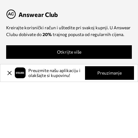
Answear Club
Kreirajte korisnički račun i uštedite pri svakoj kupnji. U Answear
Clubu dobivate do
20%
trajnog popusta od regularnih cijena.
Otkrijte više
Preuzmite našu aplikaciju i
Preuzimanje
olakšajte si kupovinu!
O NAMA
INFORMACIJE