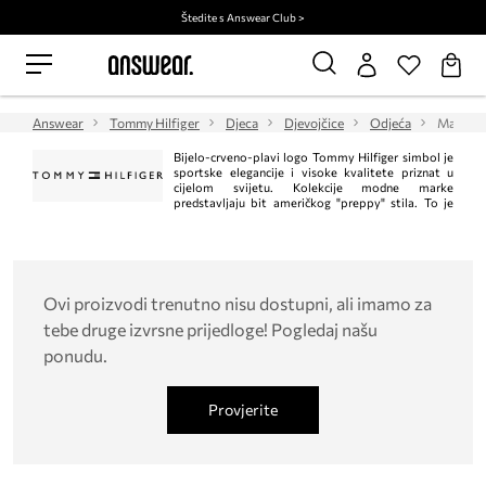
Štedite s Answear Club >
Answear
Tommy Hilfiger
Djeca
Djevojčice
Odjeća
Majice i
Bijelo-crveno-plavi logo Tommy Hilfiger simbol je
sportske elegancije i visoke kvalitete priznat u
cijelom svijetu. Kolekcije modne marke
predstavljaju bit američkog "preppy" stila. To je
klasik u trenutnom, modernom izdanju. Istodobno, Tommy Hilfiger jedan je od
vodećih lifestyle modnih marki s ​​više od 1.000 trgovina u 90 zemalja.
Ovi proizvodi trenutno nisu dostupni, ali imamo za
tebe druge izvrsne prijedloge! Pogledaj našu
ponudu.
Provjerite