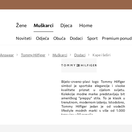
Premium Fashion Benefits >
Besplatna d
Žene
Muškarci
Djeca
Home
Noviteti
Odjeća
Obuća
Dodaci
Sport
Premium ponud
Answear
Tommy Hilfiger
Muškarci
Dodaci
Kape i šeširi
Bijelo-crveno-plavi logo Tommy Hilfiger
simbol je sportske elegancije i visoke
kvalitete priznat u cijelom svijetu.
Kolekcije modne marke predstavljaju bit
američkog "preppy" stila. To je klasik u
trenutnom, modernom izdanju. Istodobno,
Tommy Hilfiger jedan je od vodećih
lifestyle modnih marki s ​​više od 1.000
trgovina u 90 zemalja.