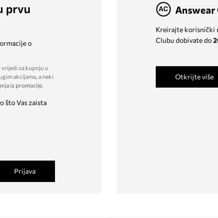
u prvu
Answear 
Kreirajte korisnički
Clubu dobivate do
2
formacije o
 vrijedi za kupnju u
Otkrijte više
ugim akcijama, a neki
enja iz promocije
.
o što Vas zaista
Prijava