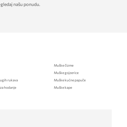
ogledaj našu ponudu.
Muške čizme
Muške gojzerice
ugih rukava
Muške kućne papuče
 za hodanje
Muške kape