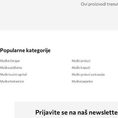
Ovi proizvodi trenu
Popularne kategorije
Muške čarape
Muški prsluci
Muška pidžama
Muški kaputi
Muški kućni ogrtač
Muški prsluci za kosulje
Muške bokserice
Muške japanke
Prijavite se na naš newslette