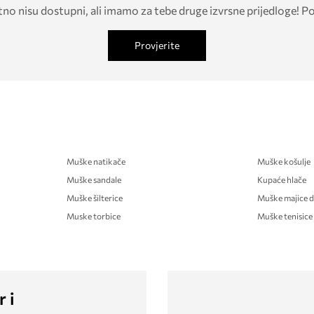
tno nisu dostupni, ali imamo za tebe druge izvrsne prijedloge! P
Provjerite
Muške natikače
Muške košulje
Muške sandale
Kupaće hlače
Muške šilterice
Muške majice d
Muske torbice
Muške tenisice
r i