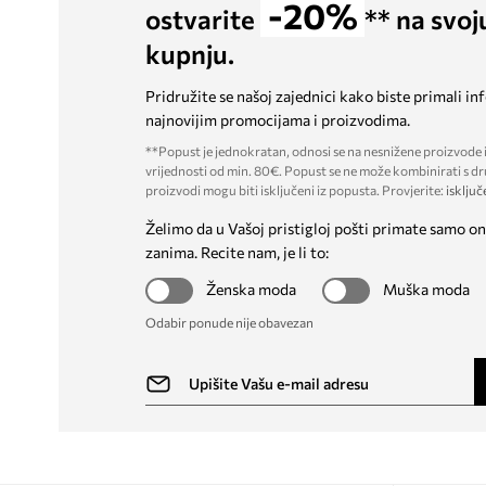
-20%
ostvarite
** na svoj
kupnju.
Pridružite se našoj zajednici kako biste primali in
najnovijim promocijama i proizvodima.
**Popust je jednokratan, odnosi se na nesnižene proizvode i
vrijednosti od min. 80€. Popust se ne može kombinirati s dr
proizvodi mogu biti isključeni iz popusta. Provjerite:
isključ
Želimo da u Vašoj pristigloj pošti primate samo on
zanima. Recite nam, je li to:
Ženska moda
Muška moda
Odabir ponude nije obavezan