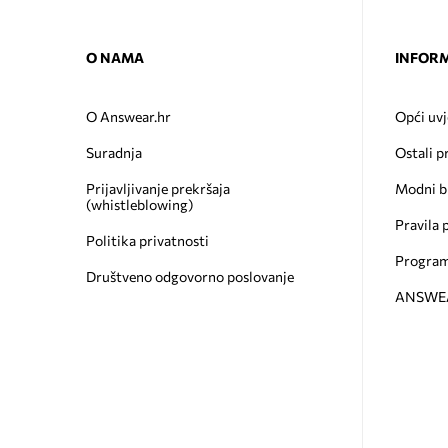
O NAMA
INFORM
O Answear.hr
Opći uvj
Suradnja
Ostali p
Prijavljivanje prekršaja
Modni b
(whistleblowing)
Pravila 
Politika privatnosti
Program
Društveno odgovorno poslovanje
ANSWEAR