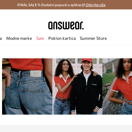
ostava i povrat (od 70€) >
FINAL SALE % Dodatni popusti u aplikaciji!
Dostava u roku 48 sati >
Otkrijte više
Štedite s 
a
Modne marke
Sale
Poklon kartica
Summer Store