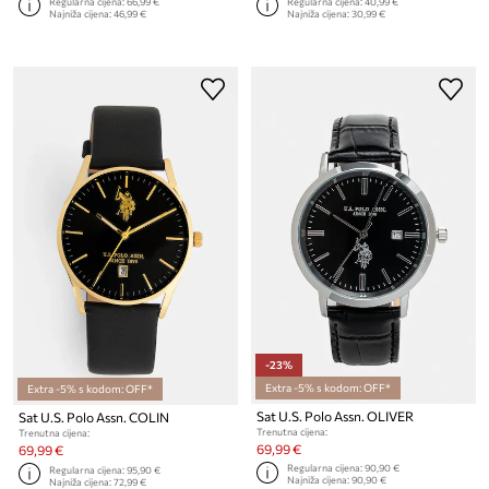
Regularna cijena:
66,99 €
Regularna cijena:
40,99 €
Najniža cijena:
46,99 €
Najniža cijena:
30,99 €
-23%
Extra -5% s kodom: OFF*
Extra -5% s kodom: OFF*
Sat U.S. Polo Assn. OLIVER
Sat U.S. Polo Assn. COLIN
Trenutna cijena:
Trenutna cijena:
69,99 €
69,99 €
Regularna cijena:
90,90 €
Regularna cijena:
95,90 €
Najniža cijena:
90,90 €
Najniža cijena:
72,99 €