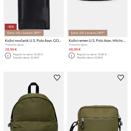
-12%
Extra -5% s kodom: OFF*
Extra -5% s kodom: OFF*
Kožni novčanik U.S. Polo Assn. GORDON
Kožni remen U.S. Polo Assn. Hitchcock
Trenutna cijena:
Trenutna cijena:
28,99 €
48,99 €
Regularna cijena:
52,90 €
Regularna cijena:
76,90 €
Najniža cijena:
32,99 €
Najniža cijena:
53,99 €