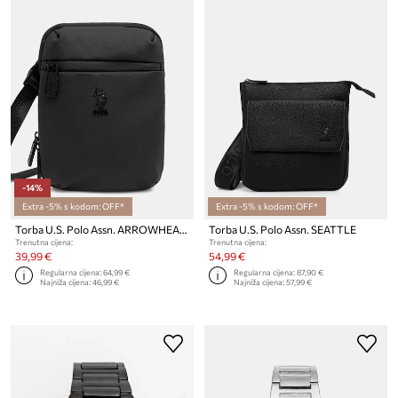
-14%
Extra -5% s kodom: OFF*
Extra -5% s kodom: OFF*
Torba U.S. Polo Assn. ARROWHEAD
Torba U.S. Polo Assn. SEATTLE
Trenutna cijena:
Trenutna cijena:
39,99 €
54,99 €
Regularna cijena:
64,99 €
Regularna cijena:
87,90 €
Najniža cijena:
46,99 €
Najniža cijena:
57,99 €