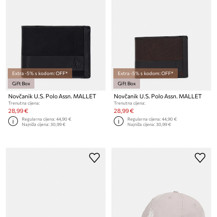
Extra -5% s kodom: OFF*
Extra -5% s kodom: OFF*
Gift Box
Gift Box
Novčanik U.S. Polo Assn. MALLET
Novčanik U.S. Polo Assn. MALLET
Trenutna cijena:
Trenutna cijena:
28,99 €
28,99 €
Regularna cijena:
44,90 €
Regularna cijena:
44,90 €
Najniža cijena:
30,99 €
Najniža cijena:
30,99 €