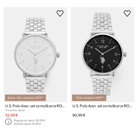
Extra -5% s kodom: OFF*
-15% s kodom: OFF*
U.S. Polo Assn. sat za muškarce ROYAL
U.S. Polo Assn. sat za muškarce ROYAL
Trenutna cijena:
55,99 €
90,99 €
Regularna cijena:
90,99 €
Najniža cijena:
61,99 €