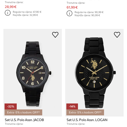
Trenutna cijena:
Trenutna cijena:
28,99 €
61,99 €
Regularna cijena:
47,90 €
Regularna cijena:
90,99 €
Najniža cijena:
32,99 €
Najniža cijena:
90,99 €
-32%
-14%
Extra -5% s kodom: OFF*
Extra -5% s kodom: OFF*
Sat U.S. Polo Assn. JACOB
Sat U.S. Polo Assn. LOGAN
Trenutna cijena:
Trenutna cijena: