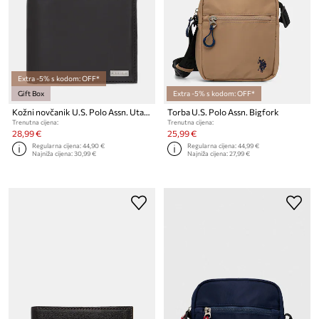
Extra -5% s kodom: OFF*
Gift Box
Extra -5% s kodom: OFF*
Kožni novčanik U.S. Polo Assn. Utah H.
Torba U.S. Polo Assn. Bigfork
Trenutna cijena:
Trenutna cijena:
28,99 €
25,99 €
Regularna cijena:
44,90 €
Regularna cijena:
44,99 €
Najniža cijena:
30,99 €
Najniža cijena:
27,99 €