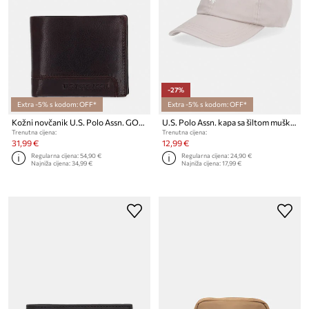
-27%
Extra -5% s kodom: OFF*
Extra -5% s kodom: OFF*
Kožni novčanik U.S. Polo Assn. GORDON
U.S. Polo Assn. kapa sa šiltom muška pamučna OUTLINE DHM WASHED CASUAL
Trenutna cijena:
Trenutna cijena:
31,99 €
12,99 €
Regularna cijena:
54,90 €
Regularna cijena:
24,90 €
Najniža cijena:
34,99 €
Najniža cijena:
17,99 €