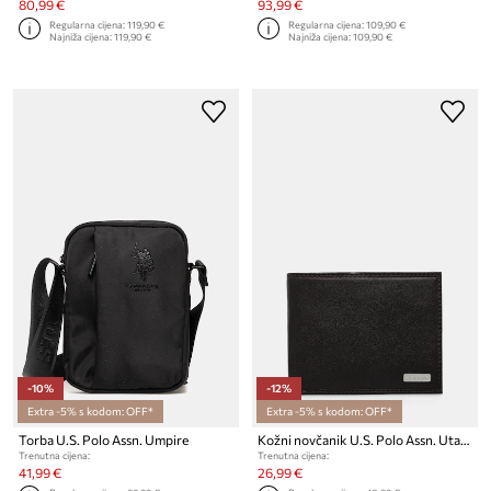
80,99 €
93,99 €
Regularna cijena:
119,90 €
Regularna cijena:
109,90 €
Najniža cijena:
119,90 €
Najniža cijena:
109,90 €
-10%
-12%
Extra -5% s kodom: OFF*
Extra -5% s kodom: OFF*
Torba U.S. Polo Assn. Umpire
Kožni novčanik U.S. Polo Assn. Utah
Trenutna cijena:
Trenutna cijena:
41,99 €
26,99 €