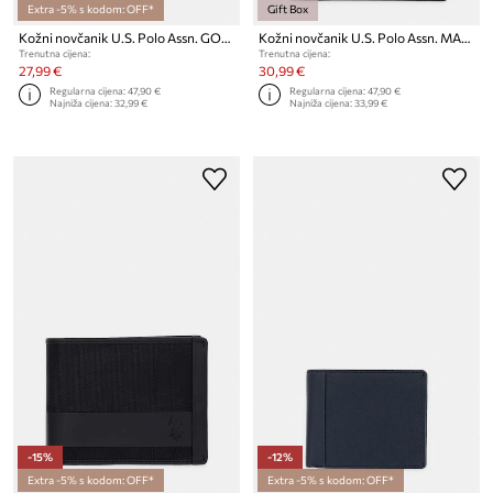
Extra -5% s kodom: OFF*
Gift Box
Kožni novčanik U.S. Polo Assn. GORDON
Kožni novčanik U.S. Polo Assn. MANSFIELD
Trenutna cijena:
Trenutna cijena:
27,99 €
30,99 €
Regularna cijena:
47,90 €
Regularna cijena:
47,90 €
Najniža cijena:
32,99 €
Najniža cijena:
33,99 €
-15%
-12%
Extra -5% s kodom: OFF*
Extra -5% s kodom: OFF*