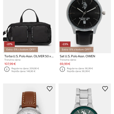
-27%
-23%
Extra -5% s kodom: OFF*
Extra -5% s kodom: OFF*
Torba U.S. Polo Assn. OLIVER 50 x 23 x 23 cm
Sat U.S. Polo Assn. OWEN
Trenutna cijena:
Trenutna cijena:
107,99 €
69,99 €
Regularna cijena:
209,90 €
Regularna cijena:
90,99 €
Najniža cijena:
149,90 €
Najniža cijena:
90,99 €