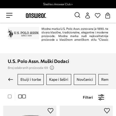
Štedite s Answear Club >
Modna marka U.S. Polo Assn. osnovana je 1890. te
stvara klasične, tradicionalne, elegantne i moderne
proizvode. Modna marka nudi najkvalitetnije
proizvode u klasičnom američkom stilu "Classic
American Style". Na taj način svojim kupcima pruža udobnost i eleganciju. Uz
žensku, mušku i dječju odjeću i obuću nudi i torbice, kofere, satove i remenje.
U.S. Polo Assn. Muški Dodaci
Broj odabranih proizvoda: 69
etuiji i torbe
kape i šeširi
novčanici
remeni
Filteri