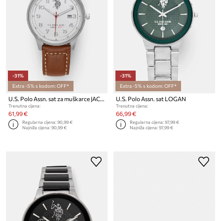
-31%
-31%
Extra -5% s kodom: OFF*
Extra -5% s kodom: OFF*
U.S. Polo Assn. sat za muškarce JACOB
U.S. Polo Assn. sat LOGAN
Trenutna cijena:
Trenutna cijena:
61,99 €
66,99 €
Regularna cijena:
90,99 €
Regularna cijena:
97,99 €
Najniža cijena:
90,99 €
Najniža cijena:
97,99 €