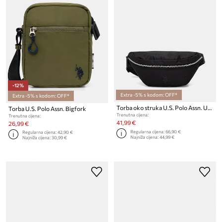
-12%
Extra -5% s kodom: OFF*
Extra -5% s kodom: OFF*
Torba oko struka U.S. Polo Assn. UMPIRE
Torba U.S. Polo Assn. Bigfork
Trenutna cijena:
Trenutna cijena:
41,99 €
26,99 €
Regularna cijena:
66,90 €
Regularna cijena:
42,90 €
Najniža cijena:
44,99 €
Najniža cijena:
30,99 €