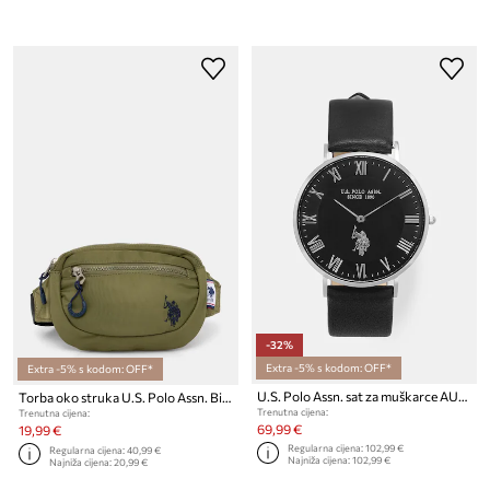
-32%
Extra -5% s kodom: OFF*
Extra -5% s kodom: OFF*
U.S. Polo Assn. sat za muškarce AUSTIN
Torba oko struka U.S. Polo Assn. Bigfork
Trenutna cijena:
Trenutna cijena:
69,99 €
19,99 €
Regularna cijena:
102,99 €
Regularna cijena:
40,99 €
Najniža cijena:
102,99 €
Najniža cijena:
20,99 €