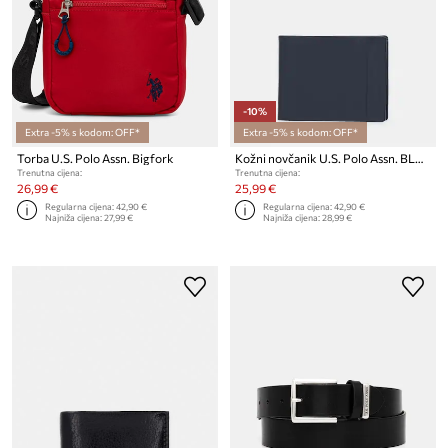
-10%
Extra -5% s kodom: OFF*
Extra -5% s kodom: OFF*
Torba U.S. Polo Assn. Bigfork
Kožni novčanik U.S. Polo Assn. BLACKBURN
Trenutna cijena:
Trenutna cijena:
26,99 €
25,99 €
Regularna cijena:
42,90 €
Regularna cijena:
42,90 €
Najniža cijena:
27,99 €
Najniža cijena:
28,99 €