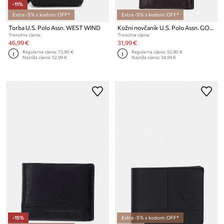
-11%
Extra -5% s kodom: OFF*
Extra -5% s kodom: OFF*
Torba U.S. Polo Assn. WEST WIND
Kožni novčanik U.S. Polo Assn. GORDON
Trenutna cijena:
Trenutna cijena:
46,99 €
31,99 €
Regularna cijena:
73,90 €
Regularna cijena:
52,90 €
Najniža cijena:
52,99 €
Najniža cijena:
34,99 €
-15%
Extra -5% s kodom: OFF*