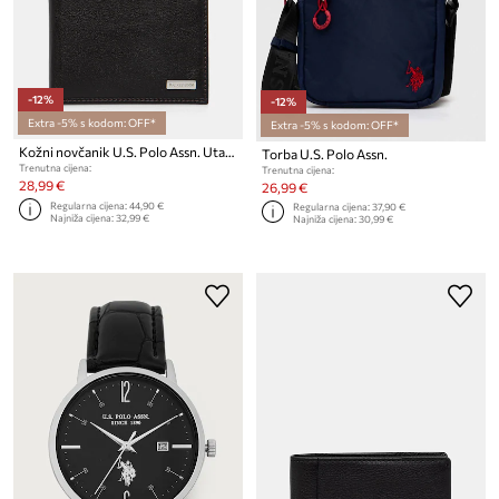
-12%
-12%
Extra -5% s kodom: OFF*
Extra -5% s kodom: OFF*
Kožni novčanik U.S. Polo Assn. Utah
Torba U.S. Polo Assn.
Trenutna cijena:
Trenutna cijena:
28,99 €
26,99 €
Regularna cijena:
44,90 €
Regularna cijena:
37,90 €
Najniža cijena:
32,99 €
Najniža cijena:
30,99 €