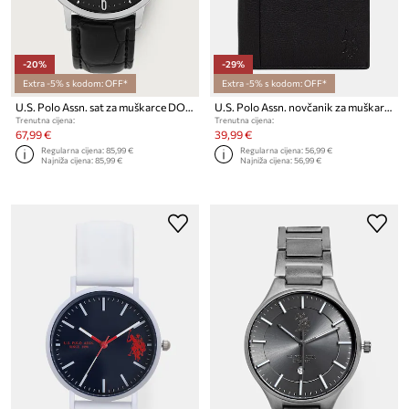
-20%
-29%
Extra -5% s kodom: OFF*
Extra -5% s kodom: OFF*
U.S. Polo Assn. sat za muškarce DORIAN
U.S. Polo Assn. novčanik za muškarce kožni CARRICK
Trenutna cijena:
Trenutna cijena:
67,99 €
39,99 €
Regularna cijena:
85,99 €
Regularna cijena:
56,99 €
Najniža cijena:
85,99 €
Najniža cijena:
56,99 €