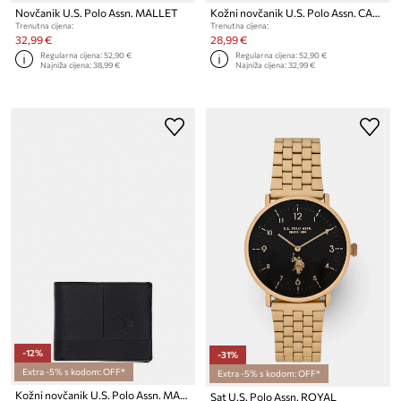
Novčanik U.S. Polo Assn. MALLET
Kožni novčanik U.S. Polo Assn. CARRICK
Trenutna cijena:
Trenutna cijena:
32,99 €
28,99 €
Regularna cijena:
52,90 €
Regularna cijena:
52,90 €
Najniža cijena:
38,99 €
Najniža cijena:
32,99 €
-12%
-31%
Extra -5% s kodom: OFF*
Extra -5% s kodom: OFF*
Kožni novčanik U.S. Polo Assn. MANSFIELD
Sat U.S. Polo Assn. ROYAL