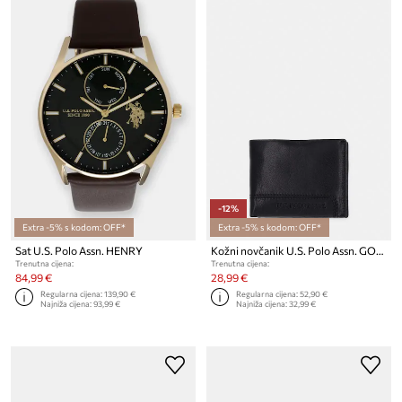
-12%
Extra -5% s kodom: OFF*
Extra -5% s kodom: OFF*
Sat U.S. Polo Assn. HENRY
Kožni novčanik U.S. Polo Assn. GORDON
Trenutna cijena:
Trenutna cijena:
84,99 €
28,99 €
Regularna cijena:
139,90 €
Regularna cijena:
52,90 €
Najniža cijena:
93,99 €
Najniža cijena:
32,99 €