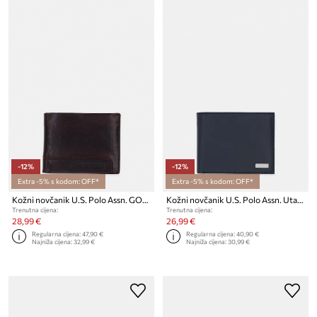
-12%
-12%
Extra -5% s kodom: OFF*
Extra -5% s kodom: OFF*
Kožni novčanik U.S. Polo Assn. GORDON
Kožni novčanik U.S. Polo Assn. Utah
Trenutna cijena:
Trenutna cijena:
28,99 €
26,99 €
Regularna cijena:
47,90 €
Regularna cijena:
40,90 €
Najniža cijena:
32,99 €
Najniža cijena:
30,99 €