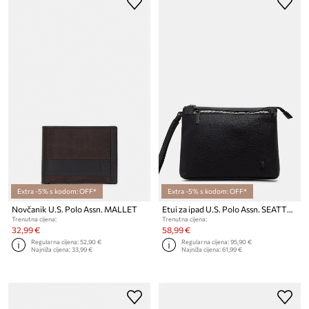
Extra -5% s kodom: OFF*
Extra -5% s kodom: OFF*
Novčanik U.S. Polo Assn. MALLET
Etui za ipad U.S. Polo Assn. SEATTLE
Trenutna cijena:
Trenutna cijena:
32,99 €
58,99 €
Regularna cijena:
52,90 €
Regularna cijena:
95,90 €
Najniža cijena:
33,99 €
Najniža cijena:
61,99 €