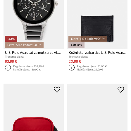
-32%
Extra -5% s kodom: OFF*
Extra -5% s kodom: OFF*
Gift Box
U.S. Polo Assn. sat za muškarce ALEXANDRE
Kožni etui za kartice U.S. Polo Assn. GORDON
Trenutna cijena:
Trenutna cijena:
93,99 €
20,99 €
Regularna cijena:
139,90 €
Regularna cijena:
32,90 €
Najniža cijena:
139,90 €
Najniža cijena:
22,99 €