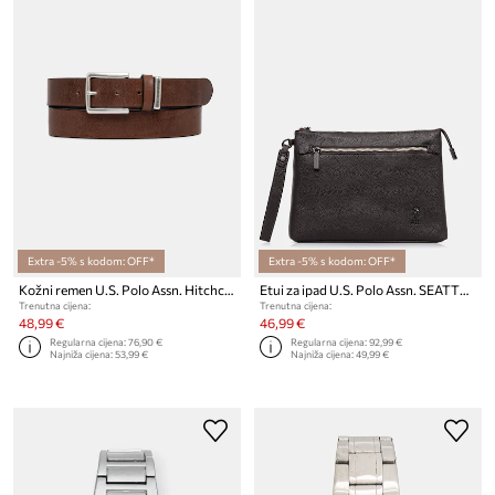
Extra -5% s kodom: OFF*
Extra -5% s kodom: OFF*
Kožni remen U.S. Polo Assn. Hitchcock
Etui za ipad U.S. Polo Assn. SEATTLE
Trenutna cijena:
Trenutna cijena:
48,99 €
46,99 €
Regularna cijena:
76,90 €
Regularna cijena:
92,99 €
Najniža cijena:
53,99 €
Najniža cijena:
49,99 €