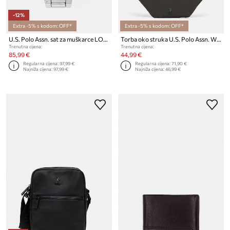
-12%
Extra -5% s kodom: OFF*
Extra -5% s kodom: OFF*
U.S. Polo Assn. sat za muškarce LOGAN
Torba oko struka U.S. Polo Assn. WEST WIND
Trenutna cijena:
Trenutna cijena:
85,99 €
44,99 €
Regularna cijena:
97,99 €
Regularna cijena:
71,90 €
Najniža cijena:
97,99 €
Najniža cijena:
46,99 €