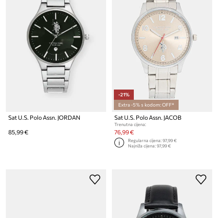
-21%
Extra -5% s kodom: OFF*
Sat U.S. Polo Assn. JORDAN
Sat U.S. Polo Assn. JACOB
Trenutna cijena:
85,99 €
76,99 €
Regularna cijena:
97,99 €
Najniža cijena:
97,99 €