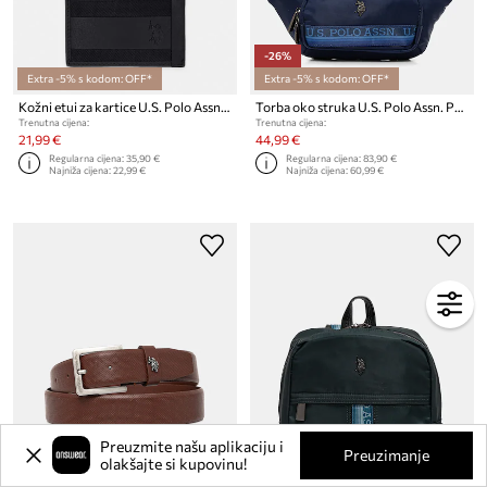
-26%
Extra -5% s kodom: OFF*
Extra -5% s kodom: OFF*
Kožni etui za kartice U.S. Polo Assn. MALLET
Torba oko struka U.S. Polo Assn. Paul
Trenutna cijena:
Trenutna cijena:
21,99 €
44,99 €
Regularna cijena:
35,90 €
Regularna cijena:
83,90 €
Najniža cijena:
22,99 €
Najniža cijena:
60,99 €
Preuzmite našu aplikaciju i
Preuzimanje
olakšajte si kupovinu!