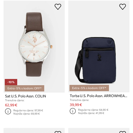
-10%
Extra -5% s kodom: OFF*
Extra -5% s kodom: OFF*
Torba U.S. Polo Assn. ARROWHEAD
Sat U.S. Polo Assn. COLIN
Trenutna cijena:
Trenutna cijena:
39,99 €
62,99 €
Regularna cijena:
64,90 €
Regularna cijena:
97,99 €
Najniža cijena:
41,99 €
Najniža cijena:
69,99 €