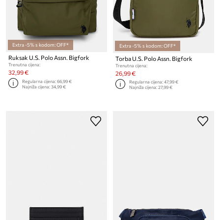
Extra -5% s kodom: OFF*
Extra -5% s kodom: OFF*
Ruksak U.S. Polo Assn. Bigfork
Torba U.S. Polo Assn. Bigfork
Trenutna cijena:
Trenutna cijena:
32,99 €
26,99 €
Regularna cijena:
66,99 €
Regularna cijena:
47,99 €
Najniža cijena:
34,99 €
Najniža cijena:
27,99 €