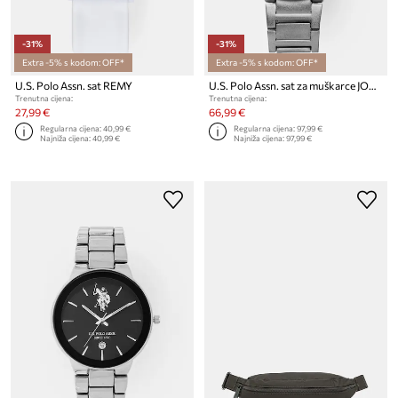
-31%
-31%
Extra -5% s kodom: OFF*
Extra -5% s kodom: OFF*
U.S. Polo Assn. sat REMY
U.S. Polo Assn. sat za muškarce JORDAN
Trenutna cijena:
Trenutna cijena:
27,99 €
66,99 €
Regularna cijena:
40,99 €
Regularna cijena:
97,99 €
Najniža cijena:
40,99 €
Najniža cijena:
97,99 €