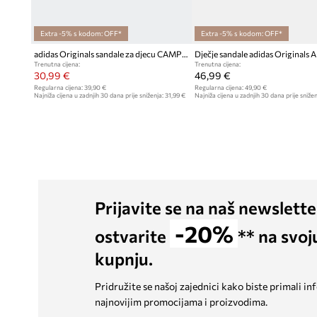
Extra -5% s kodom: OFF*
Extra -5% s kodom: OFF*
adidas Originals sandale za djecu CAMPUS 00s FOAM SLIDE
Trenutna cijena:
Trenutna cijena:
30,99 €
46,99 €
Regularna cijena:
39,90 €
Regularna cijena:
49,90 €
Najniža cijena u zadnjih 30 dana prije sniženja:
31,99 €
Najniža cijena u zadnjih 30 dana prije snižen
Prijavite se na naš newslette
-20%
ostvarite
** na svoj
kupnju.
Pridružite se našoj zajednici kako biste primali in
najnovijim promocijama i proizvodima.