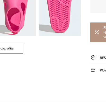
F
*
v
otografija
BES
POV