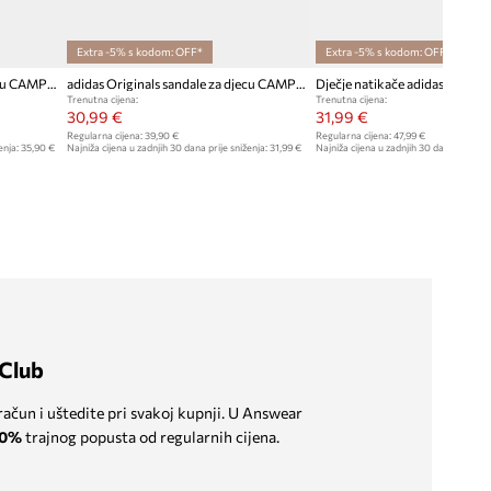
Extra -5% s kodom: OFF*
Extra -5% s kodom: OFF*
adidas Originals sandale za djecu CAMPUS 00s FOAM SLIDE
adidas Originals sandale za djecu CAMPUS 00s FOAM SLIDE
Trenutna cijena:
Trenutna cijena:
30,99 €
31,99 €
Regularna cijena:
39,90 €
Regularna cijena:
47,99 €
enja:
35,90 €
Najniža cijena u zadnjih 30 dana prije sniženja:
31,99 €
Najniža cijena u zadnjih 30 dana prije sn
Club
 račun i uštedite pri svakoj kupnji. U Answear
0%
trajnog popusta od regularnih cijena.