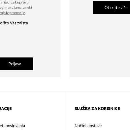
 vrijedi za kupnju u
Otkrijte više
ugim akcijama, a neki
enja iz promocije
.
o što Vas zaista
Prijava
ACIJE
SLUŽBA ZA KORISNIKE
eti poslovanja
Načini dostave