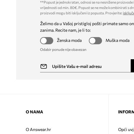
**Popust je jednokratan, odnosi se na nesnižene proizvode i
vrijednosti od min. 80€. Popust se ne može kombinirati s dr
proizvodi mogu biti isključeni iz popusta. Provjerite:
isključ
Želimo da u Vašoj pristigloj pošti primate samo on
zanima. Recite nam, je li to:
Ženska moda
Muška moda
Odabir ponude nije obavezan
O NAMA
INFORM
O Answear.hr
Opći uvj