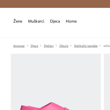
Premium Fashion Benefits >
Besplatna d
Žene
Muškarci
Djeca
Home
Answear
Djeca
Dječaci
Obuća
Natikače i sandale
adid