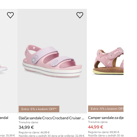
Extra -5% s kodom: OFF*
Extra -5% s kodom: OFF*
andal
Camper sandale za djecu od k
Dječje sandale Crocs Crocband Cruiser Sandal
Trenutna cijena:
Trenutna cijena:
44,99 €
34,99 €
Regularna cijena:
69,90 €
Regularna cijena:
44,99 €
enja:
35,99 €
Najniža cijena u zadnjih 30 dana prije sn
Najniža cijena u zadnjih 30 dana prije sniženja:
32,99 €