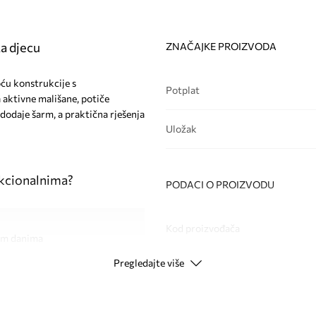
za djecu
ZNAČAJKE PROIZVODA
oću konstrukcije s
Potplat
 aktivne mališane, potiče
dodaje šarm, a praktična rješenja
Uložak
unkcionalnima?
PODACI O PROIZVODU
Kod proizvođača
lim danima
Pregledajte više
Boja
istoće i osigurava
Modna marka
a