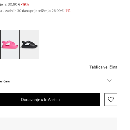
jena:
30,90 €
-19%
a u zadnjih 30 dana prije sniženja:
26,99 €
 -7%
Tablica veličina
eličinu
Dodavanje u košaricu