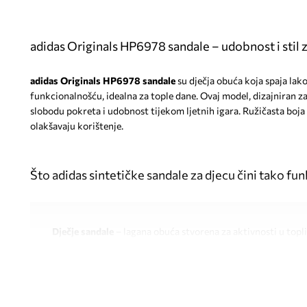
adidas Originals HP6978 sandale – udobnost i stil 
adidas Originals HP6978 sandale
su dječja obuća koja spaja lak
funkcionalnošću, idealna za tople dane. Ovaj model, dizajniran za
slobodu pokreta i udobnost tijekom ljetnih igara. Ružičasta boja 
olakšavaju korištenje.
Što adidas sintetičke sandale za djecu čini tako f
Dječje sandale
– lagana obuća stvorena za aktivnosti u top
Gornjište od sintetičkog materijala
– olakšava održavanje č
izdržljivost