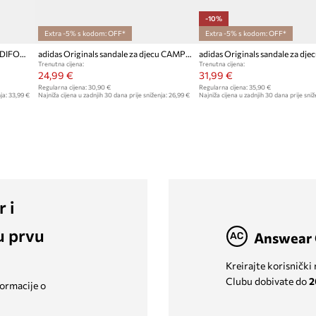
-10%
Extra -5% s kodom: OFF*
Extra -5% s kodom: OFF*
Dječje sandale adidas Originals ADIFOM ADILETTE
adidas Originals sandale za djecu CAMPUS 00s FOAM SLIDE
Trenutna cijena:
Trenutna cijena:
24,99 €
31,99 €
Regularna cijena:
30,90 €
Regularna cijena:
35,90 €
ja:
33,99 €
Najniža cijena u zadnjih 30 dana prije sniženja:
26,99 €
Najniža cijena u zadnjih 30 dana prije sniž
r i
u prvu
Answear 
Kreirajte korisnički
Clubu dobivate do
2
formacije o