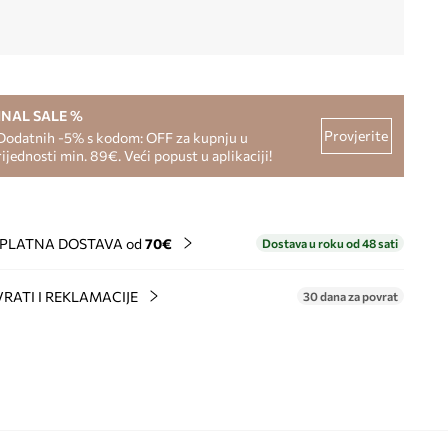
INAL SALE %
Provjerite
Dodatnih -5% s kodom: OFF za kupnju u
rijednosti min. 89€. Veći popust u aplikaciji!
PLATNA DOSTAVA od
70€
Dostava u roku od 48 sati
RATI I REKLAMACIJE
30 dana za povrat