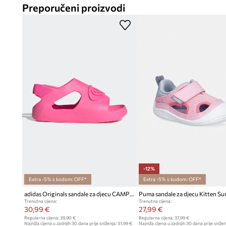
Potplat od pjene
– omogućuje lakoću koraka i udobnost pri
Preporučeni proizvodi
Amortizirajući uložak
– podupire udobnost stopala tijekom
Otvorena konstrukcija
– potiče prozračnost stopala, što je
dana
Unutrašnjost od sintetičkog materijala
– podupire udobnost
dječjoj koži
Elastični umetak na peti
– olakšava obuvanje i prilagodbu 
Jednostavno čišćenje
– omogućuje brzo uklanjanje prljavšt
-12%
Extra -5% s kodom: OFF*
Extra -5% s kodom: OFF*
adidas Originals sandale za djecu CAMPUS 00s FOAM SLIDE
Puma sandale za djecu Kitten S
Trenutna cijena:
Trenutna cijena:
30,99 €
27,99 €
Regularna cijena:
39,90 €
Regularna cijena:
37,99 €
Najniža cijena u zadnjih 30 dana prije sniženja:
31,99 €
Najniža cijena u zadnjih 30 dana prije snižen