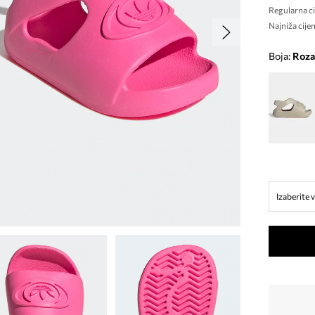
Regularna ci
Najniža cijen
Boja:
roza
Izaberite v