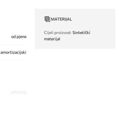
MATERIJAL
Cijeli proizvod
:
Sintetički
od pjene
materijal
amortizacijski
HP6978
roza
didas Originals