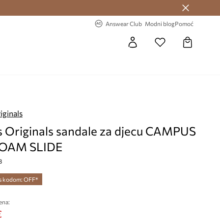
Answear Club >
-20% na prvu narudžbu >
Answear Club
Modni blog
Pomoć
iginals
s Originals sandale za djecu CAMPUS
FOAM SLIDE
8
 s kodom: OFF*
ena:
€