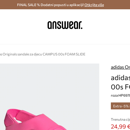
ostava i povrat (od 70€) >
FINAL SALE % Dodatni popusti u aplikaciji!
Dostava u roku 48 sati >
Otkrijte više
Štedite s 
as Originals sandale za djecu CAMPUS 00s FOAM SLIDE
adidas Or
adida
00s 
roza HP697
Extra -5%
Trenutna cij
24,99 