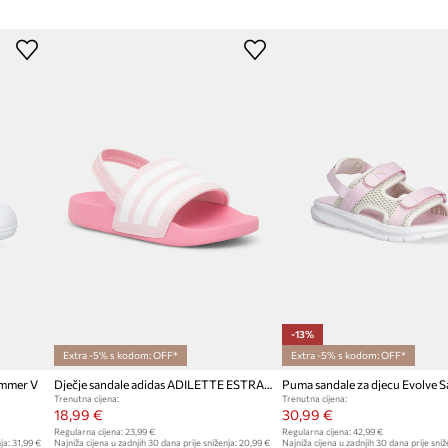
 kretanju
Proizvođač
 dugotrajnog nošenja
 važno tijekom vrućih
ID Proizvoda
 i nježna je prema
malom stopalu
ine nakon igre
-13%
Extra -5% s kodom: OFF*
Extra -5% s kodom: OFF*
ummer V
Dječje sandale adidas ADILETTE ESTRAP
Puma sandale za djecu Evolve S
Trenutna cijena:
Trenutna cijena:
18,99 €
30,99 €
Regularna cijena:
23,99 €
Regularna cijena:
42,99 €
ja:
31,99 €
Najniža cijena u zadnjih 30 dana prije sniženja:
20,99 €
Najniža cijena u zadnjih 30 dana prije sniž