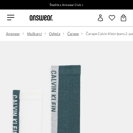
Štedite s Answear Club >
Answear
Muškarci
Odjeća
Čarape
Čarape Calvin Klein Jeans 2-p