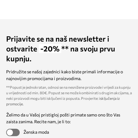
Prijavite se na naš newsletter i
ostvarite
-20%
** na svoju prvu
kupnju.
Pridružite se našoj zajednici kako biste primali informacije o
najnovijim promocijama i proizvodima.
**Popust je jednokratan, odnosi se na nesnižene proizvode i vrijedi za kupnju
u vrijednosti od min. 80€. Popust se ne može kombinirati s drugim akcijama, a
neki proizvodi mogu biti isključeni iz popusta. Provjerite:
isključenja iz
promocije
.
Želimo da u Vašoj pristigloj pošti primate samo ono što Vas
zaista zanima. Recite nam, je li to:
Ženska moda