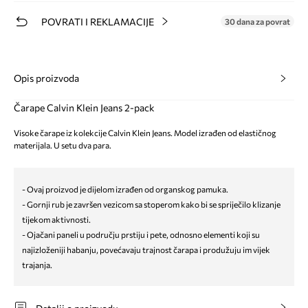
POVRATI I REKLAMACIJE
30 dana za povrat
Opis proizvoda
Čarape Calvin Klein Jeans 2-pack
Visoke čarape iz kolekcije Calvin Klein Jeans. Model izrađen od elastičnog
materijala. U setu dva para.
- Ovaj proizvod je dijelom izrađen od organskog pamuka.
- Gornji rub je završen vezicom sa stoperom kako bi se spriječilo klizanje
tijekom aktivnosti.
- Ojačani paneli u području prstiju i pete, odnosno elementi koji su
najizloženiji habanju, povećavaju trajnost čarapa i produžuju im vijek
trajanja.