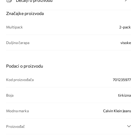
Detalji o proizvodu
Značajke proizvoda
Multipack
2-pack
Duljina čarapa
visoke
Podaci o proizvodu
Kod proizvođača
701235977
Boja
tirkizna
Modna marka
Calvin Klein Jeans
Proizvođač