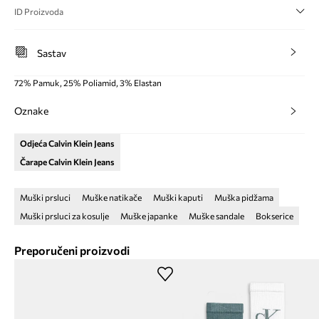
ID Proizvoda
Sastav
72% Pamuk, 25% Poliamid, 3% Elastan
Oznake
Odjeća Calvin Klein Jeans
Čarape Calvin Klein Jeans
Muški prsluci
Muške natikače
Muški kaputi
Muška pidžama
Muški prsluci za kosulje
Muške japanke
Muške sandale
Bokserice
Preporučeni proizvodi