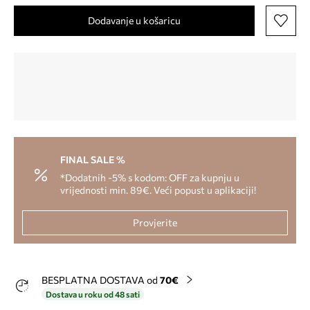
Dodavanje u košaricu
FINAL SALE %
*Dodatnih -5% s kodom: OFF za kupnju u
vrijednosti min. 89€. Veći popust u aplikaciji!
Provjerite
BESPLATNA DOSTAVA od
70€
Dostava u roku od 48 sati