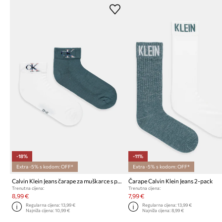
-18%
-11%
Extra -5% s kodom: OFF*
Extra -5% s kodom: OFF*
Calvin Klein Jeans čarape za muškarce s pamukom 2-pack
Čarape Calvin Klein Jeans 2-pack
Trenutna cijena:
Trenutna cijena:
8,99 €
7,99 €
Regularna cijena:
13,99 €
Regularna cijena:
13,99 €
Najniža cijena:
10,99 €
Najniža cijena:
8,99 €