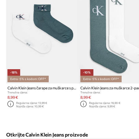
-18%
-10%
Extra -5% s kodom: OFF*
Extra -5% s kodom: OFF*
Calvin Klein Jeans čarape za muškarce s pamukom 2-pack
Calvin Klein Jeans za muškarce 2-pa
Trenutna cijena:
Trenutna cijena:
8,99 €
8,99 €
Regularna cijena:
13,99 €
Regularna cijena:
16,90 €
Najniža cijena:
10,99 €
Najniža cijena:
9,99 €
Otkrijte Calvin Klein Jeans proizvode