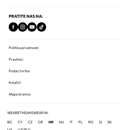
PRATITE NAS NA:
Politika privatnosti
Pravilnici
Podaci tvrtke
Kolačići
Mapa stranice
WEARETHEANSWEAR IN:
BG
CY
CZ
GR
HR
HU
IT
PL
RO
SI
SK
UA
UA(RU)