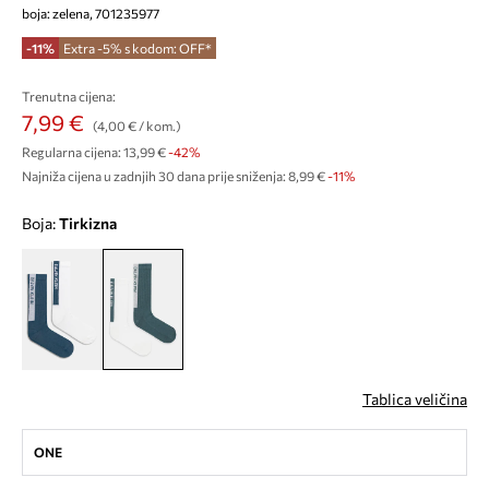
boja: zelena, 701235977
-11%
Extra -5% s kodom: OFF*
Trenutna cijena:
7,99 €
(4,00 € / kom.)
Regularna cijena:
13,99 €
-42%
Najniža cijena u zadnjih 30 dana prije sniženja:
8,99 €
 -11%
Boja:
tirkizna
Tablica veličina
ONE