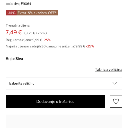
boja: siva, F9064
-25%
Extra -5% s kodom: OFF*
Trenutna cijena:
7,49 €
(3,75 € / kom.)
Regularna cijena:
9,99 €
-25%
Najniža cijena u zadnjih 30 dana prije sniženja:
9,99 €
 -25%
Boja:
siva
Tablica veličina
Izaberite veličinu
Dodavanje u košaricu