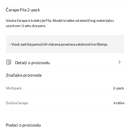
Čarape Fila 2-pack
Visoke čarape iz kolekcije Fila. Model izrađen od elastičnog materijala s
uzorkom. U setu dva para.
- Visok sadržaj pamučnih vlakana povećava udobnost korištenja.
Detalji o proizvodu
Značajke proizvoda
Multipack
2-pack
Duljina čarapa
kratke
Podaci o proizvodu