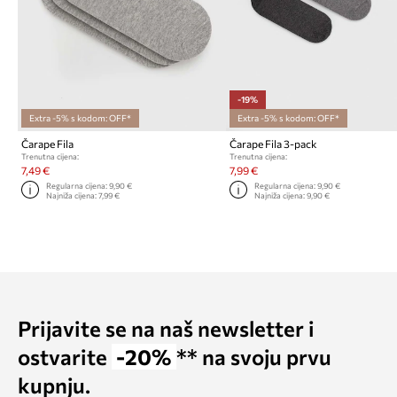
-19%
Extra -5% s kodom: OFF*
Extra -5% s kodom: OFF*
Čarape Fila
Čarape Fila 3-pack
Trenutna cijena:
Trenutna cijena:
7,49 €
7,99 €
Regularna cijena:
9,90 €
Regularna cijena:
9,90 €
Najniža cijena:
7,99 €
Najniža cijena:
9,90 €
Prijavite se na naš newsletter i
ostvarite
-20%
** na svoju prvu
kupnju.