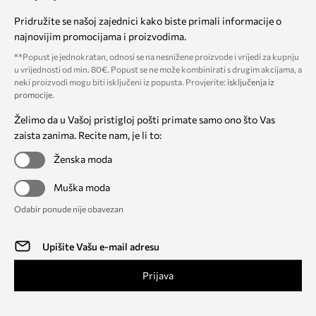
Pridružite se našoj zajednici kako biste primali informacije o
najnovijim promocijama i proizvodima.
**Popust je jednokratan, odnosi se na nesnižene proizvode i vrijedi za kupnju
u vrijednosti od min. 80€. Popust se ne može kombinirati s drugim akcijama, a
neki proizvodi mogu biti isključeni iz popusta. Provjerite:
isključenja iz
promocije
.
Želimo da u Vašoj pristigloj pošti primate samo ono što Vas
zaista zanima. Recite nam, je li to:
Ženska moda
Muška moda
Odabir ponude nije obavezan
Prijava