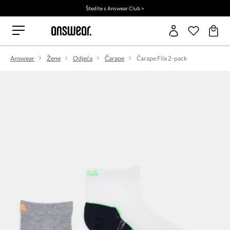
Štedite s Answear Club >
Answear
Žene
Odjeća
Čarape
Čarape Fila 2-pack