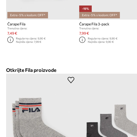
-19%
Extra -5% s kodom: OFF*
Extra -5% s kodom: OFF*
Čarape Fila
Čarape Fila 3-pack
Trenutna cijena:
Trenutna cijena:
7,49 €
7,99 €
Regularna cijena:
9,90 €
Regularna cijena:
9,90 €
Najniža cijena:
7,99 €
Najniža cijena:
9,90 €
Otkrijte Fila proizvode