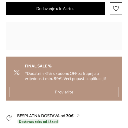
Dodavanje u košaricu
FINAL SALE %
*Dodatnih -5% s kodom: OFF za kupnju u
vrijednosti min. 89€. Veći popust u aplikaciji!
Provjerite
BESPLATNA DOSTAVA od
70€
Dostava u roku od 48 sati