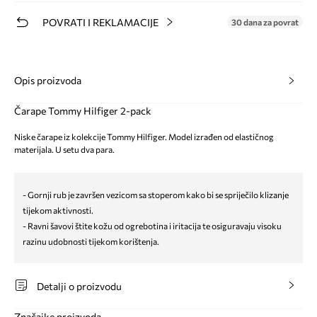
POVRATI I REKLAMACIJE
30 dana za povrat
Opis proizvoda
Čarape Tommy Hilfiger 2-pack
Niske čarape iz kolekcije Tommy Hilfiger. Model izrađen od elastičnog
materijala. U setu dva para.
- Gornji rub je završen vezicom sa stoperom kako bi se spriječilo klizanje
tijekom aktivnosti.
- Ravni šavovi štite kožu od ogrebotina i iritacija te osiguravaju visoku
razinu udobnosti tijekom korištenja.
Detalji o proizvodu
Značajke proizvoda