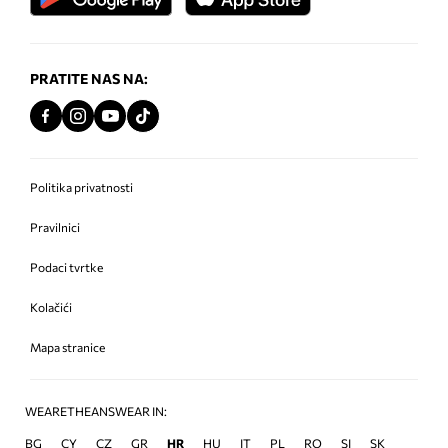
PRATITE NAS NA:
Politika privatnosti
Pravilnici
Podaci tvrtke
Kolačići
Mapa stranice
WEARETHEANSWEAR IN:
BG
CY
CZ
GR
HR
HU
IT
PL
RO
SI
SK