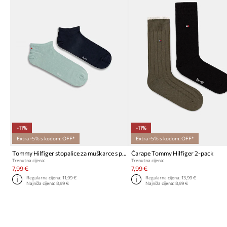
-11%
-11%
Extra -5% s kodom: OFF*
Extra -5% s kodom: OFF*
Tommy Hilfiger stopalice za muškarce s pamukom 2-pack
Čarape Tommy Hilfiger 2-pack
Trenutna cijena:
Trenutna cijena:
7,99 €
7,99 €
Regularna cijena:
11,99 €
Regularna cijena:
13,99 €
Najniža cijena:
8,99 €
Najniža cijena:
8,99 €