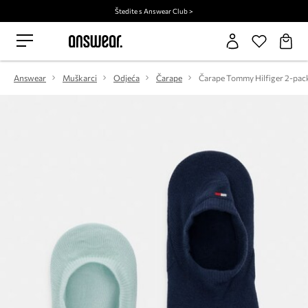
Štedite s Answear Club >
Answear
Muškarci
Odjeća
Čarape
Čarape Tommy Hilfiger 2-pac