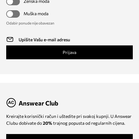
Ženska moda
Muška moda
Odabir ponude nije obavezan
Prijava
Answear Club
Kreirajte korisnički račun i uštedite pri svakoj kupnji. U Answear
Clubu dobivate do
20%
trajnog popusta od regularnih cijena.