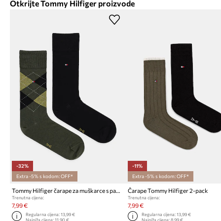
Otkrijte Tommy Hilfiger proizvode
-32%
-11%
Extra -5% s kodom: OFF*
Extra -5% s kodom: OFF*
Tommy Hilfiger čarape za muškarce s pamukom 2-pack
Čarape Tommy Hilfiger 2-pack
Trenutna cijena:
Trenutna cijena:
7,99 €
7,99 €
Regularna cijena:
13,99 €
Regularna cijena:
13,99 €
Najniža cijena:
11,90 €
Najniža cijena:
8,99 €