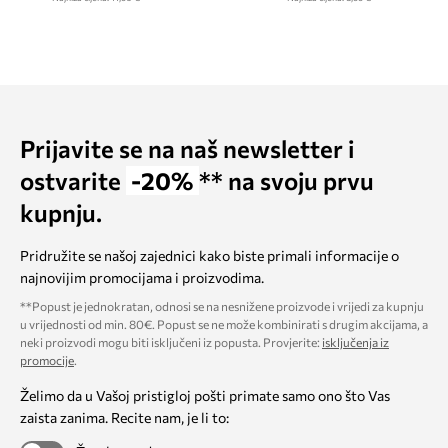
Prijavite se na naš newsletter i
ostvarite
-20%
** na svoju prvu
kupnju.
Pridružite se našoj zajednici kako biste primali informacije o
najnovijim promocijama i proizvodima.
**Popust je jednokratan, odnosi se na nesnižene proizvode i vrijedi za kupnju
u vrijednosti od min. 80€. Popust se ne može kombinirati s drugim akcijama, a
neki proizvodi mogu biti isključeni iz popusta. Provjerite:
isključenja iz
promocije
.
Želimo da u Vašoj pristigloj pošti primate samo ono što Vas
zaista zanima. Recite nam, je li to: