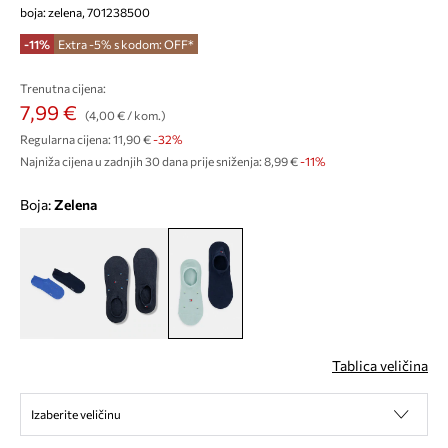
boja: zelena, 701238500
-11%
Extra -5% s kodom: OFF*
Trenutna cijena:
7,99 €
(4,00 € / kom.)
Regularna cijena:
11,90 €
-32%
Najniža cijena u zadnjih 30 dana prije sniženja:
8,99 €
 -11%
Boja:
zelena
Tablica veličina
Izaberite veličinu