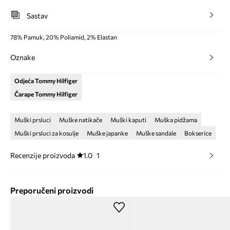
Sastav
78% Pamuk, 20% Poliamid, 2% Elastan
Oznake
Odjeća Tommy Hilfiger
Čarape Tommy Hilfiger
Muški prsluci
Muške natikače
Muški kaputi
Muška pidžama
Muški prsluci za kosulje
Muške japanke
Muške sandale
Bokserice
Recenzije proizvoda
1.0
1
Preporučeni proizvodi