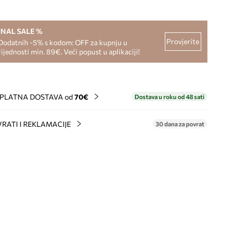
INAL SALE %
Provjerite
Dodatnih -5% s kodom: OFF za kupnju u
rijednosti min. 89€. Veći popust u aplikaciji!
PLATNA DOSTAVA od
70€
Dostava u roku od 48 sati
RATI I REKLAMACIJE
30 dana za povrat