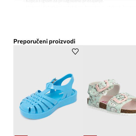
- Kopča s iglom za prilagođeno pristajanje.
- Mekani i fleksibilni potplat pruža potpunu slobodu kretan
- Ukrasni detalj sprijeda.
- Duljina uloška: 17 cm.
- Dimenzije navedene za veličinu: 27.
Preporučeni proizvodi