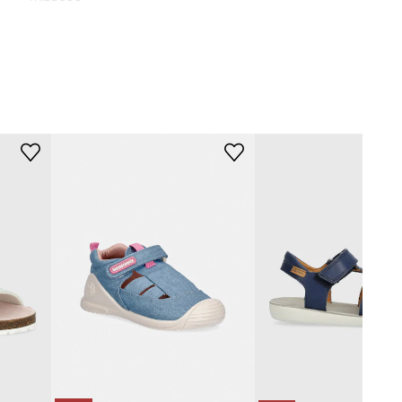
plava
Melissa