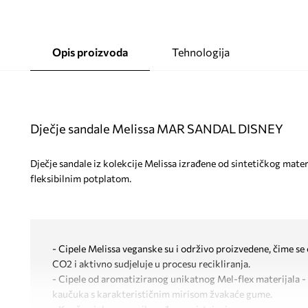
Opis proizvoda
Tehnologija
Dječje sandale Melissa MAR SANDAL DISNEY
Dječje sandale iz kolekcije Melissa izrađene od sintetičkog mate
fleksibilnim potplatom.
- Cipele Melissa veganske su i održivo proizvedene, čime se 
CO2 i aktivno sudjeluje u procesu recikliranja.
- Cipele od aromatiziranog unikatnog Mel-flex materijala - 
kaučuka s karakterističnim mirisom žvakaće gume.