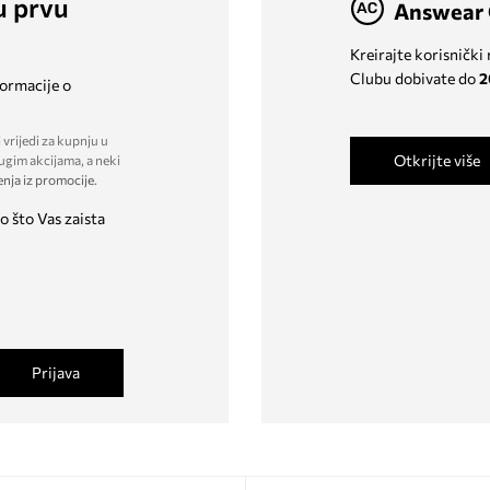
u prvu
Answear 
Kreirajte korisnički
Clubu dobivate do
2
formacije o
 vrijedi za kupnju u
Otkrijte više
ugim akcijama, a neki
enja iz promocije
.
o što Vas zaista
Prijava