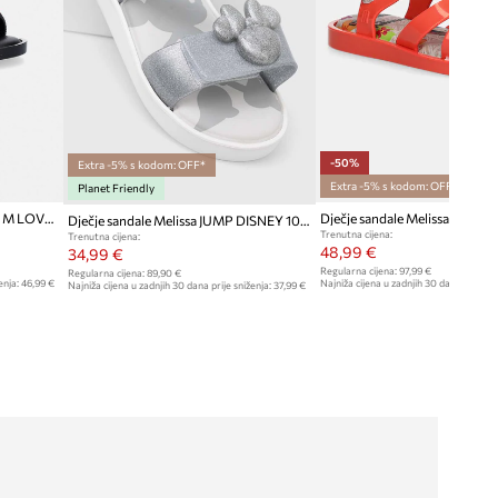
-50%
Extra -5% s kodom: OFF*
Extra -5% s kodom: OFF*
Planet Friendly
Dječje sandale Melissa STRIPES M LOVER BB
Dječje sandale Melissa JUMP DISNEY 100 BB
Trenutna cijena:
Trenutna cijena:
48,99 €
34,99 €
Regularna cijena:
97,99 €
Regularna cijena:
89,90 €
enja:
46,99 €
Najniža cijena u zadnjih 30 dana prije sn
Najniža cijena u zadnjih 30 dana prije sniženja:
37,99 €