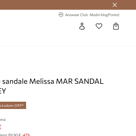
Answear Club >
-20% na prvu narudžbu >
Answear Club
Modni blog
Pomoć
e sandale Melissa MAR SANDAL
EY
 s kodom: OFF*
ena:
€
jena:
89,90 €
-47%