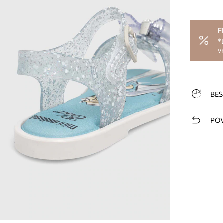
F
*
v
BES
POV