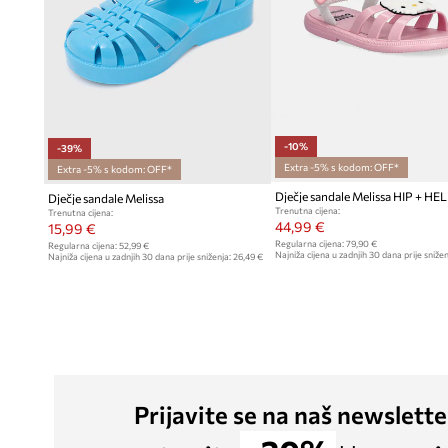
-10%
-39%
Extra -5% s kodom: OFF*
Extra -5% s kodom: OFF*
Dječje sandale Melissa
Trenutna cijena:
Trenutna cijena:
44,99 €
15,99 €
Regularna cijena:
79,90 €
Regularna cijena:
52,99 €
Najniža cijena u zadnjih 30 dana prije snižen
Najniža cijena u zadnjih 30 dana prije sniženja:
26,49 €
Prijavite se na naš newslette