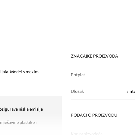
ZNAČAJKE PROIZVODA
rijala. Model s mekim,
Potplat
Uložak
sint
osigurava niska emisija
PODACI O PROIZVODU
mješavine plastike i
Kod proizvođača