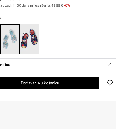
a u zadnjih 30 dana prije sniženja:
49,99 €
 -6%
a
eličinu
Dodavanje u košaricu