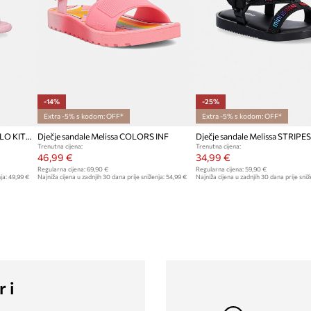
-14%
-25%
Extra -5% s kodom: OFF*
Extra -5% s kodom: OFF*
Dječje sandale Melissa HIP + HELLO KITTY AND
Dječje sandale Melissa COLORS INF
Trenutna cijena:
Trenutna cijena:
46,99 €
34,99 €
Regularna cijena:
69,90 €
Regularna cijena:
59,90 €
ja:
49,99 €
Najniža cijena u zadnjih 30 dana prije sniženja:
54,99 €
Najniža cijena u zadnjih 30 dana prije sniž
r i