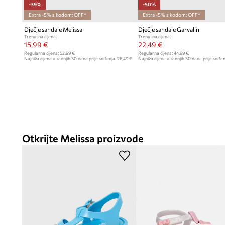
-39%
-50%
Extra -5% s kodom: OFF*
Extra -5% s kodom: OFF*
Dječje sandale Melissa
Dječje sandale Garvalin
Trenutna cijena:
Trenutna cijena:
15,99 €
22,49 €
Regularna cijena:
52,99 €
Regularna cijena:
44,99 €
Najniža cijena u zadnjih 30 dana prije sniženja:
26,49 €
Najniža cijena u zadnjih 30 dana prije snižen
Otkrijte Melissa proizvode