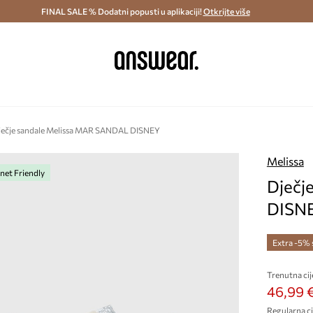
ostava i povrat (od 70€) >
FINAL SALE % Dodatni popusti u aplikaciji!
Dostava u roku 48 sati >
Otkrijte više
Štedite s 
ječje sandale Melissa MAR SANDAL DISNEY
Melissa
net Friendly
Dječj
DISN
Extra -5%
Trenutna cij
46,99 
Regularna ci