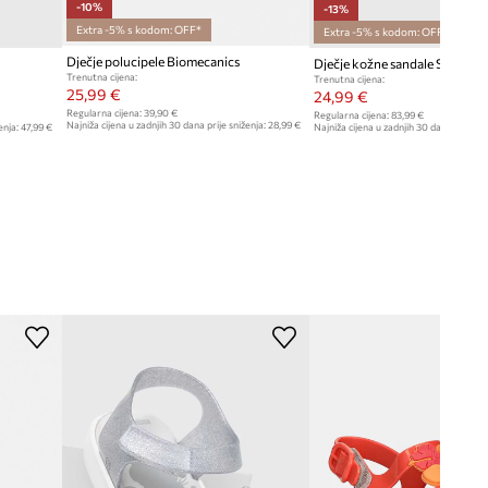
-10%
-13%
Extra -5% s kodom: OFF*
Extra -5% s kodom: OFF*
Dječje polucipele Biomecanics
Dječje kožne sandale Shoo P
Trenutna cijena:
Trenutna cijena:
25,99 €
24,99 €
Regularna cijena:
39,90 €
Regularna cijena:
83,99 €
Najniža cijena u zadnjih 30 dana prije sniženja:
28,99 €
enja:
47,99 €
Najniža cijena u zadnjih 30 dana prije sn