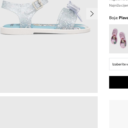
Najniža cijen
Boja:
plav
Izaberite v