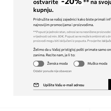
-20%
ostvarite
** na svoj
kupnju.
Pridružite se našoj zajednici kako biste primali in
najnovijim promocijama i proizvodima.
**Popust je jednokratan, odnosi se na nesnižene proizvode i
vrijednosti od min. 80€. Popust se ne može kombinirati s dr
proizvodi mogu biti isključeni iz popusta. Provjerite:
isključ
Želimo da u Vašoj pristigloj pošti primate samo on
zanima. Recite nam, je li to:
Ženska moda
Muška moda
Odabir ponude nije obavezan