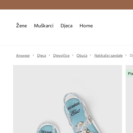
Premium Fashion Benefits >
Besplatna d
Žene
Muškarci
Djeca
Home
Answear
Djeca
Djevojčice
Obuća
Natikače i sandale
D
Pla