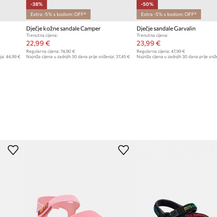
-38%
-50%
Extra -5% s kodom: OFF*
Extra -5% s kodom: OFF*
Dječje kožne sandale Camper
Dječje sandale Garvalin
Trenutna cijena:
Trenutna cijena:
22,99 €
23,99 €
Regularna cijena:
74,90 €
Regularna cijena:
47,99 €
ja:
44,99 €
Najniža cijena u zadnjih 30 dana prije sniženja:
37,45 €
Najniža cijena u zadnjih 30 dana prije sniž