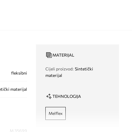
MATERIJAL
Cijeli proizvod
:
Sintetički
fleksibni
materijal
etički materijal
TEHNOLOGIJA
Melflex
M.35699