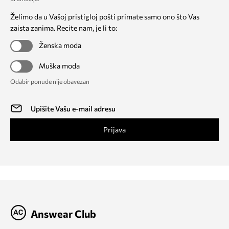
Želimo da u Vašoj pristigloj pošti primate samo ono što Vas
zaista zanima. Recite nam, je li to:
Ženska moda
Muška moda
Odabir ponude nije obavezan
Prijava
Answear Club