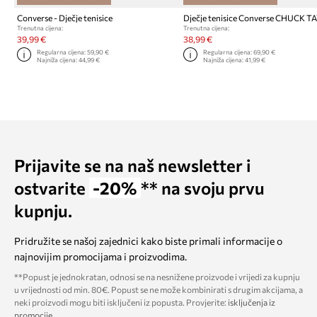
Converse - Dječje tenisice
Trenutna cijena:
Trenutna cijena:
39,99 €
38,99 €
Regularna cijena:
59,90 €
Regularna cijena:
69,90 €
Najniža cijena:
44,99 €
Najniža cijena:
41,99 €
Prijavite se na naš newsletter i
ostvarite
-20%
** na svoju prvu
kupnju.
Pridružite se našoj zajednici kako biste primali informacije o
najnovijim promocijama i proizvodima.
**Popust je jednokratan, odnosi se na nesnižene proizvode i vrijedi za kupnju
u vrijednosti od min. 80€. Popust se ne može kombinirati s drugim akcijama, a
neki proizvodi mogu biti isključeni iz popusta. Provjerite:
isključenja iz
promocije
.