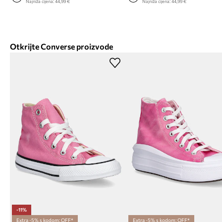
Najniža cijena:
44,99 €
Najniža cijena:
44,99 €
Otkrijte Converse proizvode
-11%
Extra -5% s kodom: OFF*
Extra -5% s kodom: OFF*