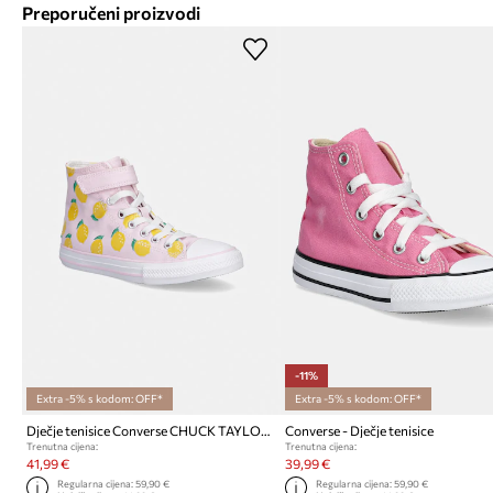
Preporučeni proizvodi
-11%
Extra -5% s kodom: OFF*
Extra -5% s kodom: OFF*
Dječje tenisice Converse CHUCK TAYLOR ALL STAR 1V
Converse - Dječje tenisice
Trenutna cijena:
Trenutna cijena:
41,99 €
39,99 €
Regularna cijena:
59,90 €
Regularna cijena:
59,90 €