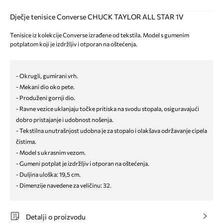
Dječje tenisice Converse CHUCK TAYLOR ALL STAR 1V
Tenisice iz kolekcije Converse izrađene od tekstila. Model s gumenim
potplatom koji je izdržljiv i otporan na oštećenja.
- Okrugli, gumirani vrh.
- Mekani dio oko pete.
- Produženi gornji dio.
- Ravne vezice uklanjaju točke pritiska na svodu stopala, osiguravajući
dobro pristajanje i udobnost nošenja.
- Tekstilna unutrašnjost udobna je za stopalo i olakšava održavanje cipela
čistima.
- Model s ukrasnim vezom.
- Gumeni potplat je izdržljiv i otporan na oštećenja.
- Duljina uloška: 19,5 cm.
- Dimenzije navedene za veličinu: 32.
Detalji o proizvodu