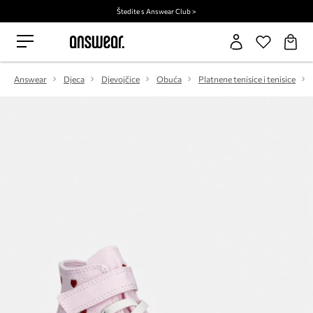
Štedite s Answear Club >
Answear
Djeca
Djevojčice
Obuća
Platnene tenisice i tenisice