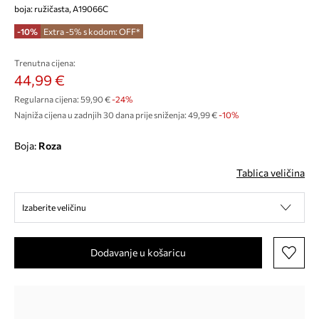
boja: ružičasta, A19066C
-10%
Extra -5% s kodom: OFF*
Trenutna cijena:
44,99 €
Regularna cijena:
59,90 €
-24%
Najniža cijena u zadnjih 30 dana prije sniženja:
49,99 €
 -10%
Boja:
roza
Tablica veličina
Izaberite veličinu
Dodavanje u košaricu