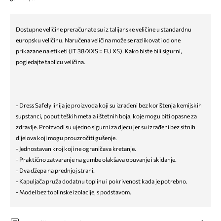
Dostupne veličine preračunate su iz talijanske veličine u standardnu
europsku veličinu. Naručena veličina može se razlikovati od one
prikazane na etiketi (IT 38/XXS = EU XS). Kako biste bili sigurni,
pogledajte tablicu veličina.
- Dress Safely linija je proizvoda koji su izrađeni bez korištenja kemijskih
supstanci, poput teških metala i štetnih boja, koje mogu biti opasne za
zdravlje. Proizvodi su ujedno sigurni za djecu jer su izrađeni bez sitnih
dijelova koji mogu prouzročiti gušenje.
- Jednostavan kroj koji ne ograničava kretanje.
- Praktično zatvaranje na gumbe olakšava obuvanje i skidanje.
- Dva džepa na prednjoj strani.
- Kapuljača pruža dodatnu toplinu i pokrivenost kada je potrebno.
- Model bez toplinske izolacije, s podstavom.