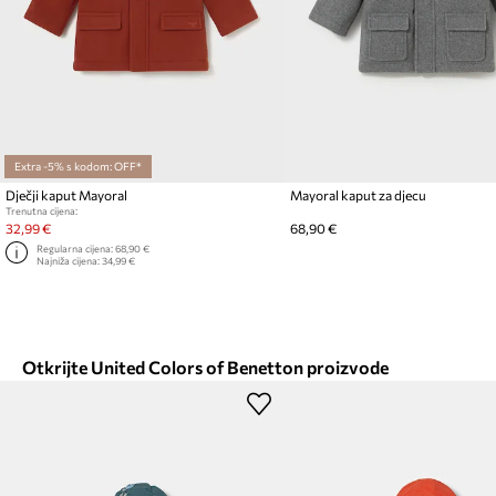
Extra -5% s kodom: OFF*
Dječji kaput Mayoral
Mayoral kaput za djecu
Trenutna cijena:
32,99 €
68,90 €
Regularna cijena:
68,90 €
Najniža cijena:
34,99 €
Otkrijte United Colors of Benetton proizvode