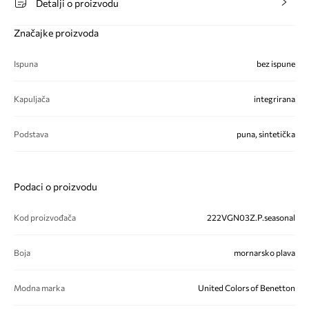
Detalji o proizvodu
Značajke proizvoda
Ispuna
bez ispune
Kapuljača
integrirana
Podstava
puna, sintetička
Podaci o proizvodu
Kod proizvođača
222VGN03Z.P.seasonal
Boja
mornarsko plava
Modna marka
United Colors of Benetton