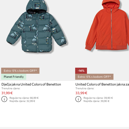
Extra -5% s kodom: OFF*
-14%
Planet Friendly
Extra -5% s kodom: OFF*
Dječja jakna United Colors of Benetton
United Colors of Benetton jakna za
Trenutna cijena:
Trenutna cijena:
31,99 €
33,99 €
Regularna cijena:
66,99 €
Regularna cijena:
39,90 €
Najniža cijena:
32,99 €
Najniža cijena:
39,90 €