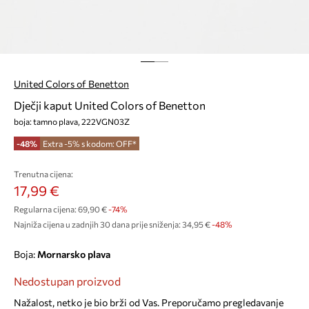
United Colors of Benetton
Dječji kaput United Colors of Benetton
boja: tamno plava, 222VGN03Z
-48%
Extra -5% s kodom: OFF*
Trenutna cijena:
17,99 €
Regularna cijena:
69,90 €
-74%
Najniža cijena u zadnjih 30 dana prije sniženja:
34,95 €
 -48%
Boja:
mornarsko plava
Nedostupan proizvod
Nažalost, netko je bio brži od Vas. Preporučamo pregledavanje