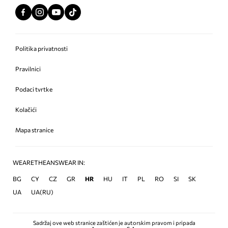
Politika privatnosti
Pravilnici
Podaci tvrtke
Kolačići
Mapa stranice
WEARETHEANSWEAR IN:
BG
CY
CZ
GR
HR
HU
IT
PL
RO
SI
SK
UA
UA(RU)
Sadržaj ove web stranice zaštićen je autorskim pravom i pripada