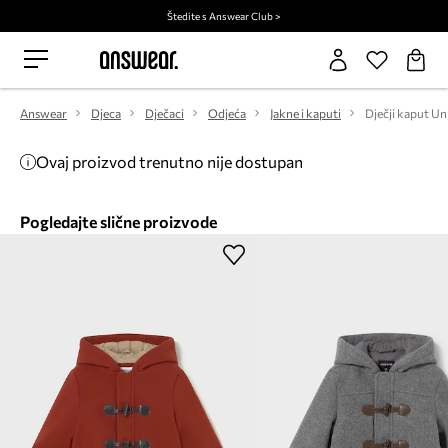
Štedite s Answear Club >
Answear
Djeca
Dječaci
Odjeća
Jakne i kaputi
Ovaj proizvod trenutno nije dostupan
Pogledajte slične proizvode