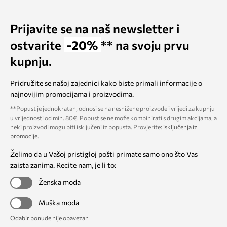
Prijavite se na naš newsletter i
ostvarite
-20%
** na svoju prvu
kupnju.
Pridružite se našoj zajednici kako biste primali informacije o
najnovijim promocijama i proizvodima.
**Popust je jednokratan, odnosi se na nesnižene proizvode i vrijedi za kupnju
u vrijednosti od min. 80€. Popust se ne može kombinirati s drugim akcijama, a
neki proizvodi mogu biti isključeni iz popusta. Provjerite:
isključenja iz
promocije
.
Želimo da u Vašoj pristigloj pošti primate samo ono što Vas
zaista zanima. Recite nam, je li to:
Ženska moda
Muška moda
Odabir ponude nije obavezan