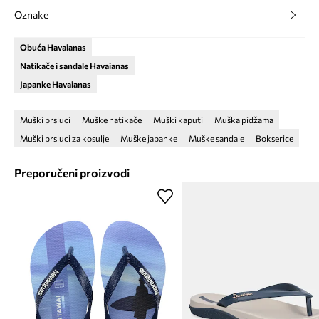
Oznake
Obuća Havaianas
Natikače i sandale Havaianas
Japanke Havaianas
Muški prsluci
Muške natikače
Muški kaputi
Muška pidžama
Muški prsluci za kosulje
Muške japanke
Muške sandale
Bokserice
Preporučeni proizvodi