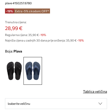
plave 4150257.6780
-19%
Extra -5% s kodom: OFF*
Trenutna cijena:
28,99 €
Regularna cijena:
35,90 €
-19%
Najniža cijena u zadnjih 30 dana prije sniženja:
35,90 €
 -19%
Boja:
plava
Tablica veličina
Izaberite veličinu