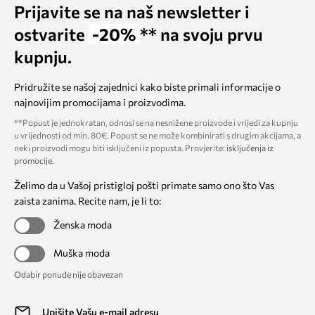
Prijavite se na naš newsletter i
ostvarite
-20%
** na svoju prvu
kupnju.
Pridružite se našoj zajednici kako biste primali informacije o
najnovijim promocijama i proizvodima.
**Popust je jednokratan, odnosi se na nesnižene proizvode i vrijedi za kupnju
u vrijednosti od min. 80€. Popust se ne može kombinirati s drugim akcijama, a
neki proizvodi mogu biti isključeni iz popusta. Provjerite:
isključenja iz
promocije
.
Želimo da u Vašoj pristigloj pošti primate samo ono što Vas
zaista zanima. Recite nam, je li to:
Ženska moda
Muška moda
Odabir ponude nije obavezan