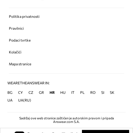
Politika privatnosti
Pravilnici
Podaci tvrtke
Kolačići
Mapa stranice
WEARETHEANSWEAR IN:
BG
CY
CZ
GR
HR
HU
IT
PL
RO
SI
SK
UA
UA(RU)
Sadržaj ove web stranice zaštićen je autorskim pravom i pripada
Answear.com S.A.