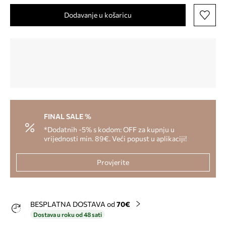
Dodavanje u košaricu
FINAL SALE %
*Dodatnih -5% s kodom: OFF za kupnju u
vrijednosti min. 89€. Veći popust u aplikaciji!
Provjerite
BESPLATNA DOSTAVA od
70€
Dostava u roku od 48 sati