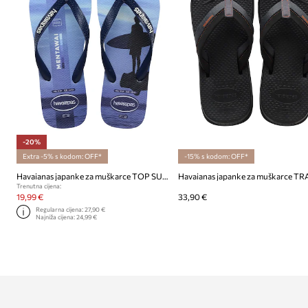
-20%
Extra -5% s kodom: OFF*
-15% s kodom: OFF*
Havaianas japanke za muškarce TOP SURFER I
Trenutna cijena:
19,99 €
33,90 €
Regularna cijena:
27,90 €
Najniža cijena:
24,99 €