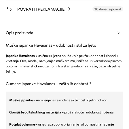
POVRATI I REKLAMACIJE
30 dana za povrat
Opis proizvoda
Muške japanke Havaianas – udobnost i stil za ljeto
Japanke Havaianas
klasična su ljetna obuća koja pruža udobnost i slobodu
kretanja. Ovaj model, namijenjen muškarcima, ističe se univerzalnom plavom
bojom i minimalističkim dizajnom. Izvrstan je odabir za plažu, bazen ili ljetne
šetnje.
Gumene japanke Havaianas – zašto ih odabrati?
Muške japanke
– namijenjene za vodene aktivnosti i ljetni odmor
Gornjište od tekstilnog materijala
– pruža lakoću i udobnost nošenja
Potplat od gume
– osigurava dobro prianjanje i otpornost na habanje