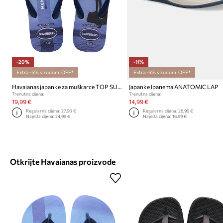
-20%
-11%
Extra -5% s kodom: OFF*
Extra -5% s kodom: OFF*
Havaianas japanke za muškarce TOP SURFER I
Japanke Ipanema ANATOMIC LAP
Trenutna cijena:
Trenutna cijena:
19,99 €
14,99 €
Regularna cijena:
27,90 €
Regularna cijena:
28,99 €
Najniža cijena:
24,99 €
Najniža cijena:
16,99 €
Otkrijte Havaianas proizvode