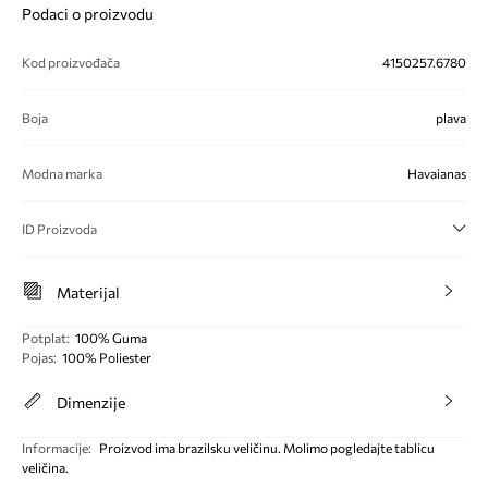
Podaci o proizvodu
Kod proizvođača
4150257.6780
Boja
plava
Modna marka
Havaianas
ID Proizvoda
Materijal
Potplat
:
100% Guma
Pojas
:
100% Poliester
Dimenzije
Informacije
:
Proizvod ima brazilsku veličinu. Molimo pogledajte tablicu
veličina.