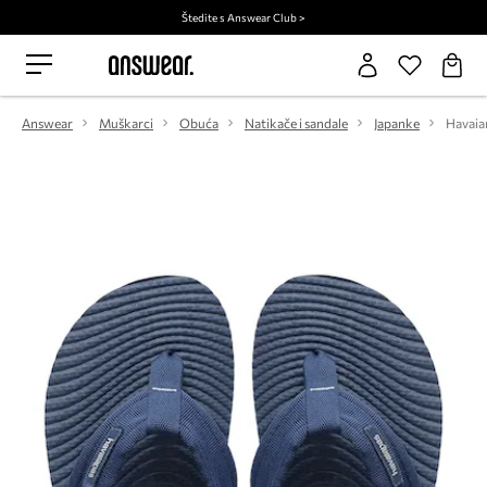
Štedite s Answear Club >
Answear
Muškarci
Obuća
Natikače i sandale
Japanke