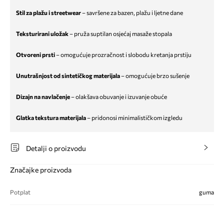
Stil za plažu i streetwear
– savršene za bazen, plažu i ljetne dane
Teksturirani uložak
– pruža suptilan osjećaj masaže stopala
Otvoreni prsti
– omogućuje prozračnost i slobodu kretanja prstiju
Unutrašnjost od sintetičkog materijala
– omogućuje brzo sušenje
Dizajn na navlačenje
– olakšava obuvanje i izuvanje obuće
Glatka tekstura materijala
– pridonosi minimalističkom izgledu
Detalji o proizvodu
Značajke proizvoda
Potplat
guma