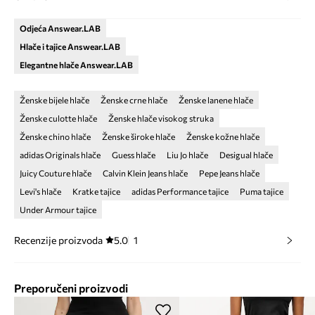
Odjeća Answear.LAB
Hlače i tajice Answear.LAB
Elegantne hlače Answear.LAB
Ženske bijele hlače
Ženske crne hlače
Ženske lanene hlače
Ženske culotte hlače
Ženske hlače visokog struka
Ženske chino hlače
Ženske široke hlače
Ženske kožne hlače
adidas Originals hlače
Guess hlače
Liu Jo hlače
Desigual hlače
Juicy Couture hlače
Calvin Klein Jeans hlače
Pepe Jeans hlače
Levi's hlače
Kratke tajice
adidas Performance tajice
Puma tajice
Under Armour tajice
Recenzije proizvoda
5.0
1
Preporučeni proizvodi