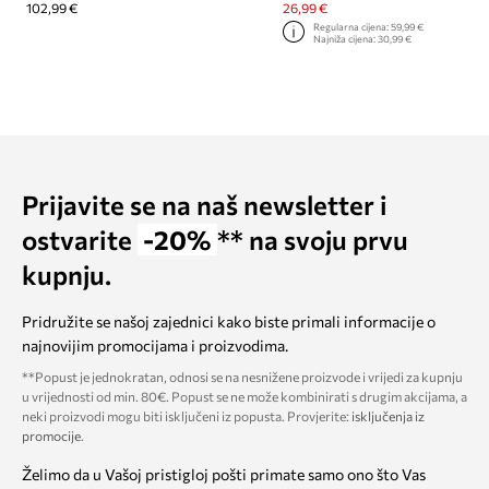
102,99 €
26,99 €
Regularna cijena:
59,99 €
Najniža cijena:
30,99 €
Prijavite se na naš newsletter i
ostvarite
-20%
** na svoju prvu
kupnju.
Pridružite se našoj zajednici kako biste primali informacije o
najnovijim promocijama i proizvodima.
**Popust je jednokratan, odnosi se na nesnižene proizvode i vrijedi za kupnju
u vrijednosti od min. 80€. Popust se ne može kombinirati s drugim akcijama, a
neki proizvodi mogu biti isključeni iz popusta. Provjerite:
isključenja iz
promocije
.
Želimo da u Vašoj pristigloj pošti primate samo ono što Vas