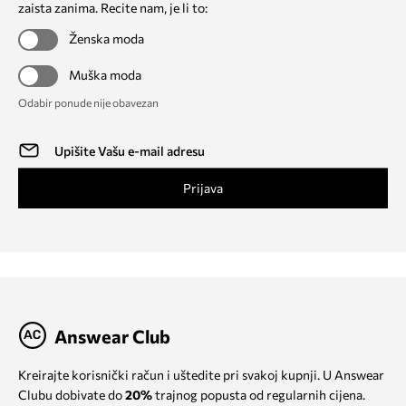
zaista zanima. Recite nam, je li to:
Ženska moda
Muška moda
Odabir ponude nije obavezan
Prijava
Answear Club
Kreirajte korisnički račun i uštedite pri svakoj kupnji. U Answear
Clubu dobivate do
20%
trajnog popusta od regularnih cijena.