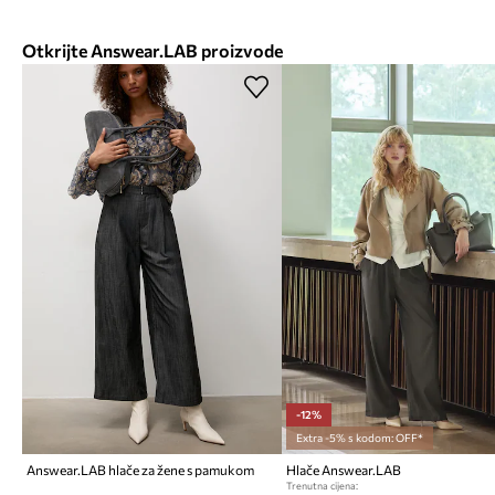
Otkrijte Answear.LAB proizvode
-12%
Extra -5% s kodom: OFF*
Answear.LAB hlače za žene s pamukom
Hlače Answear.LAB
Trenutna cijena: