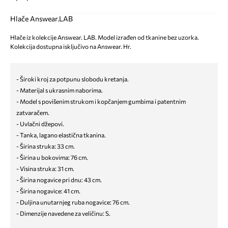
Hlače Answear.LAB
Hlače iz kolekcije Answear. LAB. Model izrađen od tkanine bez uzorka.
Kolekcija dostupna isključivo na Answear. Hr.
- Široki kroj za potpunu slobodu kretanja.
- Materijal s ukrasnim naborima.
- Model s povišenim strukom i kopčanjem gumbima i patentnim
zatvaračem.
- Uvlačni džepovi.
- Tanka, lagano elastična tkanina.
- Širina struka: 33 cm.
- Širina u bokovima: 76 cm.
- Visina struka: 31 cm.
- Širina nogavice pri dnu: 43 cm.
- Širina nogavice: 41 cm.
- Duljina unutarnjeg ruba nogavice: 76 cm.
- Dimenzije navedene za veličinu: S.