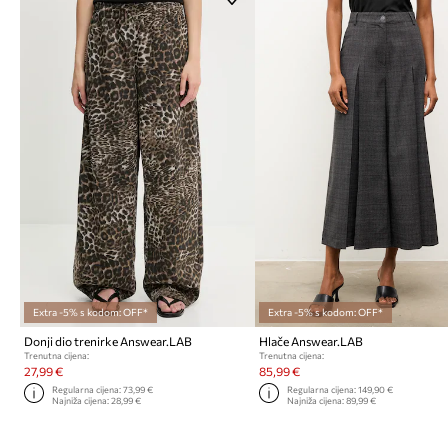
Extra -5% s kodom: OFF*
Extra -5% s kodom: OFF*
Donji dio trenirke Answear.LAB
Hlače Answear.LAB
Trenutna cijena:
Trenutna cijena:
27,99 €
85,99 €
Regularna cijena:
73,99 €
Regularna cijena:
149,90 €
Najniža cijena:
28,99 €
Najniža cijena:
89,99 €