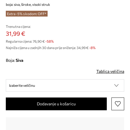
boja: siva, široke, visoki struk
Extra -5% s kodom: OFF*
Trenutna cijena:
31,99 €
Regularna cijena:
76,90 €
-58%
Najniža cijena u zadnjih 30 dana prije sniženja:
34,99 €
 -8%
Boja:
siva
Tablica veličina
Izaberite veličinu
Dodavanje u košaricu