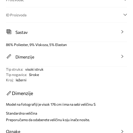
ID Proizvoda
Sastav
86% Poliester, 9% Viskoza, 5% Elastan
Dimenzije
Tip struka
:
visoki struk
Tip nogavica
:
široke
Kroj
:
ležerni
Dimenzije
Model na fotografiji je visok 176 cm i ima na sebi veličinu S
Standardna veličina
Preporučamo da odaberete veličinu koju inače nosite.
Oznake