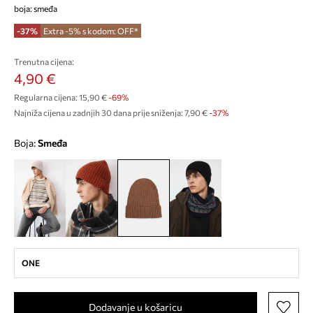
boja: smeđa
-37%
Extra -5% s kodom: OFF*
Trenutna cijena:
4,90 €
Regularna cijena:
15,90 €
-69%
Najniža cijena u zadnjih 30 dana prije sniženja:
7,90 €
 -37%
Boja:
smeđa
ONE
Dodavanje u košaricu