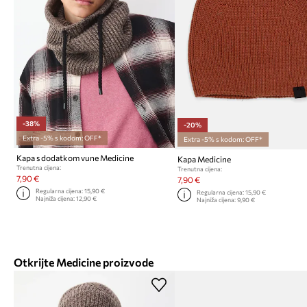
-38%
-20%
Extra -5% s kodom: OFF*
Extra -5% s kodom: OFF*
Kapa s dodatkom vune Medicine
Kapa Medicine
Trenutna cijena:
Trenutna cijena:
7,90 €
7,90 €
Regularna cijena:
15,90 €
Regularna cijena:
15,90 €
Najniža cijena:
12,90 €
Najniža cijena:
9,90 €
Otkrijte Medicine proizvode