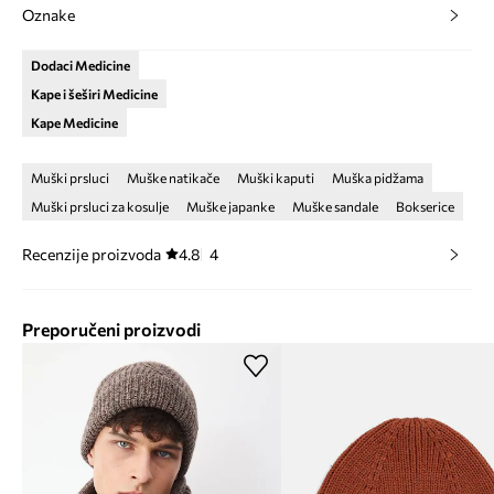
Oznake
Dodaci Medicine
Kape i šeširi Medicine
Kape Medicine
Muški prsluci
Muške natikače
Muški kaputi
Muška pidžama
Muški prsluci za kosulje
Muške japanke
Muške sandale
Bokserice
Recenzije proizvoda
4.8
4
Preporučeni proizvodi