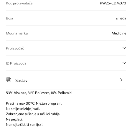
Kod proizvođača
RW25-CDM070
Boja
smeđa
Modna marka
Medicine
Proizvođač
ID Proizvoda
Sastav
53% Viskoza, 31% Poliester, 16% Poliamid
Prati na max 30°C. Nježan program.
Ne smije se izbjeljivati.
Zabranjeno sušenje u sušilici rublja.
Ne peglati.
Nemojte čistiti kemijski.