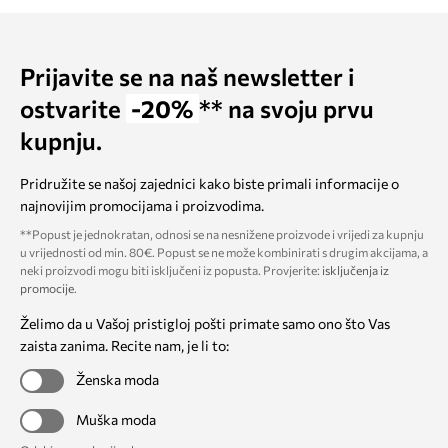
Prijavite se na naš newsletter i
ostvarite
-20%
** na svoju prvu
kupnju.
Pridružite se našoj zajednici kako biste primali informacije o
najnovijim promocijama i proizvodima.
**Popust je jednokratan, odnosi se na nesnižene proizvode i vrijedi za kupnju
u vrijednosti od min. 80€. Popust se ne može kombinirati s drugim akcijama, a
neki proizvodi mogu biti isključeni iz popusta. Provjerite:
isključenja iz
promocije
.
Želimo da u Vašoj pristigloj pošti primate samo ono što Vas
zaista zanima. Recite nam, je li to:
Ženska moda
Muška moda