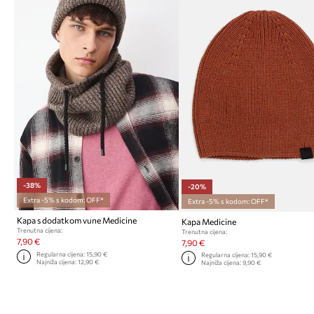
-38%
-20%
Extra -5% s kodom: OFF*
Extra -5% s kodom: OFF*
Kapa s dodatkom vune Medicine
Kapa Medicine
Trenutna cijena:
Trenutna cijena:
7,90 €
7,90 €
Regularna cijena:
15,90 €
Regularna cijena:
15,90 €
Najniža cijena:
12,90 €
Najniža cijena:
9,90 €