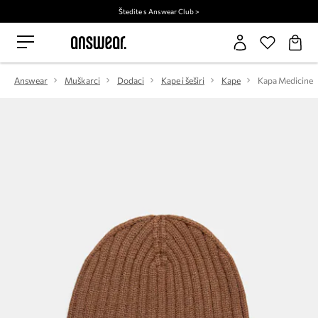
Štedite s Answear Club >
Answear
Muškarci
Dodaci
Kape i šeširi
Kape
Kapa Medicine