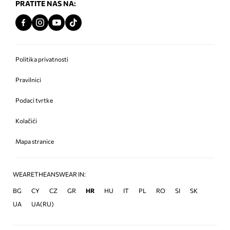
PRATITE NAS NA:
Politika privatnosti
Pravilnici
Podaci tvrtke
Kolačići
Mapa stranice
WEARETHEANSWEAR IN:
BG
CY
CZ
GR
HR
HU
IT
PL
RO
SI
SK
UA
UA(RU)