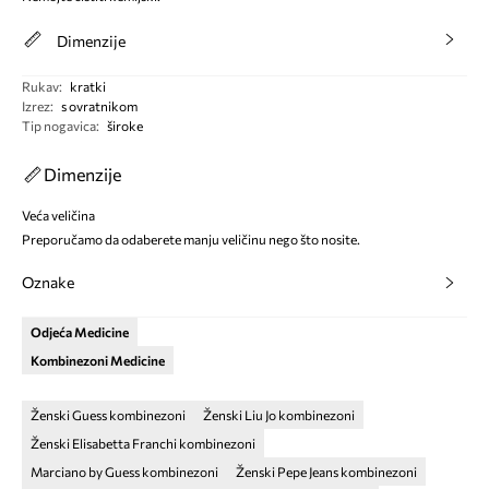
Dimenzije
Rukav
:
kratki
Izrez
:
s ovratnikom
Tip nogavica
:
široke
Dimenzije
Veća veličina
Preporučamo da odaberete manju veličinu nego što nosite.
Oznake
Odjeća Medicine
Kombinezoni Medicine
Ženski Guess kombinezoni
Ženski Liu Jo kombinezoni
Ženski Elisabetta Franchi kombinezoni
Marciano by Guess kombinezoni
Ženski Pepe Jeans kombinezoni