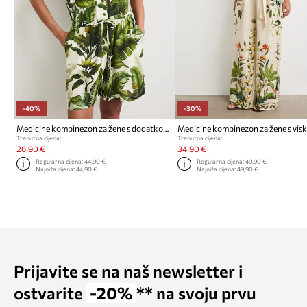
-40%
-30%
Medicine kombinezon za žene s dodatkom lana
Medicine kombinezon za žene s vi
Trenutna cijena:
Trenutna cijena:
26,90 €
34,90 €
Regularna cijena:
44,90 €
Regularna cijena:
49,90 €
Najniža cijena:
44,90 €
Najniža cijena:
49,90 €
Prijavite se na naš newsletter i
ostvarite
-20%
** na svoju prvu