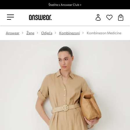
Štedite s Answear Club >
Answear
Žene
Odjeća
Kombinezoni
Kombinezon Medicine