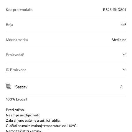
Kod proizvođača
RS25-SKD801
Boja
bež
Modna marka
Medicine
Proizvođač
ID Proizvoda
Sastav
100% Lyocell
Prati ručno.
Ne smije se izbjeljivati.
Zabranjeno sušenje u sušilici rublja.
Glačati na maksimalnoj temperaturi od 110°C.
Nemojte čistiti kemijski.