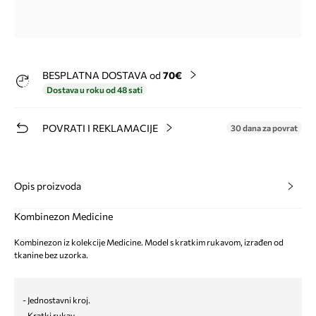
BESPLATNA DOSTAVA od
70€
Dostava u roku od 48 sati
POVRATI I REKLAMACIJE
30 dana za povrat
Opis proizvoda
Kombinezon Medicine
Kombinezon iz kolekcije Medicine. Model s kratkim rukavom, izrađen od
tkanine bez uzorka.
- Jednostavni kroj.
- Kratki rukav.