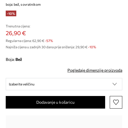
boja: bež, s ovratnikom
-10%
Trenutna cijena:
26,90 €
Regularna cijena:
62,90 €
-57%
Najniža cijena u zadnjih 30 dana prije sniženja:
29,90 €
 -10%
Boja:
bež
Pogledaje dimenzije proizvoda
Izaberite veličinu
Dodavanje u košaricu