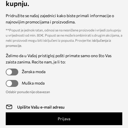
kupnju.
Pridružite se našoj zajednici kako biste primali informacije o
najnovijim promocijama i proizvodima.
**Popust je jednokratan, odnosi se na nesnižene proizvode i vrijedi za kupnju
u vrijednosti od min. 80€. Popust se ne može kombinirati s drugim akcijama, a
neki proizvodi mogu biti isključeni iz popusta. Provjerite:
isključenja iz
promocije
.
Želimo da u Vašoj pristigloj pošti primate samo ono što Vas
zaista zanima. Recite nam, je li to:
Ženska moda
Muška moda
Odabir ponude nije obavezan
Prijava