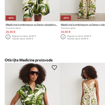
-40%
-30%
Medicine kombinezon za žene s dodatkom lana
Medicine kombinezon za žene s vi
Trenutna cijena:
Trenutna cijena:
26,90 €
34,90 €
Regularna cijena:
44,90 €
Regularna cijena:
49,90 €
Najniža cijena:
44,90 €
Najniža cijena:
49,90 €
Otkrijte Medicine proizvode