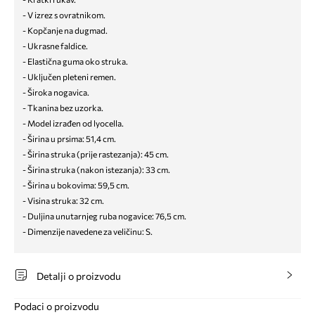
- V izrez s ovratnikom.
- Kopčanje na dugmad.
- Ukrasne faldice.
- Elastična guma oko struka.
- Uključen pleteni remen.
- Široka nogavica.
- Tkanina bez uzorka.
- Model izrađen od lyocella.
- Širina u prsima: 51,4 cm.
- Širina struka (prije rastezanja): 45 cm.
- Širina struka (nakon istezanja): 33 cm.
- Širina u bokovima: 59,5 cm.
- Visina struka: 32 cm.
- Duljina unutarnjeg ruba nogavice: 76,5 cm.
- Dimenzije navedene za veličinu: S.
Detalji o proizvodu
Podaci o proizvodu