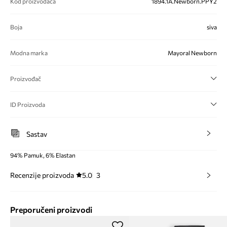
Kod proizvođača
1894.1A.Newborn.PPY2
Boja
siva
Modna marka
Mayoral Newborn
Proizvođač
ID Proizvoda
Sastav
94% Pamuk, 6% Elastan
Recenzije proizvoda
5.0
3
Preporučeni proizvodi