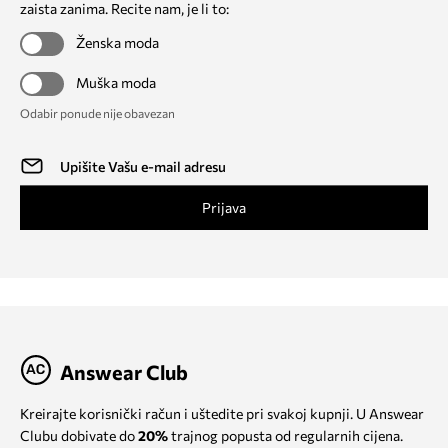
zaista zanima. Recite nam, je li to:
Ženska moda
Muška moda
Odabir ponude nije obavezan
Prijava
Answear Club
Kreirajte korisnički račun i uštedite pri svakoj kupnji. U Answear
Clubu dobivate do
20%
trajnog popusta od regularnih cijena.