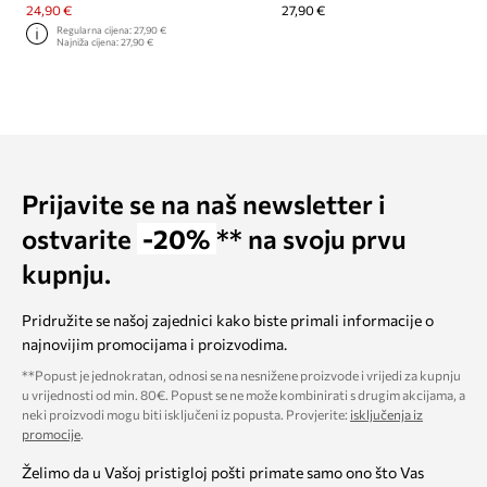
24,90 €
27,90 €
Regularna cijena:
27,90 €
Najniža cijena:
27,90 €
Prijavite se na naš newsletter i
ostvarite
-20%
** na svoju prvu
kupnju.
Pridružite se našoj zajednici kako biste primali informacije o
najnovijim promocijama i proizvodima.
**Popust je jednokratan, odnosi se na nesnižene proizvode i vrijedi za kupnju
u vrijednosti od min. 80€. Popust se ne može kombinirati s drugim akcijama, a
neki proizvodi mogu biti isključeni iz popusta. Provjerite:
isključenja iz
promocije
.
Želimo da u Vašoj pristigloj pošti primate samo ono što Vas