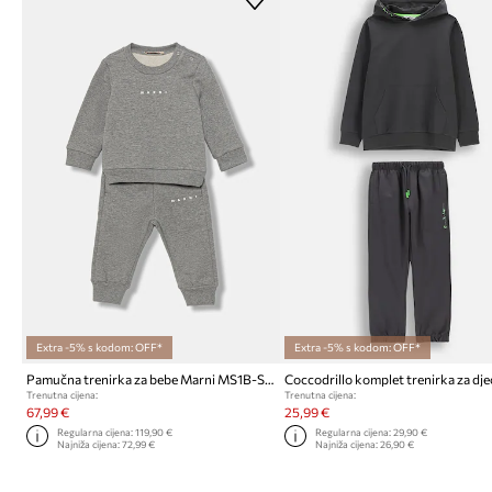
Extra -5% s kodom: OFF*
Extra -5% s kodom: OFF*
Pamučna trenirka za bebe Marni MS1B-SET OVERALLS 2-pack
Trenutna cijena:
Trenutna cijena:
67,99 €
25,99 €
Regularna cijena:
119,90 €
Regularna cijena:
29,90 €
Najniža cijena:
72,99 €
Najniža cijena:
26,90 €