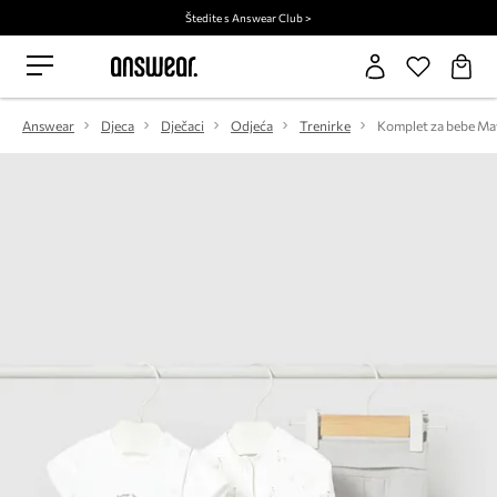
Štedite s Answear Club >
Answear
Djeca
Dječaci
Odjeća
Trenirke
Komplet za bebe M