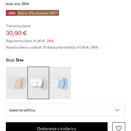
boja: siva, 1894
-26%
Extra -5% s kodom: OFF*
Trenutna cijena:
30,90 €
Regularna cijena:
41,90 €
-26%
Najniža cijena u zadnjih 30 dana prije sniženja:
41,90 €
 -26%
Boja:
siva
Izaberite veličinu
Dodavanje u košaricu