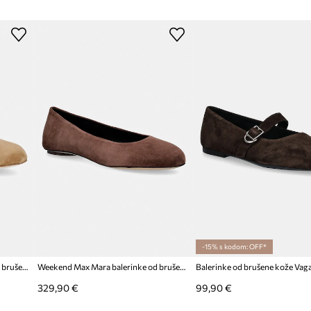
-15% s kodom: OFF*
Weekend Max Mara balerinke od brušene kože
Weekend Max Mara balerinke od brušene kože
329,90 €
99,90 €