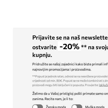
229,90 €
Prijavite se na naš newslette
-20%
ostvarite
** na svoj
kupnju.
Pridružite se našoj zajednici kako biste primali in
najnovijim promocijama i proizvodima.
**Popust je jednokratan, odnosi se na nesnižene proizvode i
vrijednosti od min. 80€. Popust se ne može kombinirati s dr
proizvodi mogu biti isključeni iz popusta. Provjerite:
isključ
Želimo da u Vašoj pristigloj pošti primate samo on
zanima. Recite nam, je li to:
Ženska moda
Muška moda