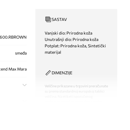
SASTAV
Vanjski dio: Prirodna koža
4600.RBROWN
Unutrašnji dio: Prirodna koža
Potplat: Prirodna koža, Sintetički
materijal
smeđa
end Max Mara
DIMENZIJE
Veličine prikazane u trgovini preračunate
su prema standardnoj europskoj tablici
veličina. Na etiketi isporučenog
proizvoda nalazi se originalna oznaka
proizvođača.
Tablica veličina