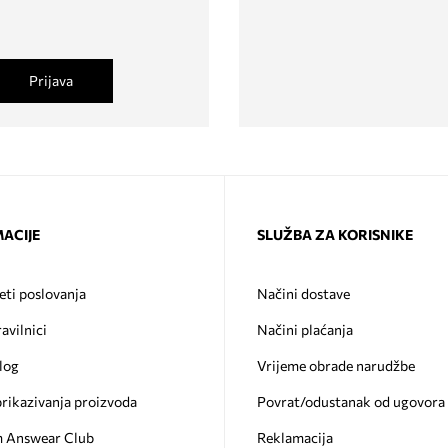
Prijava
ACIJE
SLUŽBA ZA KORISNIKE
eti poslovanja
Načini dostave
ravilnici
Načini plaćanja
log
Vrijeme obrade narudžbe
prikazivanja proizvoda
Povrat/odustanak od ugovora
 Answear Club
Reklamacija