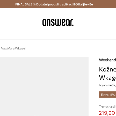
ostava i povrat (od 70€) >
FINAL SALE % Dodatni popusti u aplikaciji!
Dostava u roku 48 sati >
Otkrijte više
Štedite s 
d Max Mara Wkagel
Weekend
Kožne
Wkag
boja: smeđ
Extra -5%
Trenutna cij
219,90