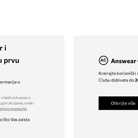
r i
u prvu
Answear 
Kreirajte korisnički
Clubu dobivate do
2
formacije o
 vrijedi za kupnju u
Otkrijte više
ugim akcijama, a neki
enja iz promocije
.
o što Vas zaista