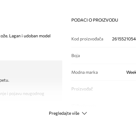
PODACI O PROIZVODU
kože. Lagan i udoban model
Kod proizvođača
261552105
Boja
Modna marka
Week
petu.
Proizvođač
banje i pojavu neugodnog
ID Proizvoda
Pregledajte više