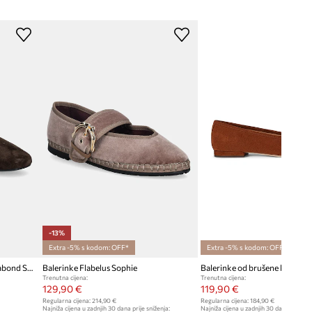
-13%
Extra -5% s kodom: OFF*
Extra -5% s kodom: OFF*
Balerinke od brušene kože Vagabond Shoemakers JOLIN
Balerinke Flabelus Sophie
Trenutna cijena:
Trenutna cijena:
129,90 €
119,90 €
Regularna cijena:
214,90 €
Regularna cijena:
184,90 €
Najniža cijena u zadnjih 30 dana prije sniženja:
Najniža cijena u zadnjih 30 dana prije sn