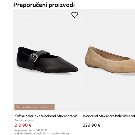
Preporučeni proizvodi
Extra -5% s kodom: OFF*
Kožne balerinke Weekend Max Mara Wkagel
Trenutna cijena:
219,90 €
329,90 €
Regularna cijena:
349,90 €
Najniža cijena u zadnjih 30 dana prije sniženja: