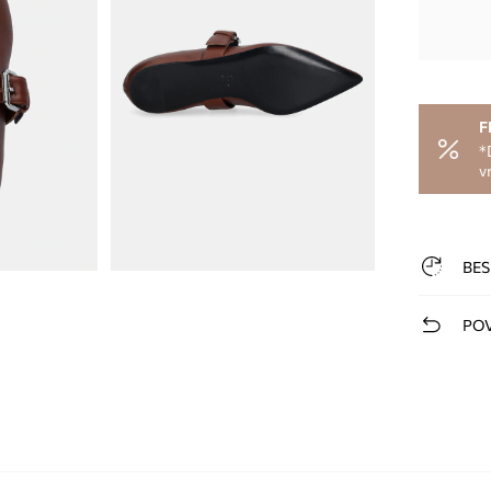
F
*
v
BES
POV