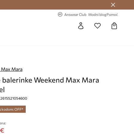
Answear Club >
-20% na prvu narudžbu >
Answear Club
Modni blog
Pomoć
 Max Mara
 balerinke Weekend Max Mara
el
a, 2615521054600
 s kodom: OFF*
ena:
 €