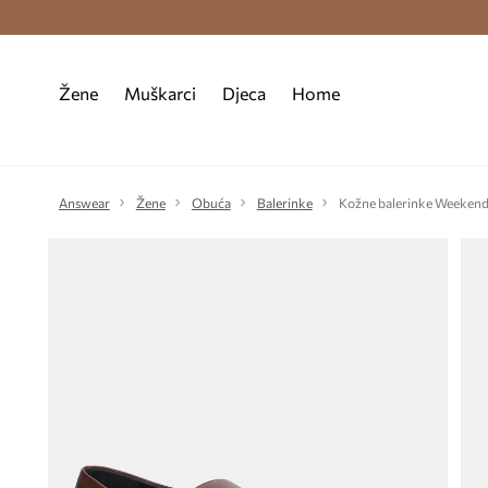
Premium Fashion Benefits >
Besplatna d
Žene
Muškarci
Djeca
Home
Answear
Žene
Obuća
Balerinke
Kožne balerinke Weeken