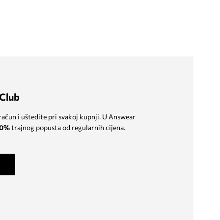
149,90 €
129,90 €
Club
 račun i uštedite pri svakoj kupnji. U Answear
0%
trajnog popusta od regularnih cijena.