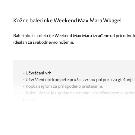
Kožne balerinke Weekend Max Mara Wkagel
Balerinke iz kolekcije Weekend Max Mara izrađene od prirodne 
idealan za svakodnevno nošenje.
- Učvršćeni vrh
- Učvršćeni dio kod pete pruža izvrsnu potporu za gležanj i 
- Kopča s iglom za prilagođeno pristajanje.
- Kožni uložak je ugodan za stopalo i sprječava trenje, gre
mirisa.
- Priložena tekstilna vrećica štiti proizvod od prašine.
- Duljina uloška: 25 cm.
- Dimenzije navedene za veličinu: 37.