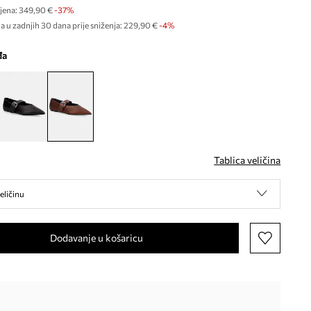
jena:
349,90 €
-37%
a u zadnjih 30 dana prije sniženja:
229,90 €
 -4%
đa
Tablica veličina
eličinu
Dodavanje u košaricu