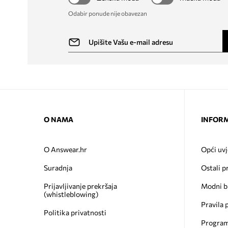
Odabir ponude nije obavezan
O NAMA
INFORM
O Answear.hr
Opći uvj
Suradnja
Ostali p
Prijavljivanje prekršaja
Modni b
(whistleblowing)
Pravila 
Politika privatnosti
Program