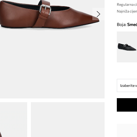
Regularna ci
Najniža cijen
Boja:
sme
Izaberite v