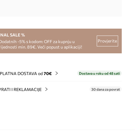
INAL SALE %
Provjerite
Dodatnih -5% s kodom: OFF za kupnju u
rijednosti min. 89€. Veći popust u aplikaciji!
PLATNA DOSTAVA od
70€
Dostava u roku od 48 sati
RATI I REKLAMACIJE
30 dana za povrat