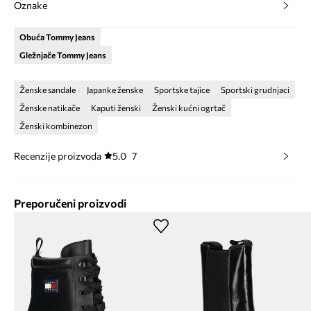
Oznake
Obuća Tommy Jeans
Gležnjače Tommy Jeans
Ženske sandale
Japanke ženske
Sportske tajice
Sportski grudnjaci
Ženske natikače
Kaputi ženski
Ženski kućni ogrtač
Ženski kombinezon
Recenzije proizvoda
5.0
7
Preporučeni proizvodi