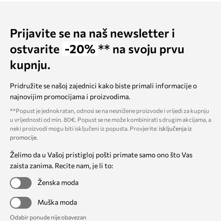
Prijavite se na naš newsletter i
ostvarite
-20%
** na svoju prvu
kupnju.
Pridružite se našoj zajednici kako biste primali informacije o
najnovijim promocijama i proizvodima.
**Popust je jednokratan, odnosi se na nesnižene proizvode i vrijedi za kupnju
u vrijednosti od min. 80€. Popust se ne može kombinirati s drugim akcijama, a
neki proizvodi mogu biti isključeni iz popusta. Provjerite:
isključenja iz
promocije
.
Želimo da u Vašoj pristigloj pošti primate samo ono što Vas
zaista zanima. Recite nam, je li to:
Ženska moda
Muška moda
Odabir ponude nije obavezan