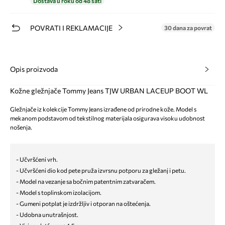
Dostava u roku od 48 sati
POVRATI I REKLAMACIJE
30 dana za povrat
Opis proizvoda
Kožne gležnjače Tommy Jeans TJW URBAN LACEUP BOOT WL
Gležnjače iz kolekcije Tommy Jeans izrađene od prirodne kože. Model s
mekanom podstavom od tekstilnog materijala osigurava visoku udobnost
nošenja.
- Učvršćeni vrh.
- Učvršćeni dio kod pete pruža izvrsnu potporu za gležanj i petu.
- Model na vezanje sa bočnim patentnim zatvaračem.
- Model s toplinskom izolacijom.
- Gumeni potplat je izdržljiv i otporan na oštećenja.
- Udobna unutrašnjost.