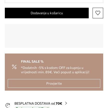
Dodavanje u košaricu
FINAL SALE %
*Dodatnih -5% s kodom: OFF za kupnju u
vrijednosti min. 89€. Veći popust u aplikaciji!
Provjerite
BESPLATNA DOSTAVA od
70€