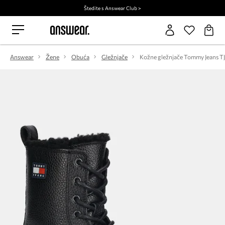
Štedite s Answear Club >
Answear
Žene
Obuća
Gležnjače