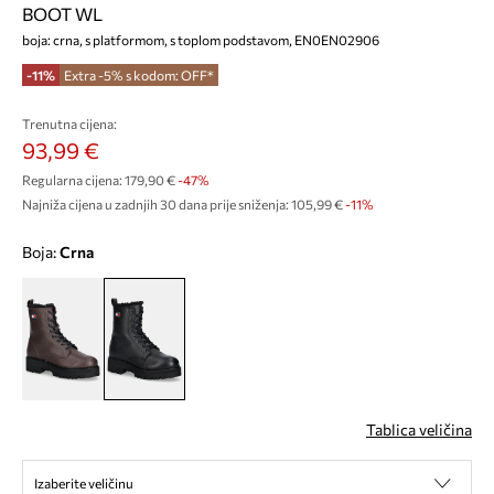
BOOT WL
boja: crna, s platformom, s toplom podstavom, EN0EN02906
-11%
Extra -5% s kodom: OFF*
Trenutna cijena:
93,99 €
Regularna cijena:
179,90 €
-47%
Najniža cijena u zadnjih 30 dana prije sniženja:
105,99 €
 -11%
Boja:
crna
Tablica veličina
Izaberite veličinu