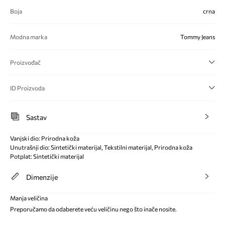
Boja
crna
Modna marka
Tommy Jeans
Proizvođač
ID Proizvoda
Sastav
Vanjski dio: Prirodna koža
Unutrašnji dio: Sintetički materijal, Tekstilni materijal, Prirodna koža
Potplat: Sintetički materijal
Dimenzije
Manja veličina
Preporučamo da odaberete veću veličinu nego što inače nosite.