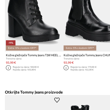
-11%
Extra -5% s kodom: OFF*
Extra -5% s kodom: OFF*
Kožne gležnjače Tommy Jeans TJW HEEL LACE UP BOOT
Trenutna cijena:
Trenutna cijena:
93,99 €
93,99 €
Regularna cijena:
169,90 €
Regularna cijena:
179,90 €
Najniža cijena:
105,99 €
Najniža cijena:
102,99 €
Otkrijte Tommy Jeans proizvode