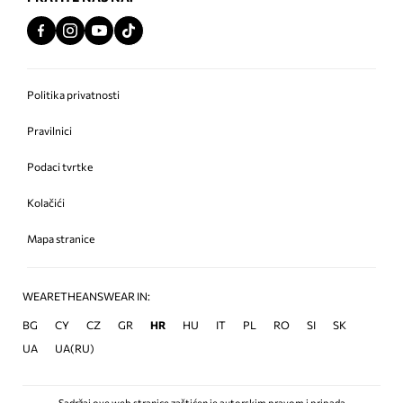
Politika privatnosti
Pravilnici
Podaci tvrtke
Kolačići
Mapa stranice
WEARETHEANSWEAR IN:
BG
CY
CZ
GR
HR
HU
IT
PL
RO
SI
SK
UA
UA(RU)
Sadržaj ove web stranice zaštićen je autorskim pravom i pripada