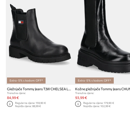
Extra -5% s kodom: OFF*
Extra -5% s kodom: OFF*
Gležnjače Tommy Jeans TJW CHELSEA LEATHER BOOT
Trenutna cijena:
Trenutna cijena:
84,99 €
93,99 €
Regularna cijena:
159,90 €
Regularna cijena:
179,90 €
Najniža cijena:
88,99 €
Najniža cijena:
102,99 €