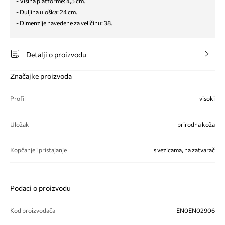
- Visina platforme: 4,5 cm.
- Duljina uloška: 24 cm.
- Dimenzije navedene za veličinu: 38.
Detalji o proizvodu
Značajke proizvoda
Profil
visoki
Uložak
prirodna koža
Kopčanje i pristajanje
s vezicama, na zatvarač
Podaci o proizvodu
Kod proizvođača
EN0EN02906