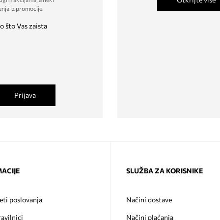
enja iz promocije
.
o što Vas zaista
Prijava
ACIJE
SLUŽBA ZA KORISNIKE
eti poslovanja
Načini dostave
ravilnici
Načini plaćanja