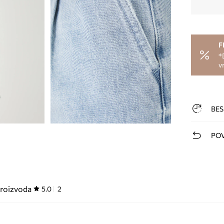
F
*
v
BES
POV
proizvoda
5.0
2