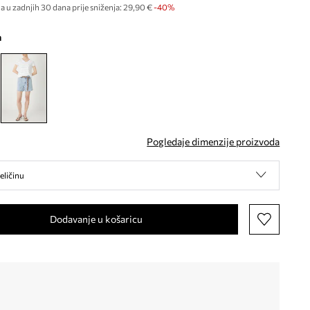
a u zadnjih 30 dana prije sniženja:
29,90 €
 -40%
a
Pogledaje dimenzije proizvoda
eličinu
Dodavanje u košaricu