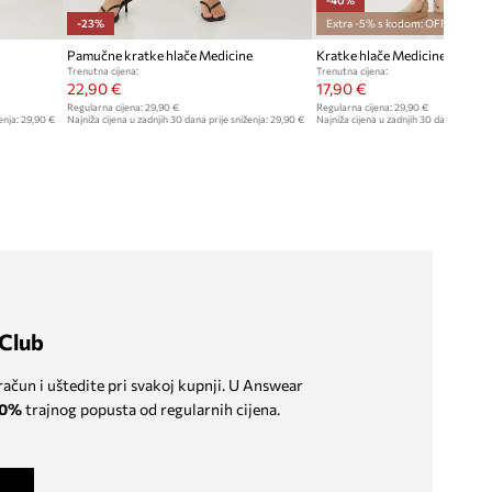
-23%
Extra -5% s kodom: OFF*
Pamučne kratke hlače Medicine
Kratke hlače Medicine
Trenutna cijena:
Trenutna cijena:
22,90 €
17,90 €
Regularna cijena:
29,90 €
Regularna cijena:
29,90 €
enja:
29,90 €
Najniža cijena u zadnjih 30 dana prije sniženja:
29,90 €
Najniža cijena u zadnjih 30 dana prije sn
Club
 račun i uštedite pri svakoj kupnji. U Answear
0%
trajnog popusta od regularnih cijena.