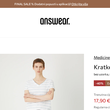
ostava i povrat (od 70€) >
FINAL SALE % Dodatni popusti u aplikaciji!
Dostava u roku 48 sati >
Otkrijte više
Štedite s 
Medicine
Kratk
bez uzorka, 
-40%
E
Trenutna cij
17,90 
Regularna ci