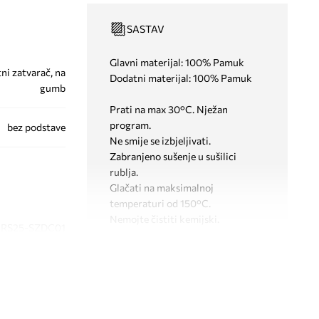
SASTAV
Glavni materijal: 100% Pamuk
ni zatvarač, na
Dodatni materijal: 100% Pamuk
gumb
Prati na max 30°C. Nježan
program.
bez podstave
Ne smije se izbjeljivati.
Zabranjeno sušenje u sušilici
rublja.
Glačati na maksimalnoj
temperaturi od 150°C.
Nemojte čistiti kemijski.
RS25-SZDC01
plava
KROJ
Tip struka
:
regularni struk
Medicine
Kroj
:
regular fit