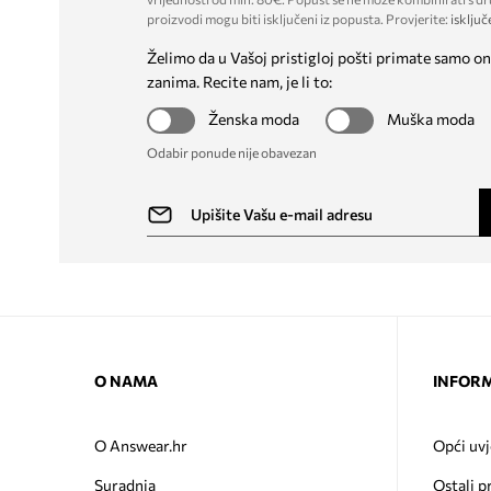
proizvodi mogu biti isključeni iz popusta. Provjerite:
isključ
Želimo da u Vašoj pristigloj pošti primate samo on
zanima. Recite nam, je li to:
Ženska moda
Muška moda
Odabir ponude nije obavezan
O NAMA
INFORM
O Answear.hr
Opći uvj
Suradnja
Ostali p