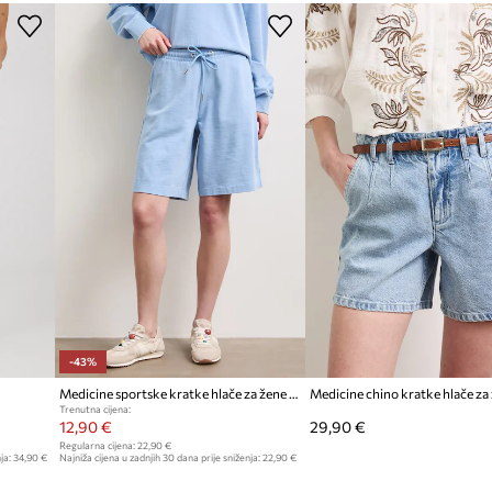
Proizvođač
ID Proizvoda
-43%
Medicine sportske kratke hlače za žene od pamuka
Trenutna cijena:
12,90 €
29,90 €
Regularna cijena:
22,90 €
ja:
34,90 €
Najniža cijena u zadnjih 30 dana prije sniženja:
22,90 €