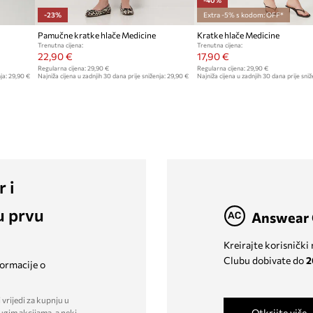
-23%
Extra -5% s kodom: OFF*
Pamučne kratke hlače Medicine
Kratke hlače Medicine
Trenutna cijena:
Trenutna cijena:
22,90 €
17,90 €
Regularna cijena:
29,90 €
Regularna cijena:
29,90 €
ja:
29,90 €
Najniža cijena u zadnjih 30 dana prije sniženja:
29,90 €
Najniža cijena u zadnjih 30 dana prije sniž
r i
u prvu
Answear 
Kreirajte korisnički
Clubu dobivate do
2
formacije o
 vrijedi za kupnju u
Otkrijte više
ugim akcijama, a neki