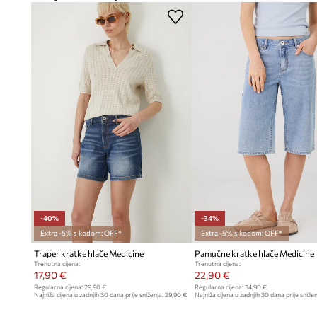
-40%
-34%
Extra -5% s kodom: OFF*
Extra -5% s kodom: OFF*
Traper kratke hlače Medicine
Pamučne kratke hlače Medicine
Trenutna cijena:
Trenutna cijena:
17,90 €
22,90 €
Regularna cijena:
29,90 €
Regularna cijena:
34,90 €
Najniža cijena u zadnjih 30 dana prije sniženja:
29,90 €
Najniža cijena u zadnjih 30 dana prije snižen