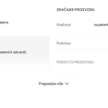
ZNAČAJKE PROIZVODA
apera.
Kopčanje
na patent
Podstava
patentni zatvarač.
PODACI O PROIZVODU
Kod proizvođača
Pregledajte više
Boja
Modna marka