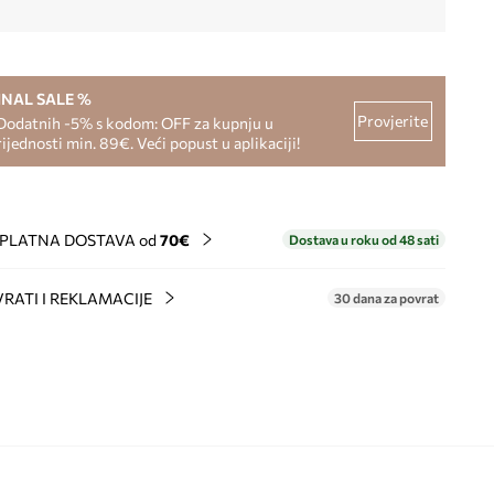
INAL SALE %
Provjerite
Dodatnih -5% s kodom: OFF za kupnju u
rijednosti min. 89€. Veći popust u aplikaciji!
PLATNA DOSTAVA od
70€
Dostava u roku od 48 sati
RATI I REKLAMACIJE
30 dana za povrat