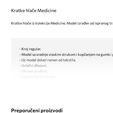
Kratke hlače Medicine
Kratke hlače iz kolekcije Medicine. Model izrađen od ispranog tr
- Kroj regular.
- Model sa srednje visokim strukom i kopčanjem na gumb i 
- Uz model dolazi remen od tekstila.
- Uvlačni džepovi.
- Ukrasni prošivci.
- Lagano isprani traper.
- Širina struka: 39 cm.
- Širina u bokovima: 52 cm.
- Visina struka: 26 cm.
- Širina nogavice pri dnu: 33 cm.
- Duljina unutarnjeg ruba nogavice: 15 cm.
Preporučeni proizvodi
- Dimenzije navedene za veličinu: S.