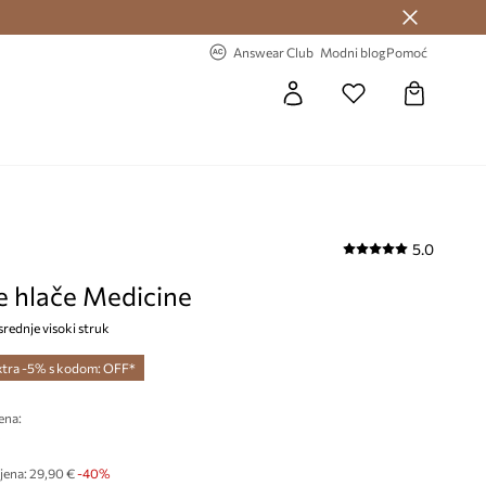
Answear Club >
-20% na prvu narudžbu >
Answear Club
Modni blog
Pomoć
5.0
e hlače Medicine
srednje visoki struk
xtra -5% s kodom: OFF*
ena:
€
jena:
29,90 €
-40%