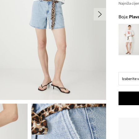
Najniža cijen
Boja:
plav
Izaberite v