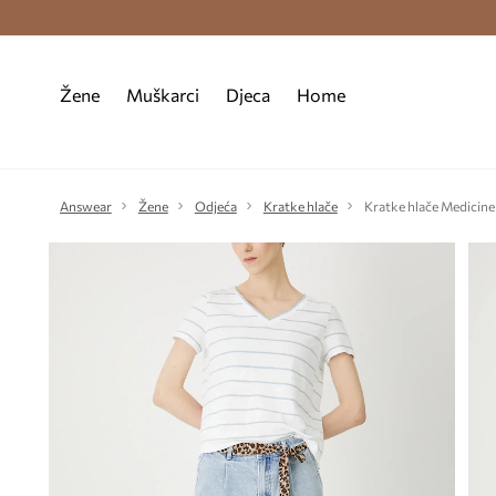
Premium Fashion Benefits >
Besplatna d
Žene
Muškarci
Djeca
Home
Answear
Žene
Odjeća
Kratke hlače
Kratke hlače Medicine