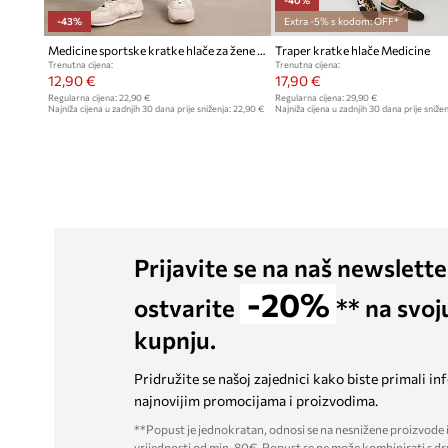
-43%
Extra -5% s kodom: OFF*
Medicine sportske kratke hlače za žene od pamuka
Traper kratke hlače Medicine
Trenutna cijena:
Trenutna cijena:
12,90 €
17,90 €
Regularna cijena:
22,90 €
Regularna cijena:
29,90 €
Najniža cijena u zadnjih 30 dana prije sniženja:
22,90 €
Najniža cijena u zadnjih 30 dana prije snižen
Prijavite se na naš newslette
-20%
ostvarite
** na svoj
kupnju.
Pridružite se našoj zajednici kako biste primali in
najnovijim promocijama i proizvodima.
**Popust je jednokratan, odnosi se na nesnižene proizvode i
vrijednosti od min. 80€. Popust se ne može kombinirati s dr