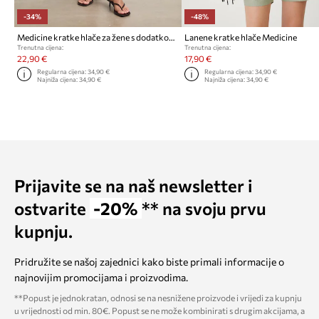
-34%
-48%
Medicine kratke hlače za žene s dodatkom lana
Lanene kratke hlače Medicine
Trenutna cijena:
Trenutna cijena:
22,90 €
17,90 €
Regularna cijena:
34,90 €
Regularna cijena:
34,90 €
Najniža cijena:
34,90 €
Najniža cijena:
34,90 €
Prijavite se na naš newsletter i
ostvarite
-20%
** na svoju prvu
kupnju.
Pridružite se našoj zajednici kako biste primali informacije o
najnovijim promocijama i proizvodima.
**Popust je jednokratan, odnosi se na nesnižene proizvode i vrijedi za kupnju
u vrijednosti od min. 80€. Popust se ne može kombinirati s drugim akcijama, a