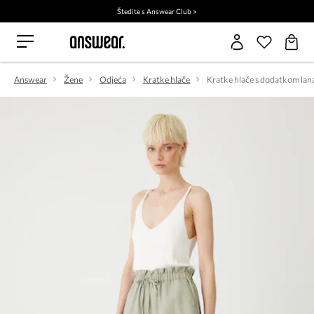
Štedite s Answear Club >
Answear
Žene
Odjeća
Kratke hlače