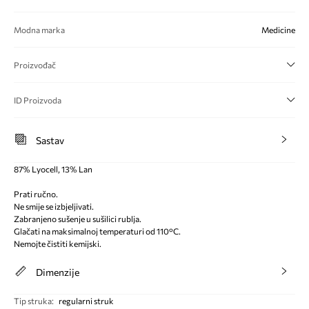
Modna marka
Medicine
Proizvođač
ID Proizvoda
Sastav
87% Lyocell, 13% Lan
Prati ručno.
Ne smije se izbjeljivati.
Zabranjeno sušenje u sušilici rublja.
Glačati na maksimalnoj temperaturi od 110°C.
Nemojte čistiti kemijski.
Dimenzije
Tip struka
:
regularni struk