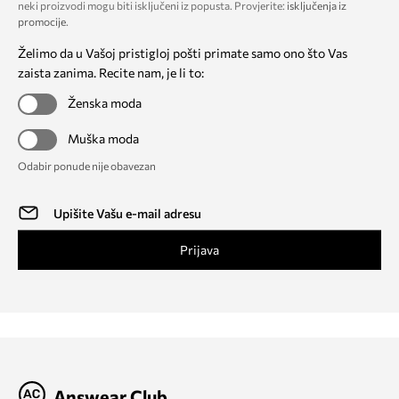
neki proizvodi mogu biti isključeni iz popusta. Provjerite:
isključenja iz
promocije
.
Želimo da u Vašoj pristigloj pošti primate samo ono što Vas
zaista zanima. Recite nam, je li to:
Ženska moda
Muška moda
Odabir ponude nije obavezan
Prijava
Answear Club