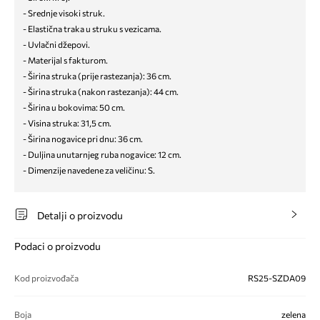
- Srednje visoki struk.
- Elastična traka u struku s vezicama.
- Uvlačni džepovi.
- Materijal s fakturom.
- Širina struka (prije rastezanja): 36 cm.
- Širina struka (nakon rastezanja): 44 cm.
- Širina u bokovima: 50 cm.
- Visina struka: 31,5 cm.
- Širina nogavice pri dnu: 36 cm.
- Duljina unutarnjeg ruba nogavice: 12 cm.
- Dimenzije navedene za veličinu: S.
Detalji o proizvodu
Podaci o proizvodu
Kod proizvođača
RS25-SZDA09
Boja
zelena