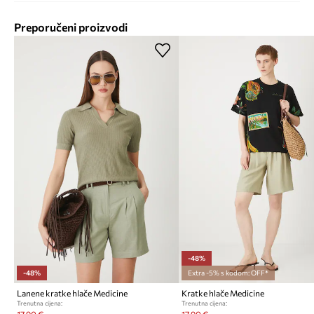
Preporučeni proizvodi
-48%
-48%
Extra -5% s kodom: OFF*
Lanene kratke hlače Medicine
Kratke hlače Medicine
Trenutna cijena:
Trenutna cijena: