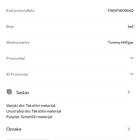
Kod proizvođača
FW0FW09062
Boja
bež
Modna marka
Tommy Hilfiger
Proizvođač
ID Proizvoda
Sastav
Vanjski dio: Tekstilni materijal
Unutrašnji dio: Tekstilni materijal
Potplat: Sintetički materijal
Oznake