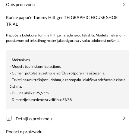
Opis proizvoda
Kućne papuče Tommy Hilfiger TH GRAPHIC HOUSE SHOE
TRIAL
Papuče iz kolekcije Tommy Hilfiger izrađene od tekstila. Model s mekanom
podstavom od tekstilnog materijala osigurava visoku udobnost nošenja.
- Mekani vrh.
- Model s toplinskom izolacijom.
- Gumeni potplat izuzetno je izdržljiv i otporan na oštećenja.
- Tekstilna unutrašnjost udobna je za stopalo i olakšava održavanje cipela
čistima.
- Duljina uloška: 25,5 cm.
- Dimenzije navedene za veličinu: 37/38.
Detalji o proizvodu
Podaci o proizvodu