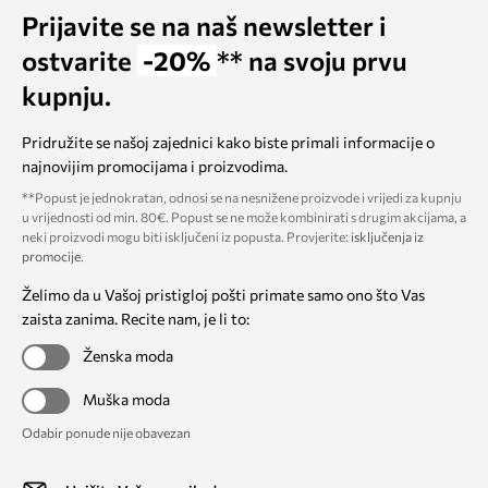
Prijavite se na naš newsletter i
ostvarite
-20%
** na svoju prvu
kupnju.
Pridružite se našoj zajednici kako biste primali informacije o
najnovijim promocijama i proizvodima.
**Popust je jednokratan, odnosi se na nesnižene proizvode i vrijedi za kupnju
u vrijednosti od min. 80€. Popust se ne može kombinirati s drugim akcijama, a
neki proizvodi mogu biti isključeni iz popusta. Provjerite:
isključenja iz
promocije
.
Želimo da u Vašoj pristigloj pošti primate samo ono što Vas
zaista zanima. Recite nam, je li to:
Ženska moda
Muška moda
Odabir ponude nije obavezan