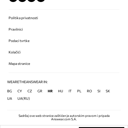
Politika privatnosti
Pravilnici
Podaci tvrtke
Kolačići
Mapa stranice
WEARETHEANSWEAR IN:
BG
CY
CZ
GR
HR
HU
IT
PL
RO
SI
SK
UA
UA(RU)
Sadržaj ove web stranice zaštićen je autorskim pravom i pripada
Answear.com S.A.