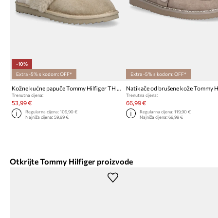
-10%
Extra -5% s kodom: OFF*
Extra -5% s kodom: OFF*
Kožne kućne papuče Tommy Hilfiger TH SHEARLING HOUSE SHOE
Trenutna cijena:
Trenutna cijena:
53,99 €
66,99 €
Regularna cijena:
109,90 €
Regularna cijena:
119,90 €
Najniža cijena:
59,99 €
Najniža cijena:
69,99 €
Otkrijte Tommy Hilfiger proizvode