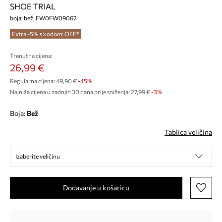
SHOE TRIAL
boja: bež, FW0FW09062
Extra -5% s kodom: OFF*
Trenutna cijena:
26,99 €
Regularna cijena:
49,90 €
-45%
Najniža cijena u zadnjih 30 dana prije sniženja:
27,99 €
 -3%
Boja:
bež
Tablica veličina
Izaberite veličinu
Dodavanje u košaricu