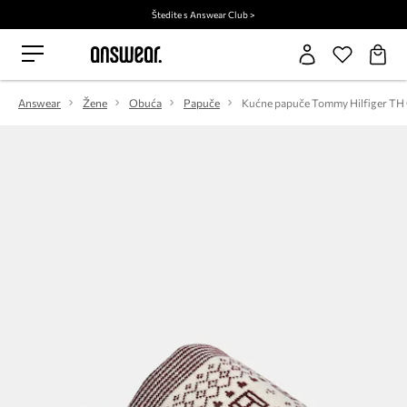
Štedite s Answear Club >
Answear
Žene
Obuća
Papuče