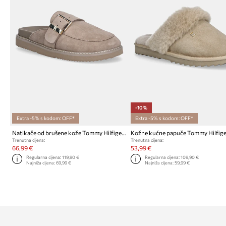
-10%
Extra -5% s kodom: OFF*
Extra -5% s kodom: OFF*
Natikače od brušene kože Tommy Hilfiger TH BUCKLE FUR SUEDE MULE
Trenutna cijena:
Trenutna cijena:
66,99 €
53,99 €
Regularna cijena:
119,90 €
Regularna cijena:
109,90 €
Najniža cijena:
69,99 €
Najniža cijena:
59,99 €