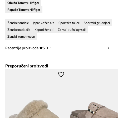
Obuća Tommy Hilfiger
Papuče Tommy Hilfiger
Ženske sandale
Japanke ženske
Sportske tajice
Sportski grudnjaci
Ženske natikače
Kaputi ženski
Ženski kućni ogrtač
Ženski kombinezon
Recenzije proizvoda
5.0
1
Preporučeni proizvodi