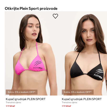
Otkrijte Plein Sport proizvode
Extra -5% s kodom: OFF*
Extra -5% s kodom: OFF*
Kupaći grudnjak PLEIN SPORT
Kupaći grudnjak PLEIN SPORT
Trenutna cijena:
Trenutna cijena:
27,99 €
27,99 €