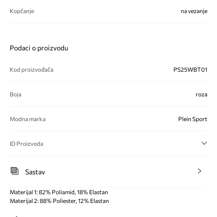
Kopčanje
na vezanje
Podaci o proizvodu
Kod proizvođača
PS25WBT01
Boja
roza
Modna marka
Plein Sport
ID Proizvoda
Sastav
Materijal 1: 82% Poliamid, 18% Elastan
Materijal 2: 88% Poliester, 12% Elastan