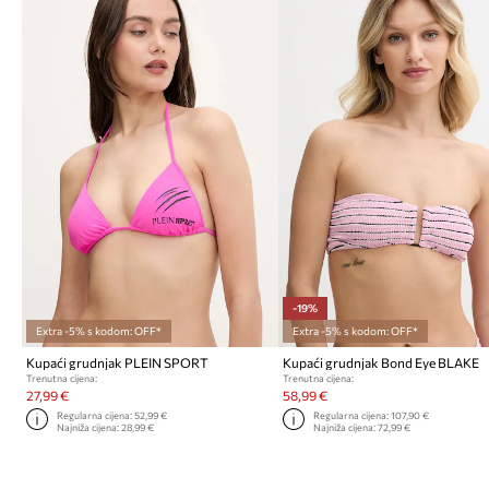
-19%
Extra -5% s kodom: OFF*
Extra -5% s kodom: OFF*
Kupaći grudnjak PLEIN SPORT
Kupaći grudnjak Bond Eye BLAKE
Trenutna cijena:
Trenutna cijena:
27,99 €
58,99 €
Regularna cijena:
52,99 €
Regularna cijena:
107,90 €
Najniža cijena:
28,99 €
Najniža cijena:
72,99 €