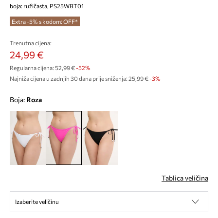
boja: ružičasta, PS25WBT01
Extra -5% s kodom: OFF*
Trenutna cijena:
24,99 €
Regularna cijena:
52,99 €
-52%
Najniža cijena u zadnjih 30 dana prije sniženja:
25,99 €
 -3%
Boja:
roza
Tablica veličina
Izaberite veličinu