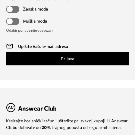
Ženska moda
Muška moda
Odabir ponude nije obavezan
Prijava
Answear Club
Kreirajte korisnički račun i uštedite pri svakoj kupnji. U Answear
Clubu dobivate do
20%
trajnog popusta od regularnih cijena.