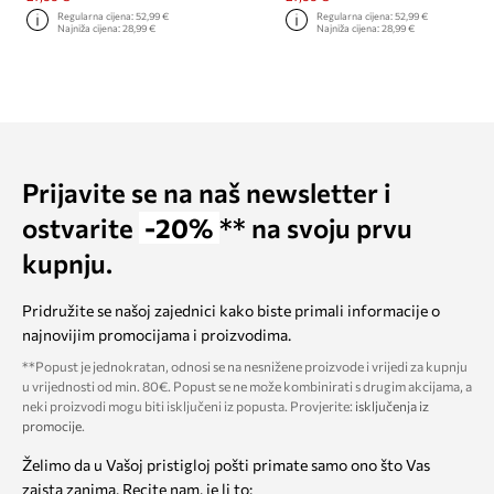
Regularna cijena:
52,99 €
Regularna cijena:
52,99 €
Najniža cijena:
28,99 €
Najniža cijena:
28,99 €
Prijavite se na naš newsletter i
ostvarite
-20%
** na svoju prvu
kupnju.
Pridružite se našoj zajednici kako biste primali informacije o
najnovijim promocijama i proizvodima.
**Popust je jednokratan, odnosi se na nesnižene proizvode i vrijedi za kupnju
u vrijednosti od min. 80€. Popust se ne može kombinirati s drugim akcijama, a
neki proizvodi mogu biti isključeni iz popusta. Provjerite:
isključenja iz
promocije
.
Želimo da u Vašoj pristigloj pošti primate samo ono što Vas
zaista zanima. Recite nam, je li to: