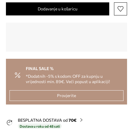
Dodavanje u košaricu
FINAL SALE %
*Dodatnih -5% s kodom: OFF za kupnju u
vrijednosti min. 89€. Veći popust u aplikaciji!
Provjerite
BESPLATNA DOSTAVA od
70€
Dostava u roku od 48 sati