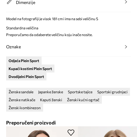
Dimenzije
Model na fotografiji je visok 181 cm i ima na sebi veličinu S
Standardna veličina
Preporučamo da odaberete veličinu koju inače nosite.
Oznake
Odjeća Plein Sport
Kupaći kostimi Plein Sport
Dvodijelni Plein Sport
Ženske sandale
Japanke ženske
Sportske tajice
Sportski grudnjaci
Ženske natikače
Kaputi ženski
Ženski kućni ogrtač
Ženski kombinezon
Preporučeni proizvodi