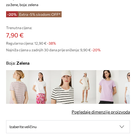
za žene, boja: zelena
-20%
Extra -5% s kodom: OFF*
Trenutna cijena:
7,90 €
Regularna cijena:
12,90 €
-38%
Najniža cijena u zadnjih 30 dana prije sniženja:
9,90 €
 -20%
Boja:
zelena
Pogledaje dimenzije proizvoda
Izaberite veličinu