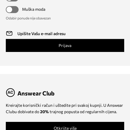
Muška moda
Odabir ponude nije obavezan
Prijava
Answear Club
Kreirajte korisnički račun i uštedite pri svakoj kupnji. U Answear
Clubu dobivate do
20%
trajnog popusta od regularnih cijena.
Otkrijte više