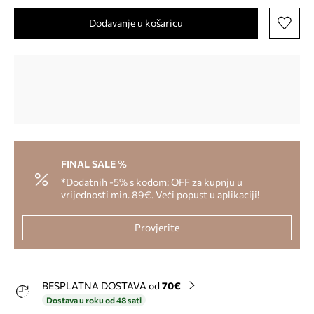
Dodavanje u košaricu
FINAL SALE %
*Dodatnih -5% s kodom: OFF za kupnju u
vrijednosti min. 89€. Veći popust u aplikaciji!
Provjerite
BESPLATNA DOSTAVA od
70€
Dostava u roku od 48 sati