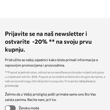
Prijavite se na naš newsletter i
ostvarite
-20%
** na svoju prvu
kupnju.
Pridružite se našoj zajednici kako biste primali informacije o
najnovijim promocijama i proizvodima.
**Popust je jednokratan, odnosi se na nesnižene proizvode i vrijedi za kupnju
u vrijednosti od min. 80€. Popust se ne može kombinirati s drugim akcijama, a
neki proizvodi mogu biti isključeni iz popusta. Provjerite:
isključenja iz
promocije
.
Želimo da u Vašoj pristigloj pošti primate samo ono što Vas
zaista zanima. Recite nam, je li to:
Ženska moda