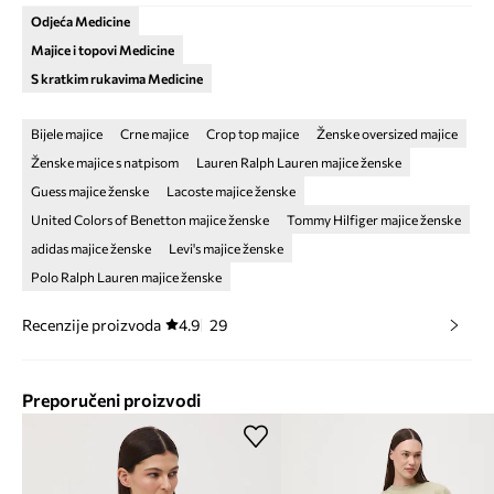
Odjeća Medicine
Majice i topovi Medicine
S kratkim rukavima Medicine
Bijele majice
Crne majice
Crop top majice
Ženske oversized majice
Ženske majice s natpisom
Lauren Ralph Lauren majice ženske
Guess majice ženske
Lacoste majice ženske
United Colors of Benetton majice ženske
Tommy Hilfiger majice ženske
adidas majice ženske
Levi's majice ženske
Polo Ralph Lauren majice ženske
Recenzije proizvoda
4.9
29
Preporučeni proizvodi