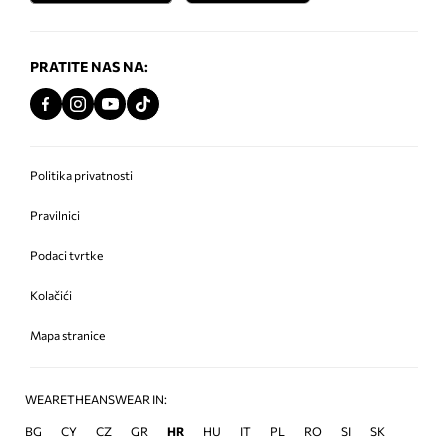
PRATITE NAS NA:
Politika privatnosti
Pravilnici
Podaci tvrtke
Kolačići
Mapa stranice
WEARETHEANSWEAR IN:
BG
CY
CZ
GR
HR
HU
IT
PL
RO
SI
SK