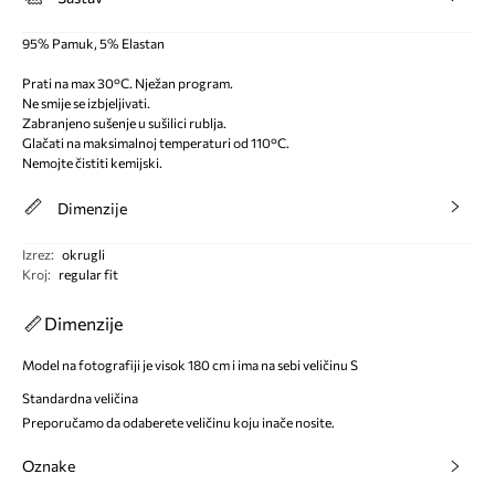
95% Pamuk, 5% Elastan
Prati na max 30°C. Nježan program.
Ne smije se izbjeljivati.
Zabranjeno sušenje u sušilici rublja.
Glačati na maksimalnoj temperaturi od 110°C.
Nemojte čistiti kemijski.
Dimenzije
Izrez
:
okrugli
Kroj
:
regular fit
Dimenzije
Model na fotografiji je visok 180 cm i ima na sebi veličinu S
Standardna veličina
Preporučamo da odaberete veličinu koju inače nosite.
Oznake