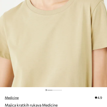
Medicine
4.9
Majica kratkih rukava Medicine