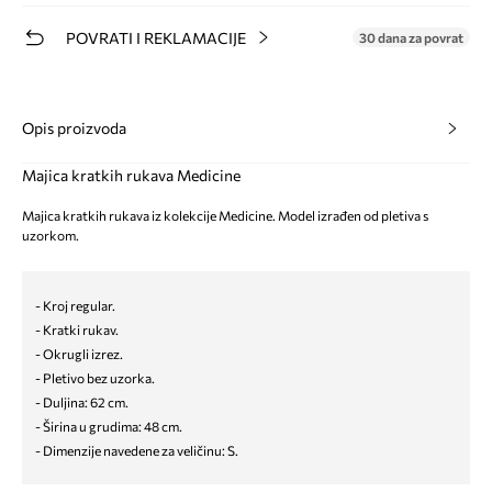
POVRATI I REKLAMACIJE
30 dana za povrat
Opis proizvoda
Majica kratkih rukava Medicine
Majica kratkih rukava iz kolekcije Medicine. Model izrađen od pletiva s
uzorkom.
- Kroj regular.
- Kratki rukav.
- Okrugli izrez.
- Pletivo bez uzorka.
- Duljina: 62 cm.
- Širina u grudima: 48 cm.
- Dimenzije navedene za veličinu: S.