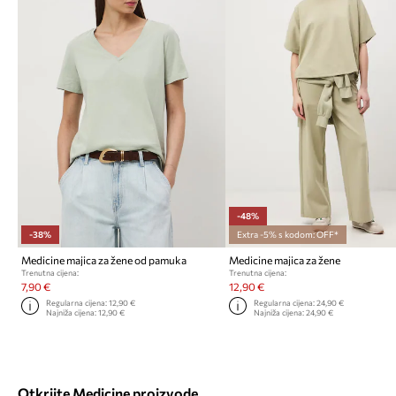
-48%
-38%
Extra -5% s kodom: OFF*
Medicine majica za žene od pamuka
Medicine majica za žene
Trenutna cijena:
Trenutna cijena:
7,90 €
12,90 €
Regularna cijena:
12,90 €
Regularna cijena:
24,90 €
Najniža cijena:
12,90 €
Najniža cijena:
24,90 €
Otkrijte Medicine proizvode