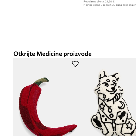
Regularna cijena:
24,90 €
Najniža cijena u zadnjih 30 dana prije snižen
Otkrijte Medicine proizvode