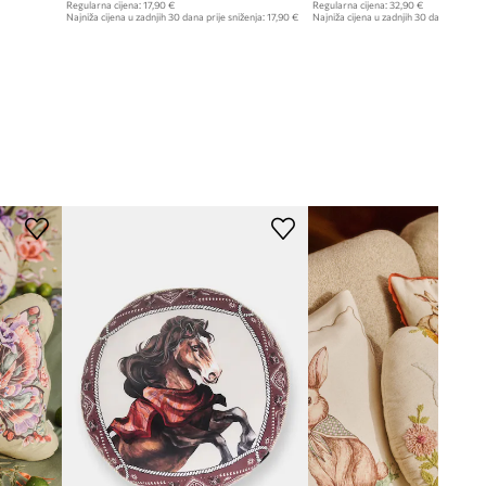
Regularna cijena:
17,90 €
Regularna cijena:
32,90 €
Najniža cijena u zadnjih 30 dana prije sniženja:
17,90 €
Najniža cijena u zadnjih 30 dana prije sn