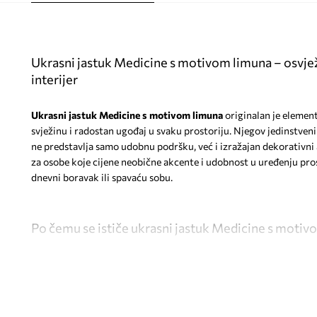
Ukrasni jastuk Medicine s motivom limuna – osvjež
interijer
Ukrasni jastuk Medicine s motivom limuna
originalan je element
svježinu i radostan ugođaj u svaku prostoriju. Njegov jedinstveni 
ne predstavlja samo udobnu podršku, već i izražajan dekorativni a
za osobe koje cijene neobične akcente i udobnost u uređenju pros
dnevni boravak ili spavaću sobu.
Po čemu se ističe ukrasni jastuk Medicine s motiv
Nestandardan oblik limuna
, koji interijeru daje originalnost