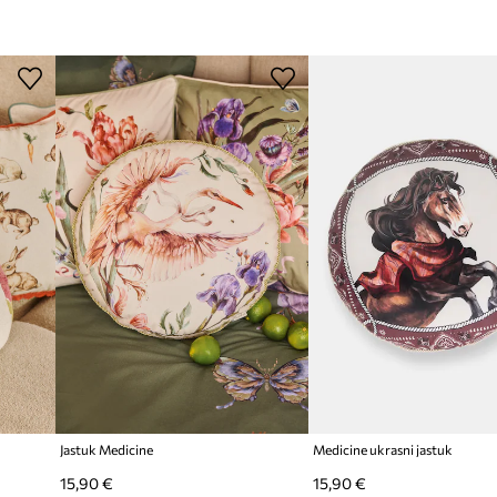
obnosti korištenja
Modna marka
Proizvođač
ID Proizvoda
Jastuk Medicine
Medicine ukrasni jastuk
15,90 €
15,90 €