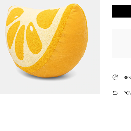
BES
POV