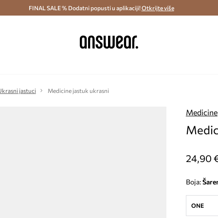
ostava i povrat (od 70€) >
FINAL SALE % Dodatni popusti u aplikaciji!
Dostava u roku 48 sati >
Otkrijte više
Štedite s 
Ukrasni jastuci
Medicine jastuk ukrasni
Medicine
Medic
24,90 
Boja:
šare
ONE