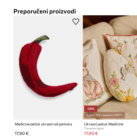
Sintetičko punjenje
, koje pridonosi zadržavanju oblika i ud
Preporučeni proizvodi
-28%
Extra -5% s kodom: OFF*
Medicine jastuk ukrasni od pamuka
Ukrasni jastuk Medicine
Trenutna cijena:
17,90 €
17,90 €