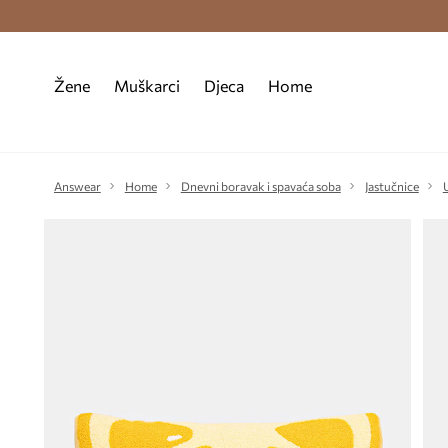
Premium Fashion Benefits >
Besplatna d
Žene
Muškarci
Djeca
Home
Answear
Home
Dnevni boravak i spavaća soba
Jastučnice