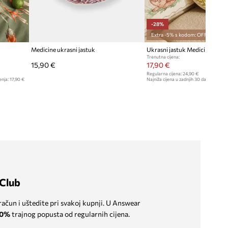
-28%
Extra -5% s kodom: OFF*
Medicine ukrasni jastuk
Ukrasni jastuk Medicine
Trenutna cijena:
15,90 €
17,90 €
Regularna cijena:
24,90 €
enja:
17,90 €
Najniža cijena u zadnjih 30 dana prije sn
Club
 račun i uštedite pri svakoj kupnji. U Answear
0%
trajnog popusta od regularnih cijena.