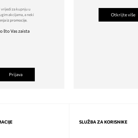
 vrijedi za kupnju u
Otkrijte više
ugim akcijama, a neki
enja iz promocije
.
o što Vas zaista
Prijava
ACIJE
SLUŽBA ZA KORISNIKE