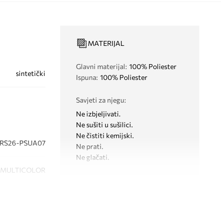
MATERIJAL
Glavni materijal
:
100% Poliester
sintetički
Ispuna
:
100% Poliester
Savjeti za njegu
:
Ne izbjeljivati.
Ne sušiti u sušilici.
Ne čistiti kemijski.
RS26-PSUA07
Ne prati.
Ne glačati.
MULTICOLOR
šarena