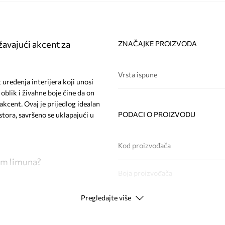
avajući akcent za
ZNAČAJKE PROIZVODA
Vrsta ispune
 uređenja interijera koji unosi
oblik i živahne boje čine da on
kcent. Ovaj je prijedlog idealan
PODACI O PROIZVODU
tora, savršeno se uklapajući u
Kod proizvođača
om limuna?
Boja proizvođača
Pregledajte više
Boja
 i svjež izgled