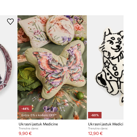
Medicine
-44%
Extra -5% s kodom: OFF*
-60%
Ukrasni jastuk Medicine
Ukrasni jastuk Medicine
Trenutna cijena:
Trenutna cijena:
9,90 €
12,90 €