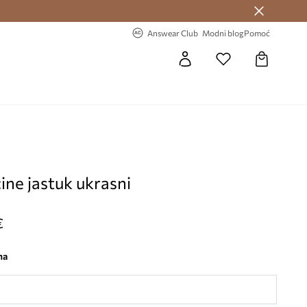
Answear Club >
-20% na prvu narudžbu >
Answear Club
Modni blog
Pomoć
ine jastuk ukrasni
€
na