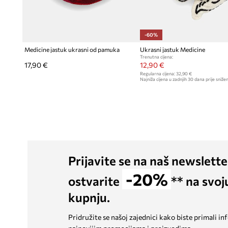
-60%
Medicine jastuk ukrasni od pamuka
Ukrasni jastuk Medicine
Trenutna cijena:
17,90 €
12,90 €
Regularna cijena:
32,90 €
Najniža cijena u zadnjih 30 dana prije snižen
Prijavite se na naš newslette
-20%
ostvarite
** na svoj
kupnju.
Pridružite se našoj zajednici kako biste primali in