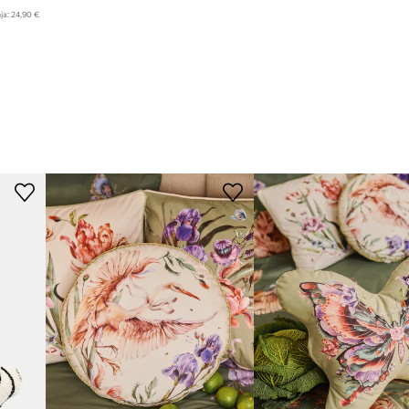
ja:
24,90 €