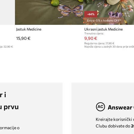
-44%
Extra -5% s kodom: OFF*
Jastuk Medicine
Ukrasni jastuk Medicine
Trenutna cijena:
15,90 €
9,90 €
Regularna cijena:
17,90 €
ja:
32,90 €
Najniža cijena u zadnjih 30 dana prije sniž
r i
u prvu
Answear 
Kreirajte korisnički
Clubu dobivate do
2
formacije o