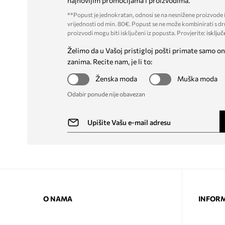
najnovijim promocijama i proizvodima.
**Popust je jednokratan, odnosi se na nesnižene proizvode i
vrijednosti od min. 80€. Popust se ne može kombinirati s dr
proizvodi mogu biti isključeni iz popusta. Provjerite:
isključ
Želimo da u Vašoj pristigloj pošti primate samo on
zanima. Recite nam, je li to:
Ženska moda
Muška moda
Odabir ponude nije obavezan
O NAMA
INFORM