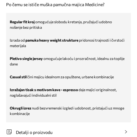
Po čemu se ističe muška pamučna majica Medicine?
Regular fit kroj
omogućuje slobodu kretanja, pružajući udobno
nošenje bez pritiska
Izrada od
pamuka heavy weight strukture
pridonosi trajnosti i čvrstoći
materijala
Pletivo single jersey
omogućuje lakoću i prozračnost, idealnu za toplije
dane
Casual stil
čini majicu idealnom za opuštene, urbane kombinacije
Izražajan tisak s motivom kave - espresso
daje majici originalnost,
naglašavajući individualni stil
Okrugli izrez
nudi bezvremenski izgled i udobnost, pristajući uz mnoge
kombinacije
Detalji o proizvodu