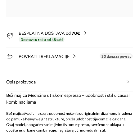
BESPLATNA DOSTAVA od
70€
Dostava u roku od 48 sati
POVRATI I REKLAMACIJE
30 dana za povrat
Opis proizvoda
Bež majica Medicine s tiskom espresso – udobnost i stil u casual
kombinacijama
Bež majica Medicine spaja udobnost nošenja s originalnim dizajnom. Izrađena
od pamuka heavy weight strukture, pruža udobnost tijekom cijelog dana.
Ovaj model, obogaćen zanimljivim tiskom espresso, savršeno se uklapa u
opuštene, urbane kombinacije, naglašavajući individualni stil.