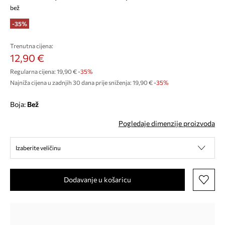
bež
-35%
Trenutna cijena:
12,90 €
Regularna cijena:
19,90 €
-35%
Najniža cijena u zadnjih 30 dana prije sniženja:
19,90 €
 -35%
Boja:
bež
Pogledaje dimenzije proizvoda
Izaberite veličinu
Dodavanje u košaricu