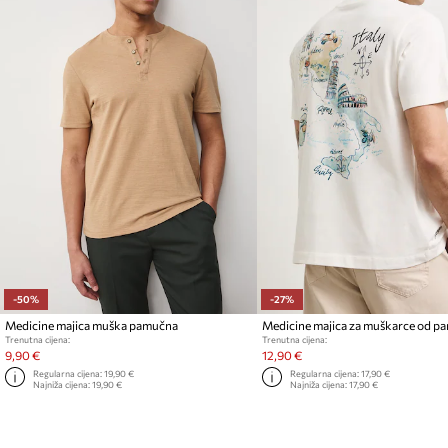
-50%
-27%
Medicine majica muška pamučna
Medicine majica za muškarce od p
Trenutna cijena:
Trenutna cijena:
9,90 €
12,90 €
Regularna cijena:
19,90 €
Regularna cijena:
17,90 €
Najniža cijena:
19,90 €
Najniža cijena:
17,90 €