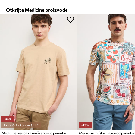
Otkrijte Medicine proizvode
-44%
Extra -5% s kodom: OFF*
-43%
Medicine majica za muškarce od pamuka