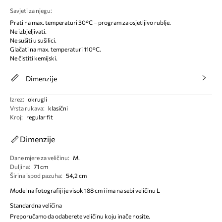
Savjeti za njegu
:
Prati na max. temperaturi 30°C – program za osjetljivo rublje.
Ne izbjeljivati.
Ne sušiti u sušilici.
Glačati na max. temperaturi 110°C.
Ne čistiti kemijski.
Dimenzije
Izrez
:
okrugli
Vrsta rukava
:
klasični
Kroj
:
regular fit
Dimenzije
Dane mjere za veličinu
:
M.
Duljina
:
71 cm
Širina ispod pazuha
:
54,2 cm
Model na fotografiji je visok 188 cm i ima na sebi veličinu L
Standardna veličina
Preporučamo da odaberete veličinu koju inače nosite.