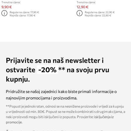
Trenutna cijena:
Trenutna cijena:
9,90 €
12,90 €
Regularna cijena:
17,90 €
Regularna cijena:
22,90 €
Najniža cijena:
17,90 €
Najniža cijena:
22,90 €
Prijavite se na naš newsletter i
ostvarite
-20%
** na svoju prvu
kupnju.
Pridružite se našoj zajednici kako biste primali informacije o
najnovijim promocijama i proizvodima.
**Popust je jednokratan, odnosi se na nesnižene proizvode i vrijedi za kupnju
u vrijednosti od min. 80€. Popust se ne može kombinirati s drugim akcijama, a
neki proizvodi mogu biti isključeni iz popusta. Provjerite:
isključenja iz
promocije
.