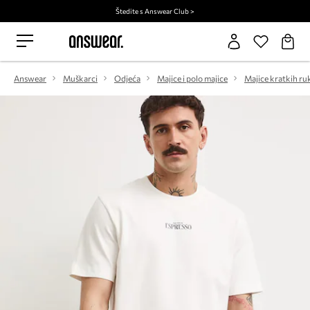
Štedite s Answear Club >
Answear
Muškarci
Odjeća
Majice i polo majice
Majice kratkih ru