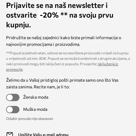
Prijavite se na naš newsletter i
ostvarite
-20%
** na svoju prvu
kupnju.
Pridružite se našoj zajednici kako biste primali informacije o
najnovijim promocijama i proizvodima.
**Popust je jednokratan, odnosi se na nesnižene proizvode i vrijedi za kupnju
u vrijednosti od min. 80€. Popust se ne može kombinirati s drugim akcijama, a
neki proizvodi mogu biti isključeni iz popusta. Provjerite:
isključenja iz
promocije
.
Želimo da u Vašoj pristigloj pošti primate samo ono što Vas
zaista zanima. Recite nam, je li to:
Ženska moda
Muška moda
Odabir ponude nije obavezan