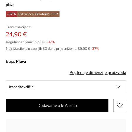
plave
-37%
Extra -5% s kodom: OFF*
Trenutna cijena:
24,90 €
Regularna cijena:
39,90 €
-37%
Najniža cijena u zadnjih 30 dana prije sniženja:
39,90 €
 -37%
Boja:
plava
Pogledaje dimenzije proizvoda
Izaberite veličinu
Dodavanje u košaricu