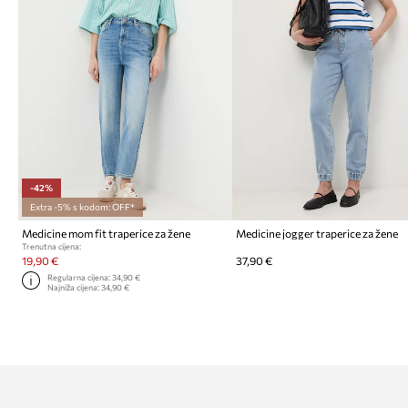
-42%
Extra -5% s kodom: OFF*
Medicine mom fit traperice za žene
Medicine jogger traperice za žene
Trenutna cijena:
19,90 €
37,90 €
Regularna cijena:
34,90 €
Najniža cijena:
34,90 €