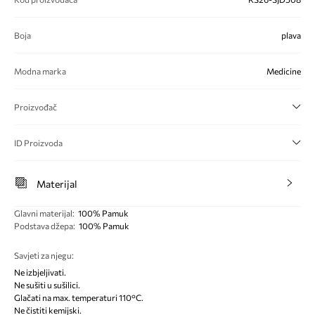
Boja
plava
Modna marka
Medicine
Proizvođač
ID Proizvoda
Materijal
Glavni materijal
:
100% Pamuk
Podstava džepa
:
100% Pamuk
Savjeti za njegu
:
Ne izbjeljivati.
Ne sušiti u sušilici.
Glačati na max. temperaturi 110°C.
Ne čistiti kemijski.