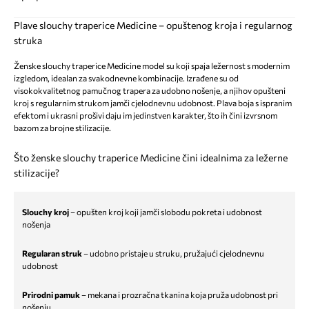
Plave slouchy traperice Medicine – opuštenog kroja i regularnog
struka
Ženske slouchy traperice Medicine model su koji spaja ležernost s modernim
izgledom, idealan za svakodnevne kombinacije. Izrađene su od
visokokvalitetnog pamučnog trapera za udobno nošenje, a njihov opušteni
kroj s regularnim strukom jamči cjelodnevnu udobnost. Plava boja s ispranim
efektom i ukrasni prošivi daju im jedinstven karakter, što ih čini izvrsnom
bazom za brojne stilizacije.
Što ženske slouchy traperice Medicine čini idealnima za ležerne
stilizacije?
Slouchy kroj
– opušten kroj koji jamči slobodu pokreta i udobnost
nošenja
Regularan struk
– udobno pristaje u struku, pružajući cjelodnevnu
udobnost
Prirodni pamuk
– mekana i prozračna tkanina koja pruža udobnost pri
nošenju