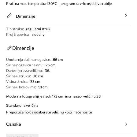
Prati na max. temperaturi 30°C – program za vrlo osjetljivo rublje.
Dimenzije
Tip struka
:
regularni struk
Kroj traperica
:
slouchy
Dimenzije
Unutarnja duljina nogavice
:
66 cm
Širina nogavica na dnu
:
26 cm
Dane mjere za veličinu
:
36.
Širina u struku
:
36 cm
Visina struka
:
33 cm
Širina u bokovima
:
51 cm
Model na fotografiji je visok 172 cm i ima na sebi veličinu 38
Standardna veličina
Preporučamo da odaberete veličinu koju inače nosite.
Oznake