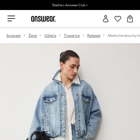
Štedite s Answear Club >
Answear
Žene
Odjeća
Traperice
Relaxed
Medicine slouchy tr