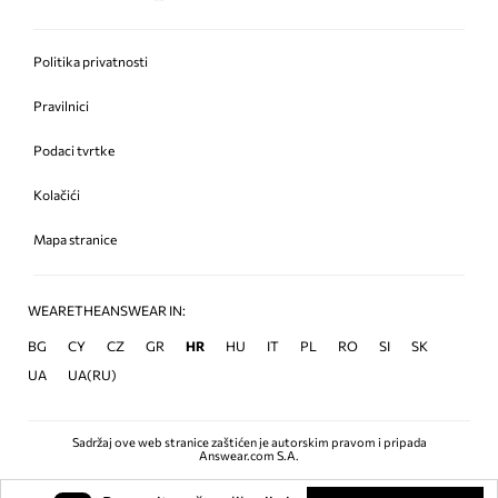
Politika privatnosti
Pravilnici
Podaci tvrtke
Kolačići
Mapa stranice
WEARETHEANSWEAR IN:
BG
CY
CZ
GR
HR
HU
IT
PL
RO
SI
SK
UA
UA(RU)
Sadržaj ove web stranice zaštićen je autorskim pravom i pripada
Answear.com S.A.