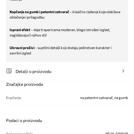
Kopčanje na gumb i patentni zatvarač
– klasično rješenje koje olakšava
oblačenje i prilagodbu
Isprani efekt
– daje trapericama moderan, blago istrošen izgled,
naglašavajući njihov stil
Ukrasni prošivi
– suptilni detalji koji dodaju jedinstven karakter i
završni izgled
Detalji o proizvodu
Značajke proizvoda
Kopčanje
na patentni zatvarač, na gumb
Podaci o proizvodu
Kod proizvođača
RS26-SJD508