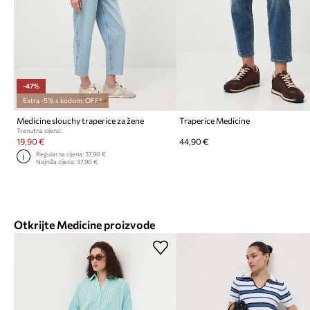
-47%
Extra -5% s kodom: OFF*
Medicine slouchy traperice za žene
Traperice Medicine
Trenutna cijena:
19,90 €
44,90 €
Regularna cijena:
37,90 €
Najniža cijena:
37,90 €
Otkrijte Medicine proizvode