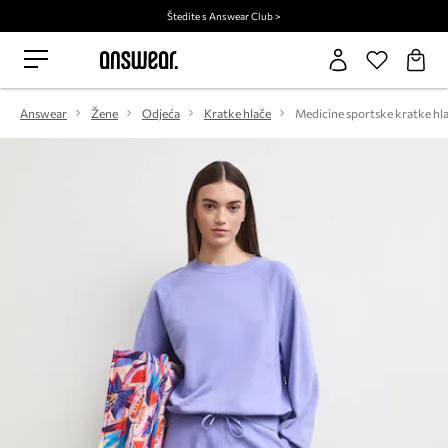
Štedite s Answear Club >
Answear
Žene
Odjeća
Kratke hlače