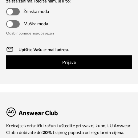
zaista zanima. Recite nam, je li to:
Ženska moda
Muška moda
Odabir ponude nije obavezan
Prijava
Answear Club
Kreirajte korisnički račun i uštedite pri svakoj kupnji. U Answear
Clubu dobivate do
20%
trajnog popusta od regularnih cijena.