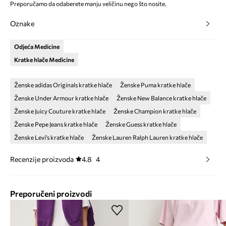
Preporučamo da odaberete manju veličinu nego što nosite.
Oznake
Odjeća Medicine
Kratke hlače Medicine
Ženske adidas Originals kratke hlače
Ženske Puma kratke hlače
Ženske Under Armour kratke hlače
Ženske New Balance kratke hlače
Ženske Juicy Couture kratke hlače
Ženske Champion kratke hlače
Ženske Pepe Jeans kratke hlače
Ženske Guess kratke hlače
Ženske Levi's kratke hlače
Ženske Lauren Ralph Lauren kratke hlače
Recenzije proizvoda
4.8
4
Preporučeni proizvodi