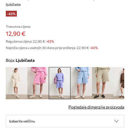
ljubičaste
-43%
Trenutna cijena:
12,90 €
Regularna cijena:
22,90 €
-43%
Najniža cijena u zadnjih 30 dana prije sniženja:
22,90 €
 -43%
Boja:
ljubičasta
Pogledaje dimenzije proizvoda
Izaberite veličinu