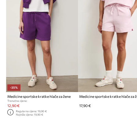
-35%
Medicine sportske kratke hlače za žene
Trenutna cijena:
12,90 €
17,90 €
Regularna cijena:
19,90 €
Najniža cijena:
19,90 €