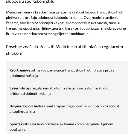
sloboda u sportskom stilu
Medicine trenirka kratke hlače su ležerne kratke hlače od francuskog frotir
pletiva koje pružaju udobnost i slobodu kretanja. Ovaj model, namijenjen
ženama, savršeno će pristajati kako tijekom sportskih aktivnosti, tako i u
trenucima opuštanja. Njihov sportski karakter i udobna završna obrada čine
ih univerzalnom bazom za mnoge ljetne kombinacije.
Posebne značajke ženskih Medicine kratkih hlača s regularnim
strukom
Kroj trenirke
od mekog pamučnog francuskog frotir pletiva pruža
udobnost nošenja
Ležerni kroj
s regularnim strukom i elastičnom trakom u struku
pridonosi slobodi kretanja
Duljina do pola bedra
s unutarnjom nogavicom pridonosi prozračnosti
u toplim danima
Sportski stil
savršeno pristaje u aktivnim kombinacijama i tijekom
opuštanja