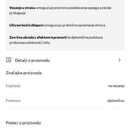
Vezanje u struku
omogućuje precizno podešavanje opsega za bolje
pristajanje
Ušiveni bočni džepovi
omogućuju praktično spremanje sitnica
Završna obrada s efektom ispranosti
te djelomična podstava
pridonose udobnosti i stilu
Detalji o proizvodu
Značajke proizvoda
Kopčanje
na vezanje
Podstava
djelomična
Podaci o proizvodu