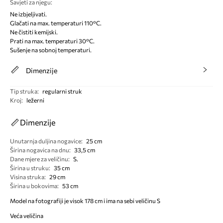
Savjeti za njegu
:
Ne izbjeljivati.
Glačati na max. temperaturi 110°C.
Ne čistiti kemijski.
Prati na max. temperaturi 30°C.
Sušenje na sobnoj temperaturi.
Dimenzije
Tip struka
:
regularni struk
Kroj
:
ležerni
Dimenzije
Unutarnja duljina nogavice
:
25 cm
Širina nogavica na dnu
:
33,5 cm
Dane mjere za veličinu
:
S.
Širina u struku
:
35 cm
Visina struka
:
29 cm
Širina u bokovima
:
53 cm
Model na fotografiji je visok 178 cm i ima na sebi veličinu S
Veća veličina