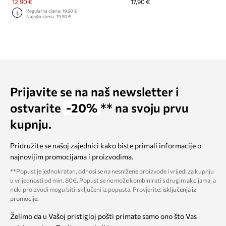
12,90 €
17,90 €
Regularna cijena:
19,90 €
Najniža cijena:
19,90 €
Prijavite se na naš newsletter i
ostvarite
-20%
** na svoju prvu
kupnju.
Pridružite se našoj zajednici kako biste primali informacije o
najnovijim promocijama i proizvodima.
**Popust je jednokratan, odnosi se na nesnižene proizvode i vrijedi za kupnju
u vrijednosti od min. 80€. Popust se ne može kombinirati s drugim akcijama, a
neki proizvodi mogu biti isključeni iz popusta. Provjerite:
isključenja iz
promocije
.
Želimo da u Vašoj pristigloj pošti primate samo ono što Vas