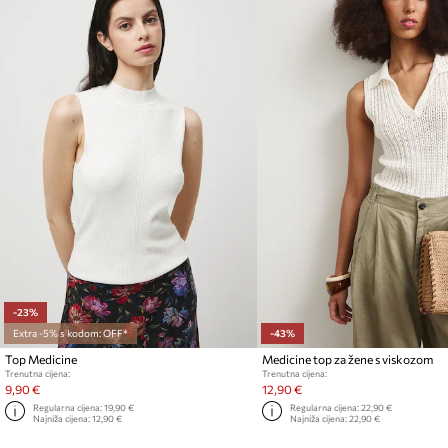
-23%
Extra -5% s kodom: OFF*
-43%
Top Medicine
Medicine top za žene s viskozom
Trenutna cijena:
Trenutna cijena:
9,90 €
12,90 €
Regularna cijena:
19,90 €
Regularna cijena:
22,90 €
Najniža cijena:
12,90 €
Najniža cijena:
22,90 €