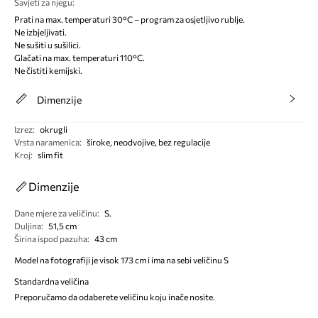
Savjeti za njegu
:
Prati na max. temperaturi 30°C – program za osjetljivo rublje.
Ne izbjeljivati.
Ne sušiti u sušilici.
Glačati na max. temperaturi 110°C.
Ne čistiti kemijski.
Dimenzije
Izrez
:
okrugli
Vrsta naramenica
:
široke, neodvojive, bez regulacije
Kroj
:
slim fit
Dimenzije
Dane mjere za veličinu
:
S.
Duljina
:
51,5 cm
Širina ispod pazuha
:
43 cm
Model na fotografiji je visok 173 cm i ima na sebi veličinu S
Standardna veličina
Preporučamo da odaberete veličinu koju inače nosite.