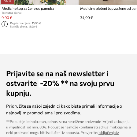
-37%
Medicine top za žene od pamuka
Medicine pleteni top za žene od p
Trenutna cijena:
9,90 €
34,90 €
Regularna cijena:
15,90 €
Najniža cijena:
15,90 €
Prijavite se na naš newsletter i
ostvarite
-20%
** na svoju prvu
kupnju.
Pridružite se našoj zajednici kako biste primali informacije o
najnovijim promocijama i proizvodima.
**Popust je jednokratan, odnosi se na nesnižene proizvode i vrijedi za kupnju
u vrijednosti od min. 80€. Popust se ne može kombinirati s drugim akcijama, a
neki proizvodi mogu biti isključeni iz popusta. Provjerite:
isključenja iz