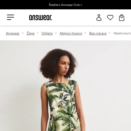
Štedite s Answear Club >
Answear
Žene
Odjeća
Majice i topovi
Bez rukava