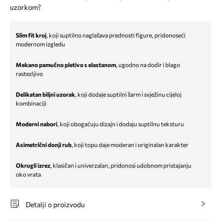
uzorkom?
Slim fit kroj
, koji suptilno naglašava prednosti figure, pridonoseći
modernom izgledu
Mekano pamučno pletivo s elastanom
, ugodno na dodir i blago
rastezljivo
Delikatan biljni uzorak
, koji dodaje suptilni šarm i svježinu cijeloj
kombinaciji
Moderni nabori
, koji obogaćuju dizajn i dodaju suptilnu teksturu
Asimetrični donji rub
, koji topu daje moderan i originalan karakter
Okrugli izrez
, klasičan i univerzalan, pridonosi udobnom pristajanju
oko vrata
Detalji o proizvodu