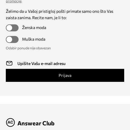
promocije
.
Želimo da u Vašoj pristigloj pošti primate samo ono što Vas
zaista zanima. Recite nam, je li to:
Ženska moda
Muška moda
Odabir ponude nije obavezan
Prijava
Answear Club