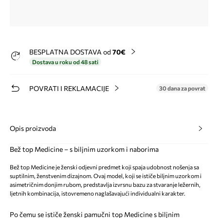
BESPLATNA DOSTAVA od
70€
Dostava u roku od 48 sati
POVRATI I REKLAMACIJE
30 dana za povrat
Opis proizvoda
Bež top Medicine – s biljnim uzorkom i naborima
Bež top Medicine je ženski odjevni predmet koji spaja udobnost nošenja sa
suptilnim, ženstvenim dizajnom. Ovaj model, koji se ističe biljnim uzorkom i
asimetričnim donjim rubom, predstavlja izvrsnu bazu za stvaranje ležernih,
ljetnih kombinacija, istovremeno naglašavajući individualni karakter.
Po čemu se ističe ženski pamučni top Medicine s biljnim