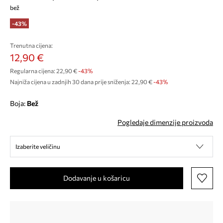
bež
-43%
Trenutna cijena:
12,90 €
Regularna cijena:
22,90 €
-43%
Najniža cijena u zadnjih 30 dana prije sniženja:
22,90 €
 -43%
Boja:
bež
Pogledaje dimenzije proizvoda
Izaberite veličinu
Dodavanje u košaricu