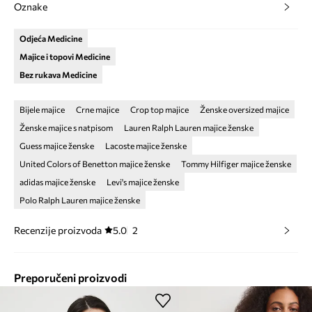
Oznake
Odjeća Medicine
Majice i topovi Medicine
Bez rukava Medicine
Bijele majice
Crne majice
Crop top majice
Ženske oversized majice
Ženske majice s natpisom
Lauren Ralph Lauren majice ženske
Guess majice ženske
Lacoste majice ženske
United Colors of Benetton majice ženske
Tommy Hilfiger majice ženske
adidas majice ženske
Levi's majice ženske
Polo Ralph Lauren majice ženske
Recenzije proizvoda
5.0
2
Preporučeni proizvodi