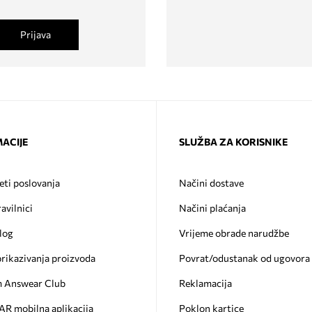
Prijava
ACIJE
SLUŽBA ZA KORISNIKE
eti poslovanja
Načini dostave
ravilnici
Načini plaćanja
log
Vrijeme obrade narudžbe
prikazivanja proizvoda
Povrat/odustanak od ugovora
 Answear Club
Reklamacija
 mobilna aplikacija
Poklon kartice