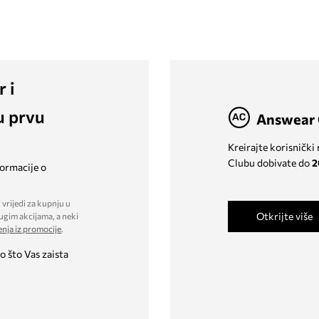
r i
u prvu
Answear 
Kreirajte korisnički
Clubu dobivate do
2
formacije o
 vrijedi za kupnju u
Otkrijte više
ugim akcijama, a neki
enja iz promocije
.
o što Vas zaista