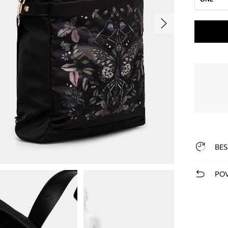
BES
POV