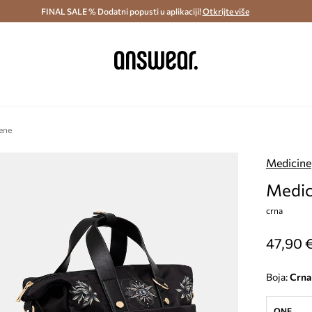
ostava i povrat (od 70€) >
FINAL SALE % Dodatni popusti u aplikaciji!
Dostava u roku 48 sati >
Otkrijte više
Štedite s 
žene
Medicine
Medic
crna
47,90 
Boja:
crna
ONE