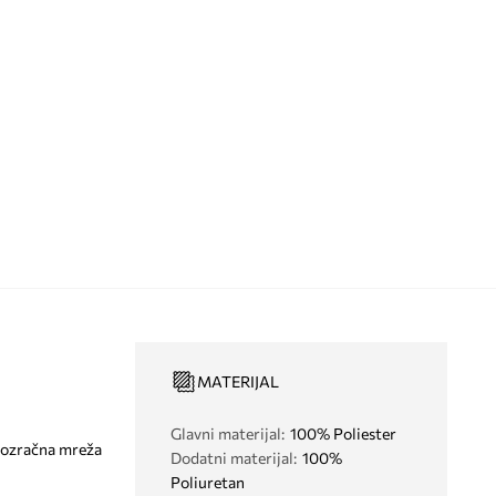
MATERIJAL
Glavni materijal
:
100% Poliester
rozračna mreža
Dodatni materijal
:
100%
Poliuretan