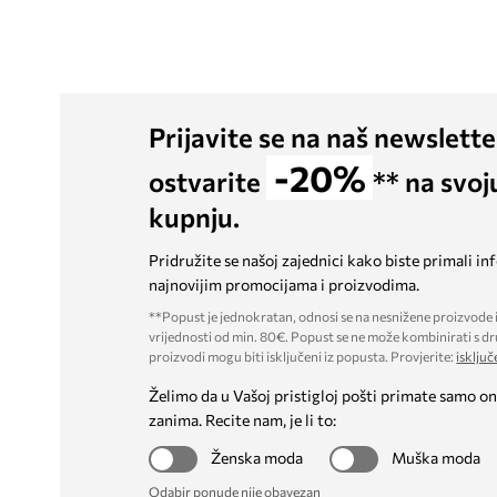
Prijavite se na naš newslette
-20%
ostvarite
** na svoj
kupnju.
Pridružite se našoj zajednici kako biste primali in
najnovijim promocijama i proizvodima.
**Popust je jednokratan, odnosi se na nesnižene proizvode i
vrijednosti od min. 80€. Popust se ne može kombinirati s dr
proizvodi mogu biti isključeni iz popusta. Provjerite:
isključ
Želimo da u Vašoj pristigloj pošti primate samo on
zanima. Recite nam, je li to:
Ženska moda
Muška moda
Odabir ponude nije obavezan