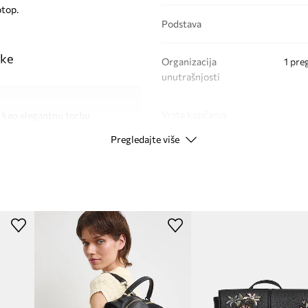
ptop.
Podstava
jke
Organizacija
1 pre
unutrašnjosti
Vrsta kopčanja
i kao elegantnu torbu
Pregledajte više
ta
PODACI O PROIZVODU
ost pri nošenju
enom načinu nošenja
Kod proizvođača
 jedinstven karakter
Boja
 i dva unutarnja džepa
Modna marka
u elektroničkih uređaja