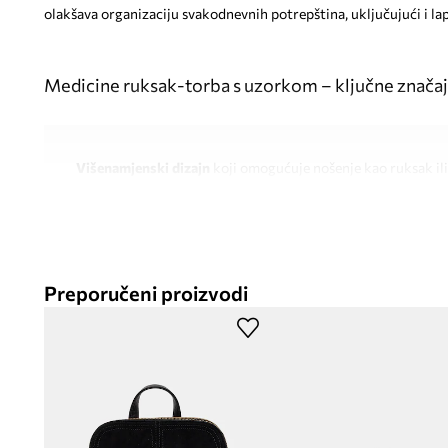
olakšava organizaciju svakodnevnih potrepština, uključujući i la
Medicine ruksak-torba s uzorkom – ključne znača
Višenamjenski dizajn
koji omogućuje nošenje kao ruksak il
Optimalne dimenzije
za udobno nošenje potrebnih predme
Prozračna mrežica na leđima
osigurava prozračnost i udobn
Preporučeni proizvodi
Podesive i odvojive naramenice
omogućuju prilagodbu želj
Ležeran stil sa životinjskim i biljnim uzorkom
, koji dodaje
Promišljena organizacija unutrašnjosti
s glavnim pretincem
Poseban pretinac za laptop
s kopčanjem na čičak, za zaštit