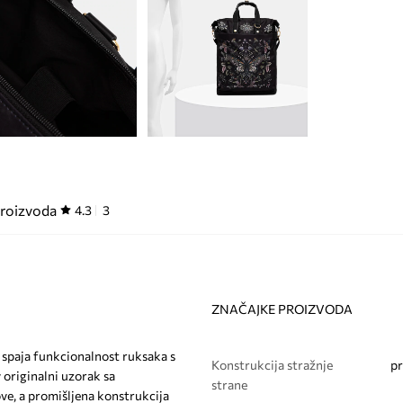
proizvoda
4.3
3
ZNAČAJKE PROIZVODA
 spaja funkcionalnost ruksaka s
Konstrukcija stražnje
p
originalni uzorak sa
strane
ove, a promišljena konstrukcija