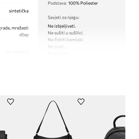
Podstava
:
100% Poliester
sintetička
Savjeti za njegu
:
Ne izbjeljivati.
grada, mrežasti
Ne sušiti u sušilici.
džep
Ne čistiti kemijski.
Ne prati.
na zatvarač
Ne glačati.
DIMENZIJE
Dubina
:
12 cm
RS26-TPD506
Širina
:
30 cm
Visina
:
42 cm
crna
TEHNIČKI PODACI
Medicine