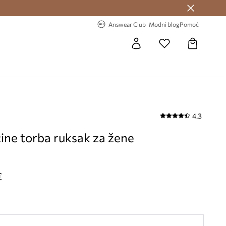
Answear Club >
-20% na prvu narudžbu >
Answear Club
Modni blog
Pomoć
4.3
ine torba ruksak za žene
€