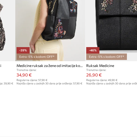
Proizvođač
kapaciteta ruksaka
ID Proizvoda
-39%
-46%
Extra -5% s kodom: OFF*
Extra -5% s kodom: OFF*
i
Medicine ruksak za žene od imitacije kože
Ruksak Medicine
Trenutna cijena:
Trenutna cijena:
34,90 €
26,90 €
Regularna cijena:
57,90 €
Regularna cijena:
49,90 €
ja:
39,90 €
Najniža cijena u zadnjih 30 dana prije sniženja:
57,90 €
Najniža cijena u zadnjih 30 dana prije sniž