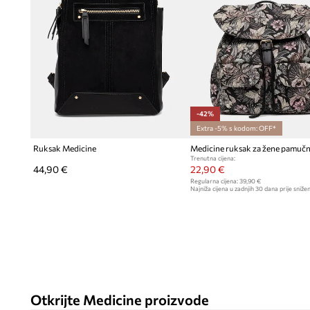
Praktični bočni drukeri
omogućuju fleksibilnu prilagodbu 
-42%
Extra -5% s kodom: OFF*
Ruksak Medicine
Medicine ruksak za žene pamučn
Trenutna cijena:
44,90 €
22,90 €
Regularna cijena:
39,90 €
Najniža cijena u zadnjih 30 dana prije snižen
Otkrijte Medicine proizvode