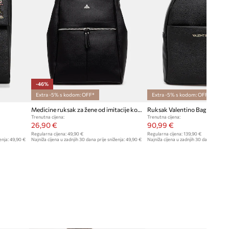
Broj unutarnjih džepova s
patentnim zatvaračem
:
1
Broj unutarnjih džepova
:
2
-46%
Extra -5% s kodom: OFF*
Extra -5% s kodom: OFF*
Medicine ruksak za žene od imitacije kože
Ruksak Valentino Bags DORIS
Trenutna cijena:
Trenutna cijena:
26,90 €
90,99 €
Regularna cijena:
49,90 €
Regularna cijena:
139,90 €
enja:
49,90 €
Najniža cijena u zadnjih 30 dana prije sniženja:
49,90 €
Najniža cijena u zadnjih 30 dana prije sn