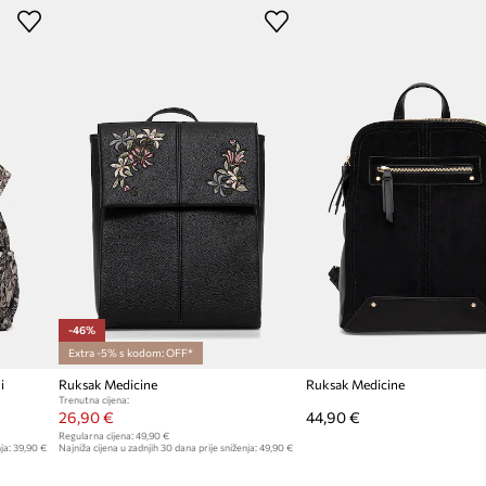
-46%
Extra -5% s kodom: OFF*
i
Ruksak Medicine
Ruksak Medicine
Trenutna cijena:
26,90 €
44,90 €
Regularna cijena:
49,90 €
ja:
39,90 €
Najniža cijena u zadnjih 30 dana prije sniženja:
49,90 €