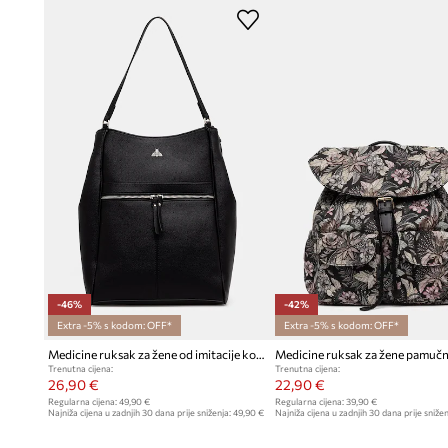
-46%
-42%
Extra -5% s kodom: OFF*
Extra -5% s kodom: OFF*
Medicine ruksak za žene od imitacije kože
Medicine ruksak za žene pamučn
Trenutna cijena:
Trenutna cijena:
26,90 €
22,90 €
Regularna cijena:
49,90 €
Regularna cijena:
39,90 €
Najniža cijena u zadnjih 30 dana prije sniženja:
49,90 €
Najniža cijena u zadnjih 30 dana prije snižen