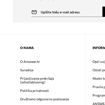
O NAMA
INFORM
O Answear.hr
Opći uvj
Suradnja
Ostali p
Prijavljivanje prekršaja
Modni b
(whistleblowing)
Pravila 
Politika privatnosti
Program
Društveno odgovorno poslovanje
ANSWEAR