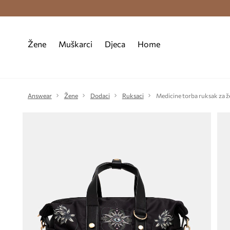
Premium Fashion Benefits >
Besplatna d
Žene
Muškarci
Djeca
Home
Answear
Žene
Dodaci
Ruksaci
Medicine torba ruksak za 