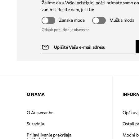
Želimo da u Vašoj pristigloj pošti primate samo on
zanima. Recite nam, je li to:
Ženska moda
Muška moda
Odabir ponude nije obavezan
O NAMA
INFORM
O Answear.hr
Opći uvj
Suradnja
Ostali p
Prijavljivanje prekršaja
Modni b