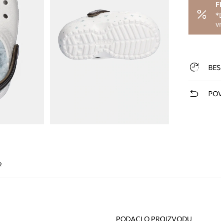
F
*
v
BES
POV
2
PODACI O PROIZVODU