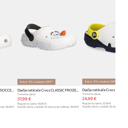
Extra -5% s kodom: OFF*
Extra -5% s kodom: OFF*
Dječje natikače Crocs CLASSIC SOCCER BALL CLOG
Dječje natikače Crocs CLASSIC FROZEN OLAF CLOG
Trenutna cijena:
Trenutna cijena:
24,99 €
37,99 €
Regularna cijena:
37,99 €
Regularna cijena:
59,90 €
Najniža cijena u zadnjih 30 dana prije sn
enja:
36,99 €
Najniža cijena u zadnjih 30 dana prije sniženja:
39,99 €