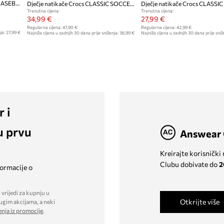
Dječje natikače Crocs CLASSIC BASEBALL CLOG T
Dječje natikače Crocs CLASSIC SOCCER BALL CLOG
Trenutna cijena:
Trenutna cijena:
34,99 €
27,99 €
Regularna cijena:
47,90 €
Regularna cijena:
42,99 €
ja:
27,99 €
Najniža cijena u zadnjih 30 dana prije sniženja:
36,99 €
Najniža cijena u zadnjih 30 dana prije sniž
r i
u prvu
Answear 
Kreirajte korisnički
Clubu dobivate do
2
formacije o
 vrijedi za kupnju u
Otkrijte više
ugim akcijama, a neki
enja iz promocije
.