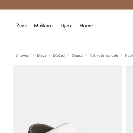
Premium Fashion Benefits >
Besplatna d
Žene
Muškarci
Djeca
Home
Answear
Djeca
Dječaci
Obuća
Natikače i sandale
Nati