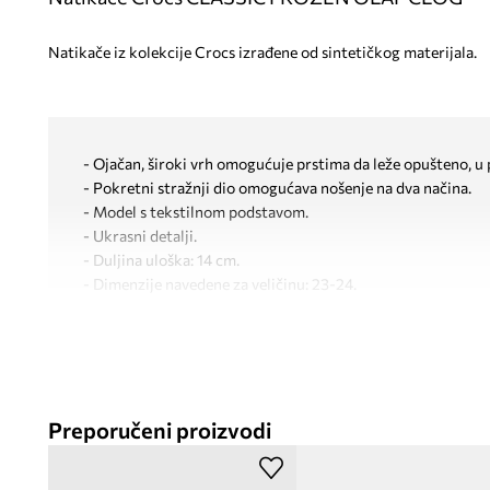
Natikače iz kolekcije Crocs izrađene od sintetičkog materijala.
- Ojačan, široki vrh omogućuje prstima da leže opušteno, u
- Pokretni stražnji dio omogućava nošenje na dva načina.
- Model s tekstilnom podstavom.
- Ukrasni detalji.
- Duljina uloška: 14 cm.
- Dimenzije navedene za veličinu: 23-24.
Preporučeni proizvodi