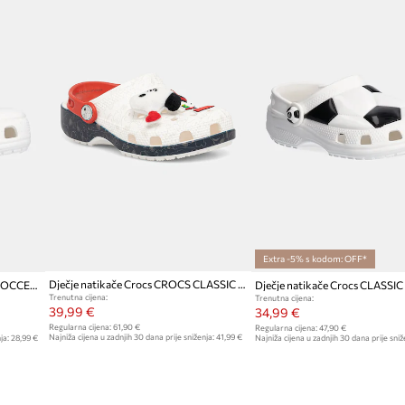
Extra -5% s kodom: OFF*
Dječje natikače Crocs CROCS CLASSIC PEANUTS CLOG
Dječje natikače Crocs CLASSIC SOCCER BALL CLOG
Trenutna cijena:
Trenutna cijena:
39,99 €
34,99 €
Regularna cijena:
61,90 €
Regularna cijena:
47,90 €
Najniža cijena u zadnjih 30 dana prije sniženja:
41,99 €
ja:
28,99 €
Najniža cijena u zadnjih 30 dana prije sniž