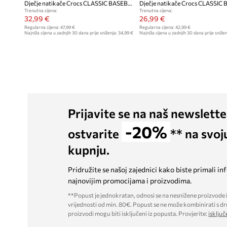
Dječje natikače Crocs CLASSIC BASEBALL CLOG KIDS
Trenutna cijena:
Trenutna cijena:
32,99 €
26,99 €
Regularna cijena:
47,99 €
Regularna cijena:
42,99 €
Najniža cijena u zadnjih 30 dana prije sniženja:
34,99 €
Najniža cijena u zadnjih 30 dana prije snižen
Prijavite se na naš newslette
-20%
ostvarite
** na svoj
kupnju.
Pridružite se našoj zajednici kako biste primali in
najnovijim promocijama i proizvodima.
**Popust je jednokratan, odnosi se na nesnižene proizvode i
vrijednosti od min. 80€. Popust se ne može kombinirati s dr
proizvodi mogu biti isključeni iz popusta. Provjerite:
isključ