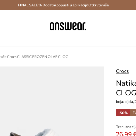
ostava i povrat (od 70€) >
FINAL SALE % Dodatni popusti u aplikaciji!
Dostava u roku 48 sati >
Otkrijte više
Štedite s 
kače Crocs CLASSIC FROZEN OLAF CLOG
Crocs
Natik
CLO
boja: bijela
-50%
E
Trenutna cij
26,99 