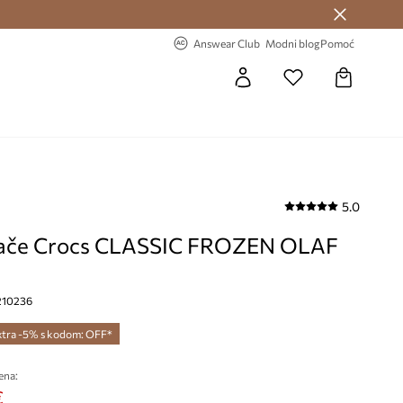
Answear Club >
-20% na prvu narudžbu >
Answear Club
Modni blog
Pomoć
5.0
ače Crocs CLASSIC FROZEN OLAF
G
, 210236
xtra -5% s kodom: OFF*
ena:
€