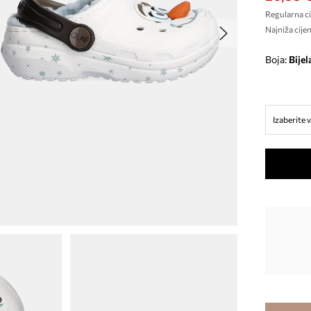
Regularna ci
Najniža cijen
Boja:
bijel
Izaberite v