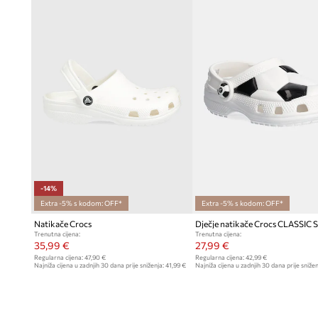
-14%
Extra -5% s kodom: OFF*
Extra -5% s kodom: OFF*
Natikače Crocs
Trenutna cijena:
Trenutna cijena:
35,99 €
27,99 €
Regularna cijena:
47,90 €
Regularna cijena:
42,99 €
Najniža cijena u zadnjih 30 dana prije sniženja:
41,99 €
Najniža cijena u zadnjih 30 dana prije snižen