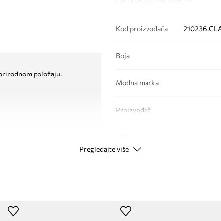
Kod proizvođača
210236.CL
Boja
 prirodnom položaju.
Modna marka
Proizvođač
ID Proizvoda
Pregledajte više