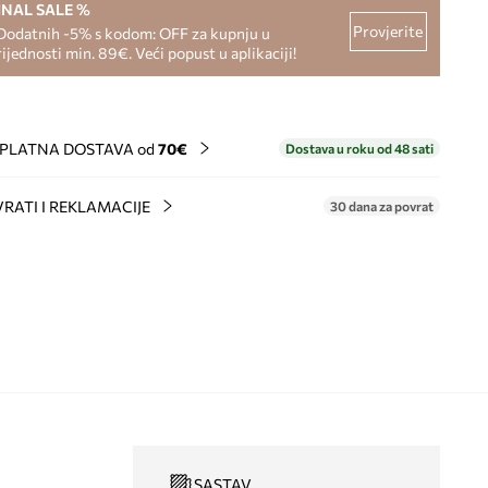
INAL SALE %
Provjerite
Dodatnih -5% s kodom: OFF za kupnju u
rijednosti min. 89€. Veći popust u aplikaciji!
PLATNA DOSTAVA od
70€
Dostava u roku od 48 sati
RATI I REKLAMACIJE
30 dana za povrat
SASTAV