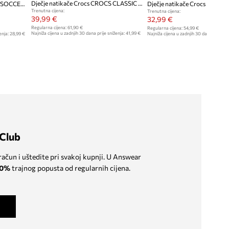
Dječje natikače Crocs CROCS CLASSIC PEANUTS CLOG
Dječje natikače Crocs CLASSIC SOCCER BALL CLOG
Trenutna cijena:
Trenutna cijena:
39,99 €
32,99 €
Regularna cijena:
61,90 €
Regularna cijena:
54,99 €
Najniža cijena u zadnjih 30 dana prije sniženja:
41,99 €
enja:
28,99 €
Najniža cijena u zadnjih 30 dana prije sn
Club
 račun i uštedite pri svakoj kupnji. U Answear
0%
trajnog popusta od regularnih cijena.