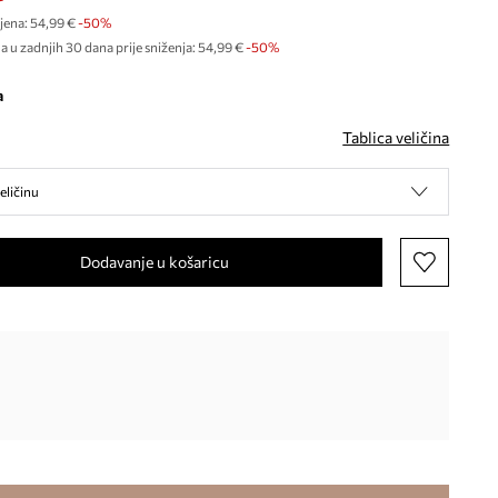
jena:
54,99 €
-50%
a u zadnjih 30 dana prije sniženja:
54,99 €
 -50%
a
Tablica veličina
eličinu
Dodavanje u košaricu