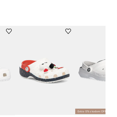
Extra -5% s kodom: OFF*