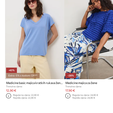
-43%
Extra -5% s kodom: OFF*
-28%
Medicine basic majica kratkih rukava ženska modalna
Medicine majica za žene
Trenutna cijena:
Trenutna cijena:
12,90 €
17,90 €
Regularna cijena:
22,90 €
Regularna cijena:
24,90 €
Najniža cijena:
22,90 €
Najniža cijena:
24,90 €