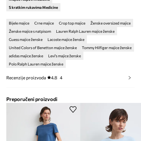
S kratkim rukavima Medicine
Bijele majice
Crne majice
Crop top majice
Ženske oversized majice
Ženske majice s natpisom
Lauren Ralph Lauren majice ženske
Guess majice ženske
Lacoste majice ženske
United Colors of Benetton majice ženske
Tommy Hilfiger majice ženske
adidas majice ženske
Levi's majice ženske
Polo Ralph Lauren majice ženske
Recenzije proizvoda
4.8
4
Preporučeni proizvodi