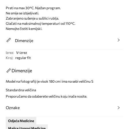
Prati na max 30°C. Nježan program.
Ne smije se izbjeljivati.
Zabranjeno sušenje u sušilici rublja.
Glačati na maksimalnoj temperaturi od 110°C.
Nemojte čistiti kemijski.
Dimenzije
Izrez
:
V-izrez
Kroj
:
regular fit
Dimenzije
Model na fotografiji je visok 180 cm i ima na sebi veličinu S
Standardna veličina
Preporučamo da odaberete veličinu koju inače nosite.
Oznake
Odjeća Medicine
Majice i topovi Medicine