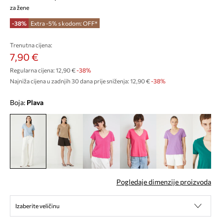
za žene
-38%
Extra -5% s kodom: OFF*
Trenutna cijena:
7,90 €
Regularna cijena:
12,90 €
-38%
Najniža cijena u zadnjih 30 dana prije sniženja:
12,90 €
 -38%
Boja:
plava
Pogledaje dimenzije proizvoda
Izaberite veličinu