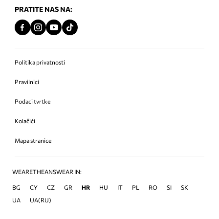
PRATITE NAS NA:
Politika privatnosti
Pravilnici
Podaci tvrtke
Kolačići
Mapa stranice
WEARETHEANSWEAR IN:
BG
CY
CZ
GR
HR
HU
IT
PL
RO
SI
SK
UA
UA(RU)