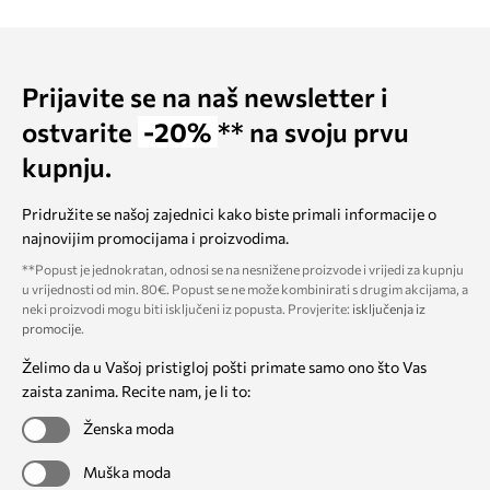
Prijavite se na naš newsletter i
ostvarite
-20%
** na svoju prvu
kupnju.
Pridružite se našoj zajednici kako biste primali informacije o
najnovijim promocijama i proizvodima.
**Popust je jednokratan, odnosi se na nesnižene proizvode i vrijedi za kupnju
u vrijednosti od min. 80€. Popust se ne može kombinirati s drugim akcijama, a
neki proizvodi mogu biti isključeni iz popusta. Provjerite:
isključenja iz
promocije
.
Želimo da u Vašoj pristigloj pošti primate samo ono što Vas
zaista zanima. Recite nam, je li to:
Ženska moda
Muška moda