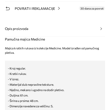
POVRATI I REKLAMACIJE
30 dana za povrat
Opis proizvoda
Pamučna majica Medicine
Majica kratkih rukava iz kolekcije Medicine. Model izrađen od pamučnog
pletiva.
- Kroj regular.
- Kratki rukav.
- V izrez.
- Materijal slub nepravilne teksture.
- Nježno, mekano i ugodno na dodir pletivo.
- Duljina: 61 cm.
- Širina u prsima: 48 cm.
- Dimenzije navedene za veličinu: S.