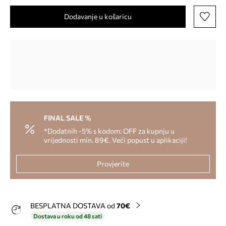
Dodavanje u košaricu
FINAL SALE %
*Dodatnih -5% s kodom: OFF za kupnju u
vrijednosti min. 89€. Veći popust u aplikaciji!
Provjerite
BESPLATNA DOSTAVA od
70€
Dostava u roku od 48 sati