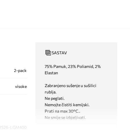
SASTAV
75% Pamuk, 23% Poliamid, 2%
2-pack
Elastan
Zabranjeno sušenje u sušilici
visoke
rublja.
Ne peglati.
Nemojte čistiti kemijski.
Prati na max 30°C..
Ne smije se izbjeljivati.
RS26-LGM400