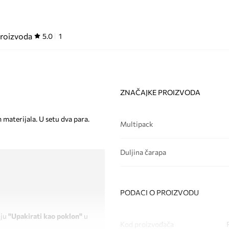
proizvoda
5.0
1
ZNAČAJKE PROIZVODA
materijala. U setu dva para.
Multipack
Duljina čarapa
PODACI O PROIZVODU
iju
"Upakirati kao poklon"
u
Kod proizvođača