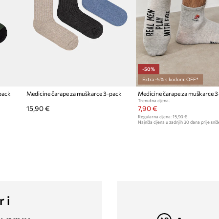
-50%
Extra -5% s kodom: OFF*
pack
Medicine čarape za muškarce 3-pack
Medicine čarape za muškarce 3
Trenutna cijena:
15,90 €
7,90 €
Regularna cijena:
15,90 €
Najniža cijena u zadnjih 30 dana prije sniž
r i