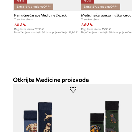
-38%
-50%
Extra -5% s kodom: OFF*
Extra -5% s kodom: OFF*
Pamučne čarape Medicine 2-pack
Trenutna cijena:
Trenutna cijena:
7,90 €
7,90 €
Regularna cijena:
12,90 €
Regularna cijena:
15,90 €
Najniža cijena u zadnjih 30 dana prije sniženja:
12,90 €
Najniža cijena u zadnjih 30 dana prije snižen
Otkrijte Medicine proizvode