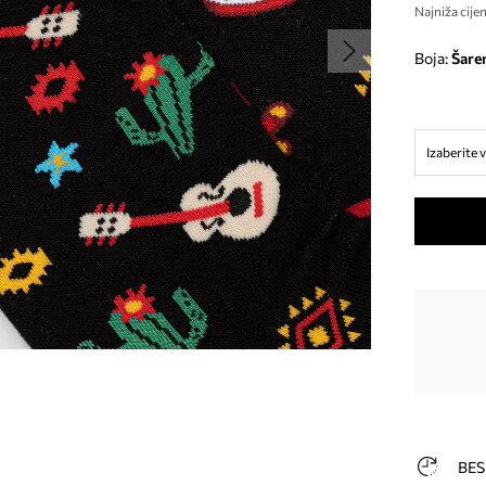
Najniža cijen
Boja:
šare
Izaberite v
BES