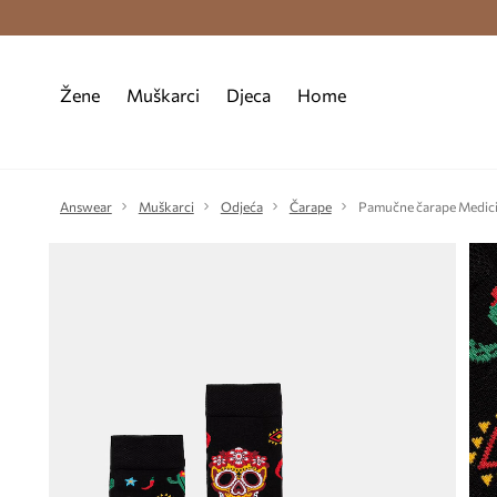
Premium Fashion Benefits >
Besplatna d
Žene
Muškarci
Djeca
Home
Answear
Muškarci
Odjeća
Čarape
Pamučne čarape Medic