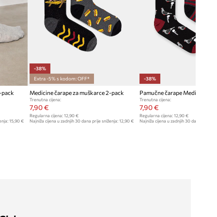
-38%
Extra -5% s kodom: OFF*
-38%
-pack
Medicine čarape za muškarce 2-pack
Pamučne čarape Medicine 2-
Trenutna cijena:
Trenutna cijena:
7,90 €
7,90 €
Regularna cijena:
12,90 €
Regularna cijena:
12,90 €
enja:
15,90 €
Najniža cijena u zadnjih 30 dana prije sniženja:
12,90 €
Najniža cijena u zadnjih 30 dana prije sn