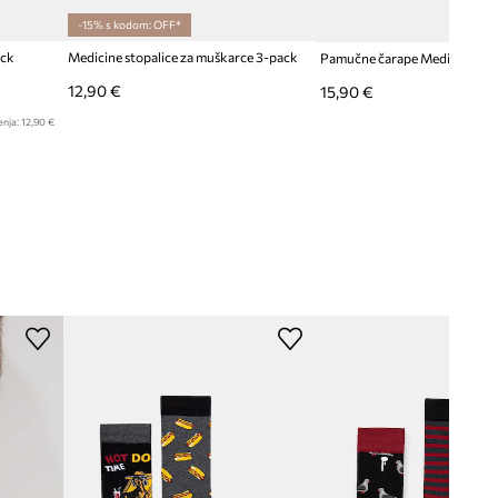
-15% s kodom: OFF*
ack
Medicine stopalice za muškarce 3-pack
Pamučne čarape Medicine 2-
12,90 €
15,90 €
enja:
12,90 €