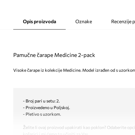
Opis proizvoda
Oznake
Recenzije 
Pamučne čarape Medicine 2-pack
Visoke čarape iz kolekcije Medicine. Model izrađen od s uzorkom 
- Broj pari u setu: 2.
- Proizvedeno u Poljskoj.
- Pletivo s uzorkom.
Želite li ovaj proizvod upakirati kao poklon? Odaberite opc
košarici i mi ćemo to učiniti za Vas.