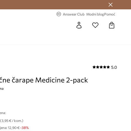
Answear Club >
-20% na prvu narudžbu >
Answear Club
Modni blog
Pomoć
5.0
ne čarape Medicine 2-pack
jna
ena:
(3,95 € / kom.)
jena:
12,90 €
-38%