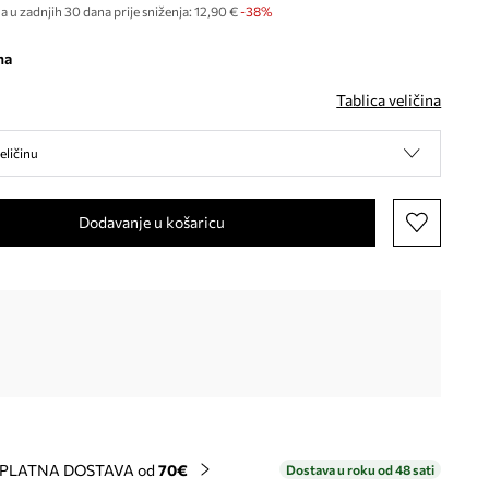
a u zadnjih 30 dana prije sniženja:
12,90 €
 -38%
na
Tablica veličina
eličinu
Dodavanje u košaricu
PLATNA DOSTAVA od
70€
Dostava u roku od 48 sati