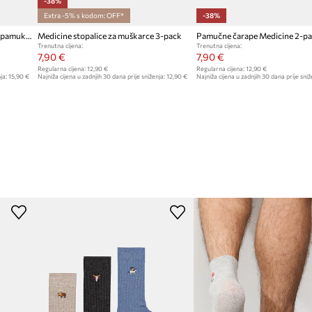
-38%
Extra -5% s kodom: OFF*
-38%
Medicine čarape za muškarce od pamuka 3-pack
Medicine stopalice za muškarce 3-pack
Pamučne čarape Medicine 2-p
Trenutna cijena:
Trenutna cijena:
7,90 €
7,90 €
Regularna cijena:
12,90 €
Regularna cijena:
12,90 €
ja:
15,90 €
Najniža cijena u zadnjih 30 dana prije sniženja:
12,90 €
Najniža cijena u zadnjih 30 dana prije sniž