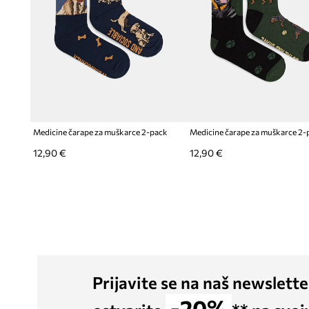
Medicine čarape za muškarce 2-pack
Medicine čarape za muškarce 2-
12,90 €
12,90 €
Prijavite se na naš newslette
-20%