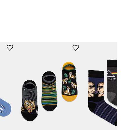
šarena
Medicine