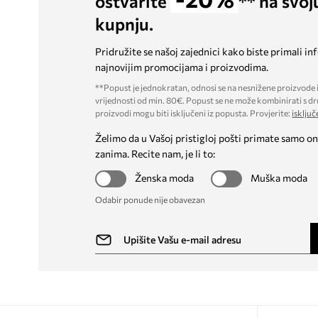
ostvarite
** na svoj
kupnju.
Pridružite se našoj zajednici kako biste primali in
najnovijim promocijama i proizvodima.
**Popust je jednokratan, odnosi se na nesnižene proizvode i
vrijednosti od min. 80€. Popust se ne može kombinirati s dr
proizvodi mogu biti isključeni iz popusta. Provjerite:
isključ
Želimo da u Vašoj pristigloj pošti primate samo on
zanima. Recite nam, je li to:
Ženska moda
Muška moda
Odabir ponude nije obavezan