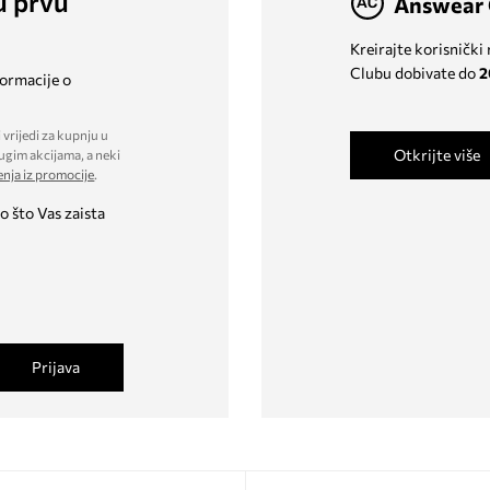
u prvu
Answear 
Kreirajte korisnički
Clubu dobivate do
2
formacije o
 vrijedi za kupnju u
Otkrijte više
ugim akcijama, a neki
enja iz promocije
.
o što Vas zaista
Prijava