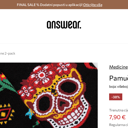
ostava i povrat (od 70€) >
FINAL SALE % Dodatni popusti u aplikaciji!
Dostava u roku 48 sati >
Otkrijte više
Štedite s 
ine 2-pack
Medicine
Pamuč
boja: višebo
-38%
Trenutna cij
7,90 €
Regularna ci