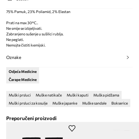
75% Pamuk, 23% Poliamid, 2% Elastan
Prati na max 30°C..
Ne smije se izbjeljivati.
Zabranjeno sušenje u sušilici rublja.
Ne peglati.
Nemojte čistiti kemijski.
Oznake
Odjeća Medicine
Čarape Medicine
Muški prsluci
Muške natikače
Muški kaputi
Muška pidžama
Muški prsluci za kosulje
Muške japanke
Muške sandale
Bokserice
Preporučeni proizvodi