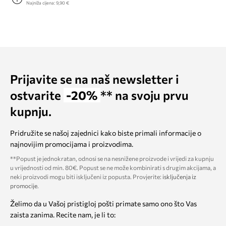
Najniža cijena:
9,90 €
Prijavite se na naš newsletter i
ostvarite
-20%
** na svoju prvu
kupnju.
Pridružite se našoj zajednici kako biste primali informacije o
najnovijim promocijama i proizvodima.
**Popust je jednokratan, odnosi se na nesnižene proizvode i vrijedi za kupnju
u vrijednosti od min. 80€. Popust se ne može kombinirati s drugim akcijama, a
neki proizvodi mogu biti isključeni iz popusta. Provjerite:
isključenja iz
promocije
.
Želimo da u Vašoj pristigloj pošti primate samo ono što Vas
zaista zanima. Recite nam, je li to: