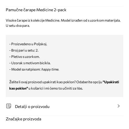
Pamučne čarape Medicine 2-pack
Visoke čarape iz kolekcije Medicine. Model izrađen od s uzorkom materijala.
U setu dva para.
- Proizvedeno u Poljskoj.
- Broj pari u setu: 2.
- Pletivo s uzorkom.
- Uzorak s motivom bicikla.
- Model sa natpisom:
happy time.
Želite li ovaj proizvod upakirati kao poklon? Odaberite opciju
"Upakirati
kao poklon"
u košarici i mi ćemo to učiniti za Vas.
Detalji o proizvodu
Značajke proizvoda