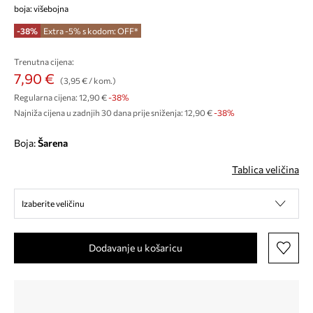
boja: višebojna
-38%
Extra -5% s kodom: OFF*
Trenutna cijena:
7,90 €
(3,95 € / kom.)
Regularna cijena:
12,90 €
-38%
Najniža cijena u zadnjih 30 dana prije sniženja:
12,90 €
 -38%
Boja:
šarena
Tablica veličina
Izaberite veličinu
Dodavanje u košaricu