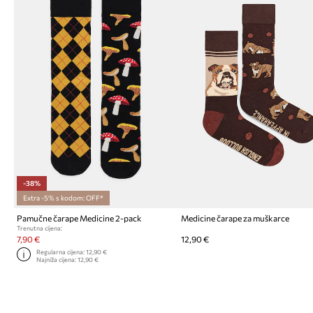
-38%
Extra -5% s kodom: OFF*
Pamučne čarape Medicine 2-pack
Medicine čarape za muškarce
Trenutna cijena:
7,90 €
12,90 €
Regularna cijena:
12,90 €
Najniža cijena:
12,90 €