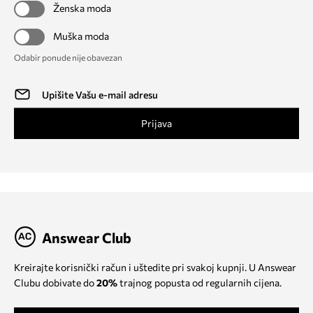
Ženska moda
Muška moda
Odabir ponude nije obavezan
Prijava
Answear Club
Kreirajte korisnički račun i uštedite pri svakoj kupnji. U Answear
Clubu dobivate do
20%
trajnog popusta od regularnih cijena.