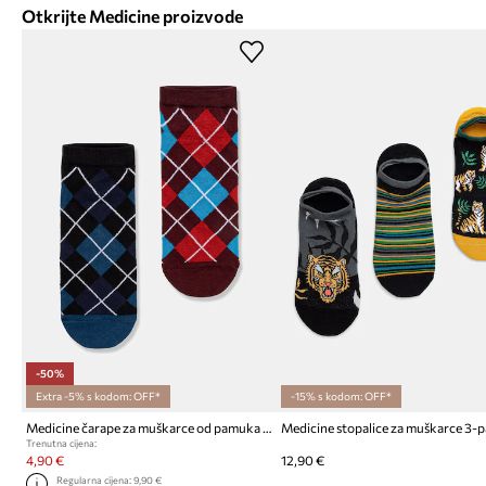
Otkrijte Medicine proizvode
-50%
Extra -5% s kodom: OFF*
-15% s kodom: OFF*
Medicine čarape za muškarce od pamuka 2-pack
Medicine stopalice za muškarce 3-
Trenutna cijena:
4,90 €
12,90 €
Regularna cijena:
9,90 €