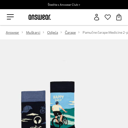
Štedite s Answear Club >
Answear
Muškarci
Odjeća
Čarape
Pamučne čarape Medicine 2-