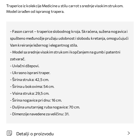
Traperice iz kolekcije Medicine u stilu carrot s srednje visokim strukom.
Model izrađen od ispranog trapera.
- Fason carrot – traperice slobodnog kroja. Skraćena, sužena nogavica i
spušteno međunožje pružaju udobnost i slobodu kretanja, omogućujući
Vam kreiranje ležernog i elegantnog stila.
- Model sa srednje visokim strukom i kopčanjem na gumb i patentni
zatvarač.
- Uvlačni džepovi.
- Ukrasno isprani traper.
- Širina struka: 42,5 cm.
- Širina u bokovima: 54 cm.
- Visina struka: 29,5 cm.
- Širina nogavice pri dnu: 16 cm.
- Duljina unutarnjeg ruba nogavice: 70 cm.
- Dimenzije navedene za veličinu: 31.
Detalji o proizvodu