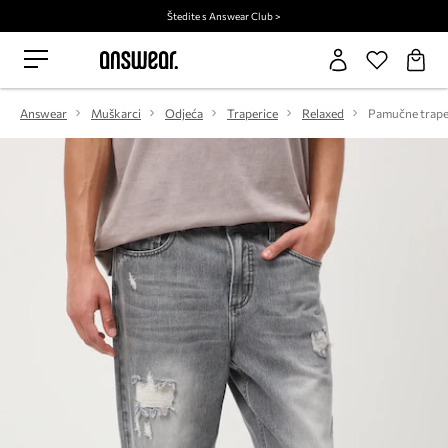
Štedite s Answear Club >
Answear
Muškarci
Odjeća
Traperice
Relaxed
Pamučne trape