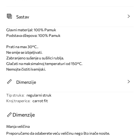
Sastav
Glavni materijal: 100% Pamuk
Podstava džepova: 100% Pamuk
Prati na max 30°C..
Ne smije se izbjeljivati.
Zabranjeno sušenje u sušilici rublja.
Glačati na maksimalnoj temperaturi od 150°C.
Nemojte čistiti kemijski.
Dimenzije
Tip struka
:
regularni struk
Kroj traperica
:
carrot fit
Dimenzije
Manja veličina
Preporučamo da odaberete veću veličinu nego što inače nosite.