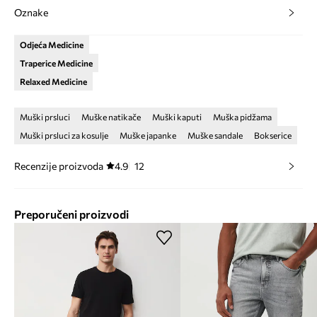
Oznake
Odjeća Medicine
Traperice Medicine
Relaxed Medicine
Muški prsluci
Muške natikače
Muški kaputi
Muška pidžama
Muški prsluci za kosulje
Muške japanke
Muške sandale
Bokserice
Recenzije proizvoda
4.9
12
Preporučeni proizvodi