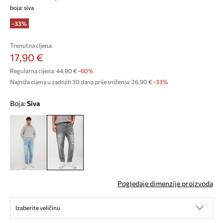
boja: siva
-33%
Trenutna cijena:
17,90 €
Regularna cijena:
44,90 €
-60%
Najniža cijena u zadnjih 30 dana prije sniženja:
26,90 €
 -33%
Boja:
siva
Pogledaje dimenzije proizvoda
Izaberite veličinu