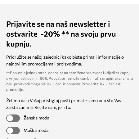
Prijavite se na naš newsletter i
ostvarite
-20%
** na svoju prvu
kupnju.
Pridružite se našoj zajednici kako biste primali informacije o
najnovijim promocijama i proizvodima.
**Popust je jednokratan, odnosi se na nesnižene proizvode i vrijedi za kupnju
u vrijednosti od min. 80€. Popust se ne može kombinirati s drugim akcijama, a
neki proizvodi mogu biti isključeni iz popusta. Provjerite:
isključenja iz
promocije
.
Želimo da u Vašoj pristigloj pošti primate samo ono što Vas
zaista zanima. Recite nam, je li to:
Ženska moda
Muška moda