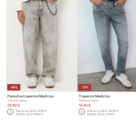
-46%
-13%
Pamučne traperice Medicine
Traperice Medicine
Trenutna cijena:
Trenutna cijena:
26,90 €
19,90 €
Regularna cijena:
49,90 €
Regularna cijena:
49,90 €
Najniža cijena:
49,90 €
Najniža cijena:
22,90 €