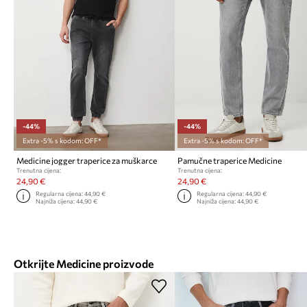
-44%
-44%
Extra -5% s kodom: OFF*
Extra -5% s kodom: OFF*
Medicine jogger traperice za muškarce
Pamučne traperice Medicine
Trenutna cijena:
Trenutna cijena:
24,90 €
24,90 €
Regularna cijena:
44,90 €
Regularna cijena:
44,90 €
Najniža cijena:
44,90 €
Najniža cijena:
44,90 €
Otkrijte Medicine proizvode