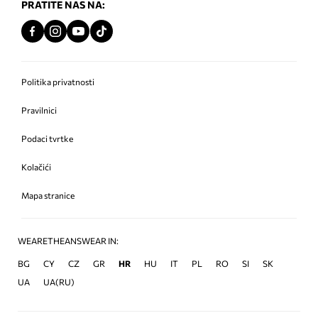
PRATITE NAS NA:
Politika privatnosti
Pravilnici
Podaci tvrtke
Kolačići
Mapa stranice
WEARETHEANSWEAR IN:
BG
CY
CZ
GR
HR
HU
IT
PL
RO
SI
SK
UA
UA(RU)