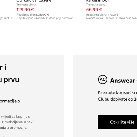
OUI kardigan za žene
Kardigan OUI
Trenutna cijena:
Trenutna cijena:
129,90 €
66,99 €
Regularna cijena:
219,90 €
Regularna cijena:
119,90 €
ja:
74,99 €
Najniža cijena u zadnjih 30 dana prije sniženja:
Najniža cijena u zadnjih 30 dana prije sniž
149,90 €
r i
u prvu
Answear 
Kreirajte korisnički
Clubu dobivate do
2
formacije o
 vrijedi za kupnju u
Otkrijte više
ugim akcijama, a neki
enja iz promocije
.