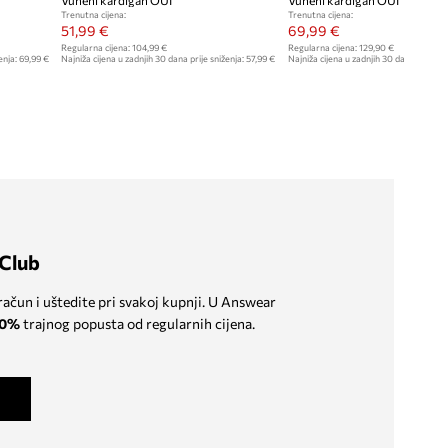
Vuneni kardigan OUI
Vuneni kardigan OUI
Trenutna cijena:
Trenutna cijena:
51,99 €
69,99 €
Regularna cijena:
104,99 €
Regularna cijena:
129,90 €
enja:
69,99 €
Najniža cijena u zadnjih 30 dana prije sniženja:
57,99 €
Najniža cijena u zadnjih 30 dana prije sn
Club
 račun i uštedite pri svakoj kupnji. U Answear
0%
trajnog popusta od regularnih cijena.