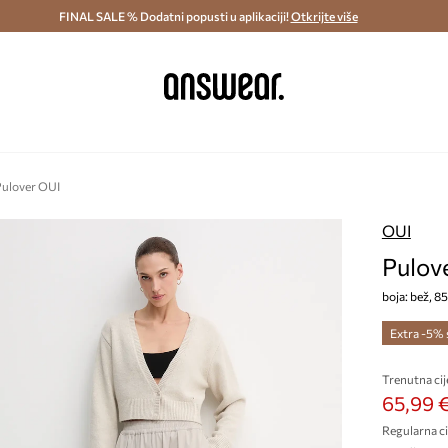
ostava i povrat (od 70€) >
FINAL SALE % Dodatni popusti u aplikaciji!
Dostava u roku 48 sati >
Otkrijte više
Štedite s 
ulover OUI
OUI
Pulov
boja: bež, 8
Extra -5%
Trenutna cij
65,99 
Regularna ci