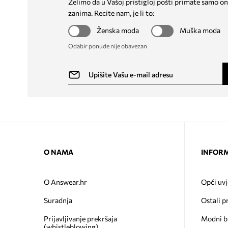
Želimo da u Vašoj pristigloj pošti primate samo on
zanima. Recite nam, je li to:
Ženska moda
Muška moda
Odabir ponude nije obavezan
O NAMA
INFORM
O Answear.hr
Opći uvj
Suradnja
Ostali p
Prijavljivanje prekršaja
Modni b
(whistleblowing)