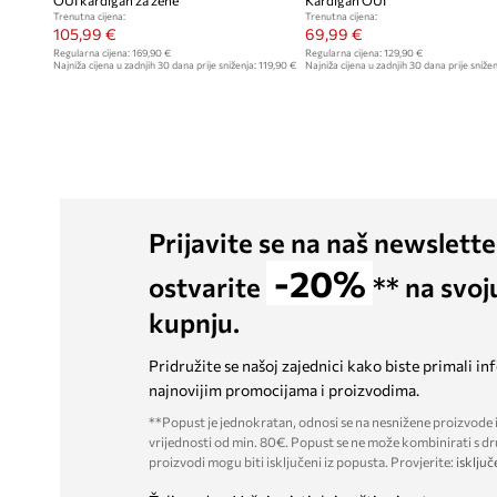
OUI kardigan za žene
Kardigan OUI
Trenutna cijena:
Trenutna cijena:
105,99 €
69,99 €
Regularna cijena:
169,90 €
Regularna cijena:
129,90 €
Najniža cijena u zadnjih 30 dana prije sniženja:
119,90 €
Najniža cijena u zadnjih 30 dana prije snižen
Prijavite se na naš newslette
-20%
ostvarite
** na svoj
kupnju.
Pridružite se našoj zajednici kako biste primali in
najnovijim promocijama i proizvodima.
**Popust je jednokratan, odnosi se na nesnižene proizvode i
vrijednosti od min. 80€. Popust se ne može kombinirati s dr
proizvodi mogu biti isključeni iz popusta. Provjerite:
isključ