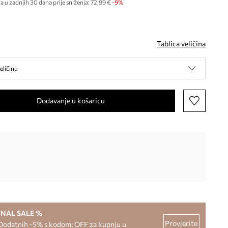
a u zadnjih 30 dana prije sniženja:
72,99 €
 -9%
Tablica veličina
eličinu
Dodavanje u košaricu
INAL SALE %
Provjerite
Dodatnih -5% s kodom: OFF za kupnju u