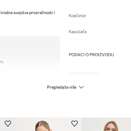
irodna svojstva prozračnosti i
Kopčanje
Kapuljača
PODACI O PROIZVODU
om.
Kod proizvođača
Pregledajte više
Boja
Modna marka
ID Proizvoda