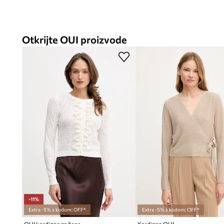
Otkrijte OUI proizvode
-11%
Extra -5% s kodom: OFF*
Extra -5% s kodom: OFF*