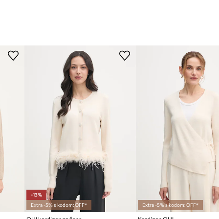
-13%
Extra -5% s kodom: OFF*
Extra -5% s kodom: OFF*