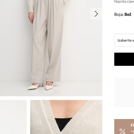
Najniža cijen
Boja:
bež
Izaberite v
F
*