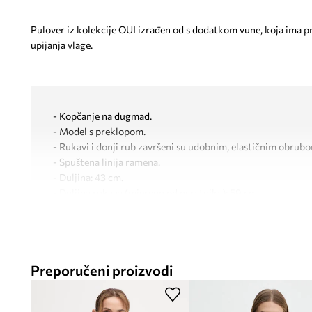
Pulover iz kolekcije OUI izrađen od s dodatkom vune, koja ima pr
upijanja vlage.
- Kopčanje na dugmad.
- Model s preklopom.
- Rukavi i donji rub završeni su udobnim, elastičnim obrub
- Spuštena linija ramena.
- Duljina: 43 cm.
- Duljina rukava (mjereno od ovratnika): 59 cm.
- Širina ispod pazuha: 42 cm.
- Dimenzije navedene za veličinu: 36.
Preporučeni proizvodi