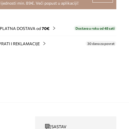
rijednosti min. 89€. Veći popust u aplikaciji!
PLATNA DOSTAVA od
70€
Dostava u roku od 48 sati
RATI I REKLAMACIJE
30 dana za povrat
SASTAV