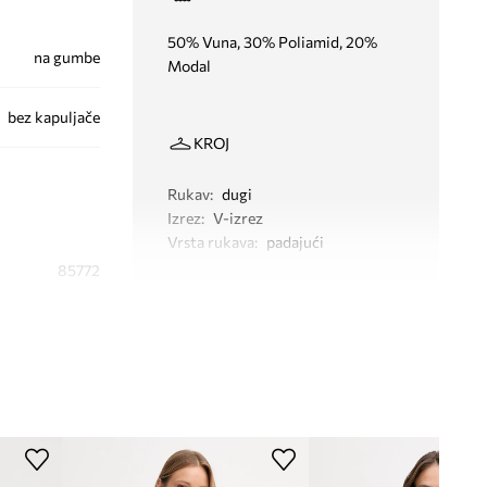
50% Vuna, 30% Poliamid, 20%
na gumbe
Modal
bez kapuljače
KROJ
Rukav
:
dugi
Izrez
:
V-izrez
Vrsta rukava
:
padajući
85772
DIMENZIJE
bež
Model na fotografiji je visok 175
OUI
cm i ima na sebi veličinu 36
Standardna veličina
Preporučamo da odaberete veličinu koju
inače nosite.