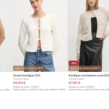
-10%
Extra -5% s kodom: OFF*
Extra -5% s kodom: OFF*
Vuneni kardigan OUI
Kardigan s primjesom vune OUI
Trenutna cijena:
Trenutna cijena:
69,99 €
67,99 €
Regularna cijena:
129,90 €
Regularna cijena:
139,90 €
Najniža cijena u zadnjih 30 dana prije sniženja:
74,99 €
Najniža cijena u zadnjih 30 dana prije sniž
ja:
37,99 €