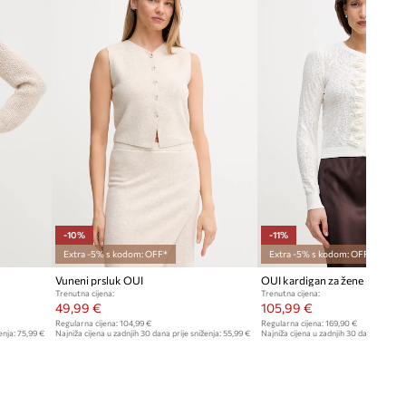
Tablica veličina
-10%
-11%
Extra -5% s kodom: OFF*
Extra -5% s kodom: OFF*
Vuneni prsluk OUI
OUI kardigan za žene
Trenutna cijena:
Trenutna cijena:
49,99 €
105,99 €
Regularna cijena:
104,99 €
Regularna cijena:
169,90 €
enja:
75,99 €
Najniža cijena u zadnjih 30 dana prije sniženja:
55,99 €
Najniža cijena u zadnjih 30 dana prije sn