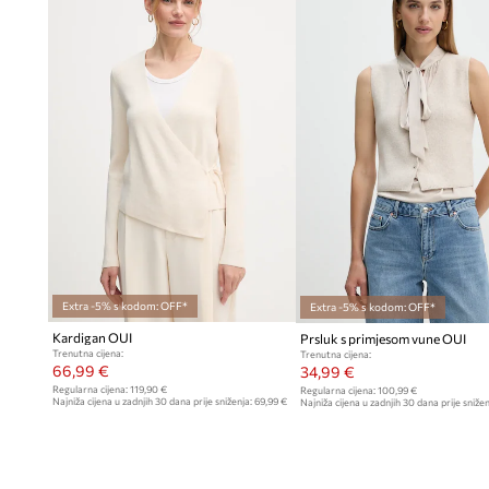
Extra -5% s kodom: OFF*
Extra -5% s kodom: OFF*
Kardigan OUI
Prsluk s primjesom vune OUI
Trenutna cijena:
Trenutna cijena:
66,99 €
34,99 €
Regularna cijena:
119,90 €
Regularna cijena:
100,99 €
Najniža cijena u zadnjih 30 dana prije sniženja:
69,99 €
Najniža cijena u zadnjih 30 dana prije snižen