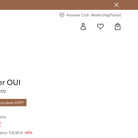
Answear Club >
-20% na prvu narudžbu >
Answear Club
Modni blog
Pomoć
er OUI
5772
 s kodom: OFF*
ena:
€
jena:
129,90 €
-49%