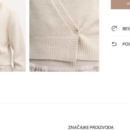
v
BES
POV
ZNAČAJKE PROIZVODA