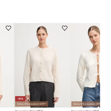
-10%
Extra -5% s kodom: OFF*
Extra -5% s kodom: OFF*