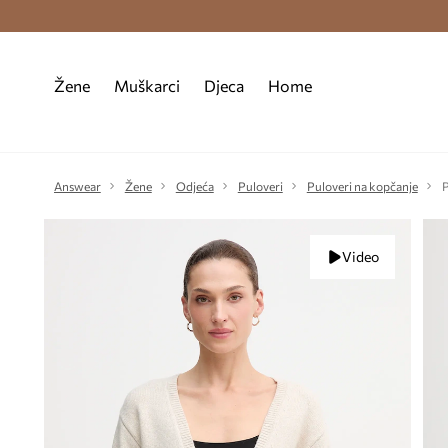
Premium Fashion Benefits >
Besplatna d
Žene
Muškarci
Djeca
Home
Answear
Žene
Odjeća
Puloveri
Puloveri na kopčanje
P
Video