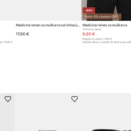
-44%
Extra -5% s kodom: OFF*
Medicine remen za muškarce od imitacije kože
Medicine remen za muškarce
Trenutna cijena:
17,90 €
9,90 €
Regularna cijena:
17,90 €
ja:
15,90 €
Najniža cijena u zadnjih 30 dana prije sniž