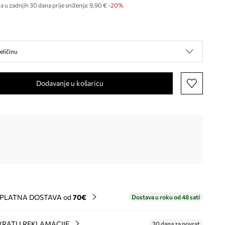
a u zadnjih 30 dana prije sniženja:
9,90 €
 -20%
eličinu
Dodavanje u košaricu
PLATNA DOSTAVA od
70€
Dostava u roku od 48 sati
RATI I REKLAMACIJE
30 dana za povrat