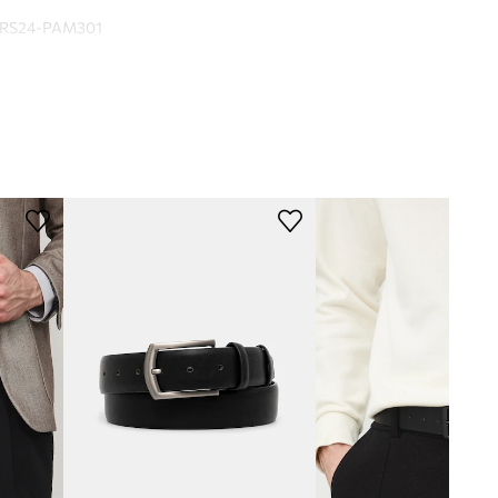
RS24-PAM301
crna
Medicine