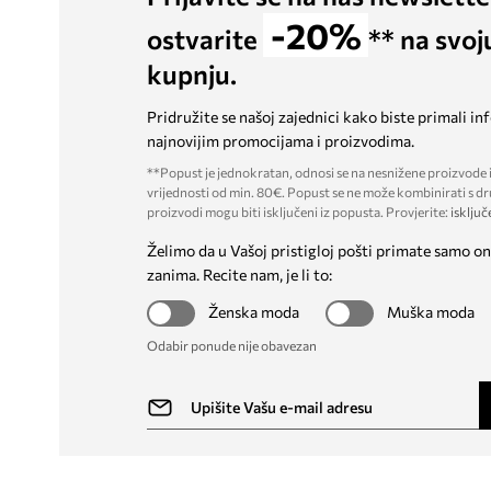
-20%
ostvarite
** na svoj
kupnju.
Pridružite se našoj zajednici kako biste primali in
najnovijim promocijama i proizvodima.
**Popust je jednokratan, odnosi se na nesnižene proizvode i
vrijednosti od min. 80€. Popust se ne može kombinirati s dr
proizvodi mogu biti isključeni iz popusta. Provjerite:
isključ
Želimo da u Vašoj pristigloj pošti primate samo on
zanima. Recite nam, je li to:
Ženska moda
Muška moda
Odabir ponude nije obavezan