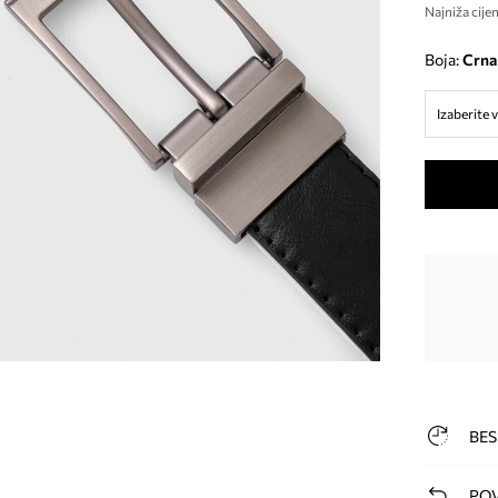
Najniža cijen
Boja:
crna
Izaberite v
BES
POV