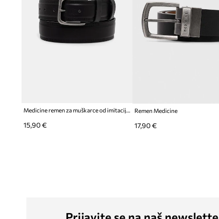
Medicine remen za muškarce od imitacije kože
Remen Medicine
15,90 €
17,90 €
Prijavite se na naš newslette