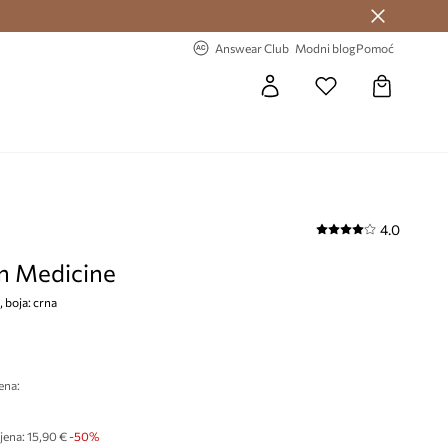
Answear Club >
-20% na prvu narudžbu >
Answear Club
Modni blog
Pomoć
4.0
 Medicine
 boja: crna
ena:
jena:
15,90 €
-50%