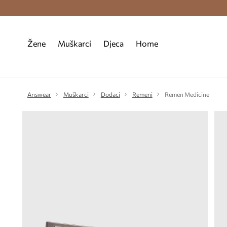
Premium Fashion Benefits >
Besplatna d
Žene
Muškarci
Djeca
Home
Answear
Muškarci
Dodaci
Remeni
Remen Medicine