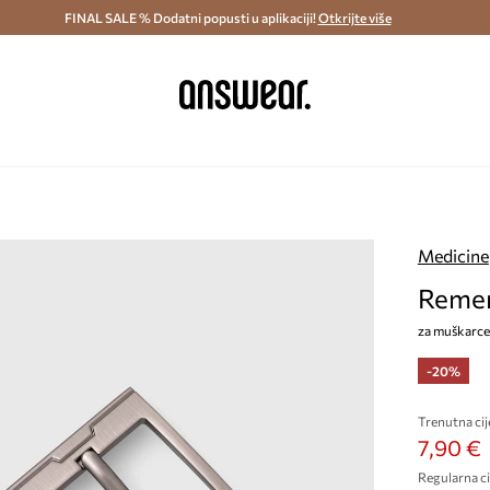
ostava i povrat (od 70€) >
FINAL SALE % Dodatni popusti u aplikaciji!
Dostava u roku 48 sati >
Otkrijte više
Štedite s 
Medicine
Remen
za muškarce,
-20%
Trenutna cij
7,90 €
Regularna ci