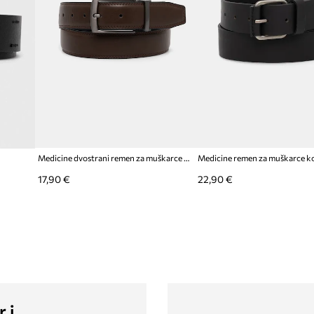
Medicine dvostrani remen za muškarce od imitacije kože
Medicine remen za muškarce k
17,90 €
22,90 €
r i