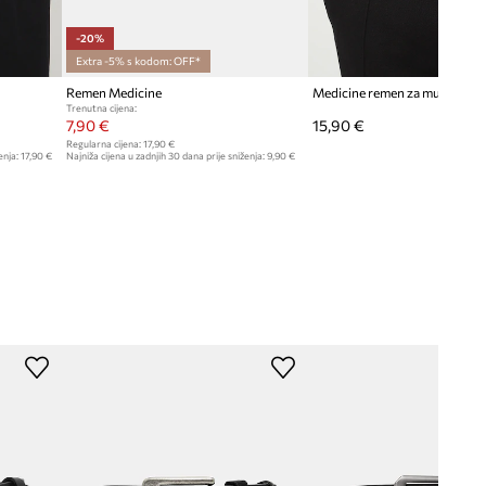
-20%
Extra -5% s kodom: OFF*
Remen Medicine
Trenutna cijena:
7,90 €
15,90 €
Regularna cijena:
17,90 €
enja:
17,90 €
Najniža cijena u zadnjih 30 dana prije sniženja:
9,90 €