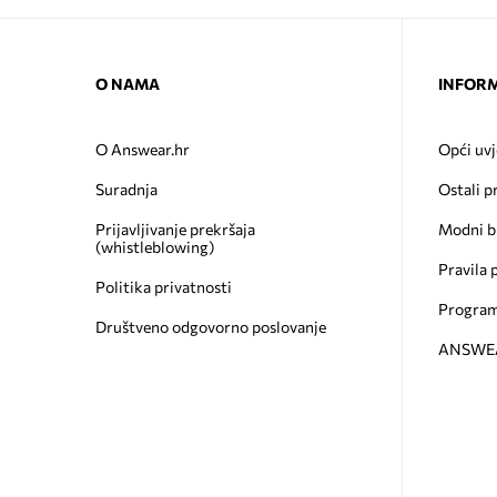
O NAMA
INFORM
O Answear.hr
Opći uvj
Suradnja
Ostali p
Prijavljivanje prekršaja
Modni b
(whistleblowing)
Pravila 
Politika privatnosti
Program
Društveno odgovorno poslovanje
ANSWEAR