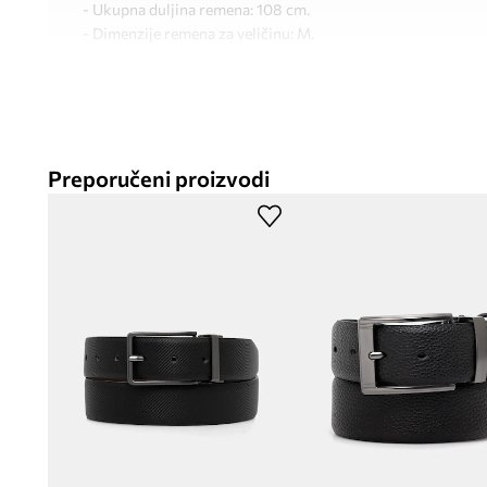
- Ukupna duljina remena: 108 cm.
- Dimenzije remena za veličinu: M.
Preporučeni proizvodi