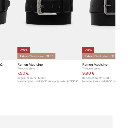
-20%
-37%
Extra -5% s kodom: OFF*
Extra -5% s kodom: OFF*
ožni
Remen Medicine
Remen Medicine
Trenutna cijena:
Trenutna cijena:
7,90 €
9,90 €
Regularna cijena:
17,90 €
Regularna cijena:
15,90 €
Najniža cijena u zadnjih 30 dana prije sniženja:
9,90 €
Najniža cijena u zadnjih 30 dana prije sn