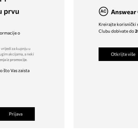
u prvu
Answear 
Kreirajte korisnički
Clubu dobivate do
2
formacije o
 vrijedi za kupnju u
Otkrijte više
ugim akcijama, a neki
enja iz promocije
.
o što Vas zaista
Prijava