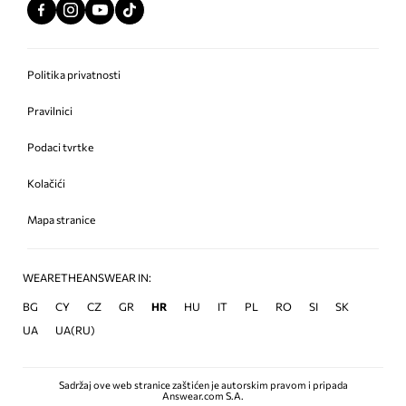
Politika privatnosti
Pravilnici
Podaci tvrtke
Kolačići
Mapa stranice
WEARETHEANSWEAR IN:
BG
CY
CZ
GR
HR
HU
IT
PL
RO
SI
SK
UA
UA(RU)
Sadržaj ove web stranice zaštićen je autorskim pravom i pripada
Answear.com S.A.