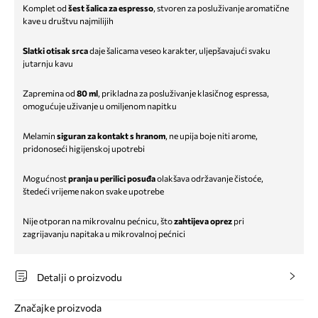
Komplet od
šest šalica za espresso
, stvoren za posluživanje aromatične
kave u društvu najmilijih
Slatki otisak srca
daje šalicama veseo karakter, uljepšavajući svaku
jutarnju kavu
Zapremina od
80 ml
, prikladna za posluživanje klasičnog espressa,
omogućuje uživanje u omiljenom napitku
Melamin
siguran za kontakt s hranom
, ne upija boje niti arome,
pridonoseći higijenskoj upotrebi
Mogućnost
pranja u perilici posuđa
olakšava održavanje čistoće,
štedeći vrijeme nakon svake upotrebe
Nije otporan na mikrovalnu pećnicu, što
zahtijeva oprez
pri
zagrijavanju napitaka u mikrovalnoj pećnici
Detalji o proizvodu
Značajke proizvoda