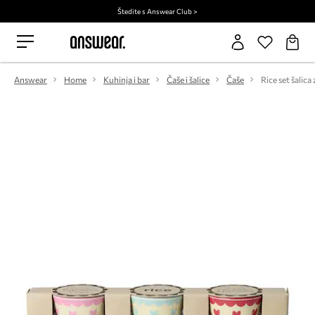
Štedite s Answear Club >
Answear
Home
Kuhinja i bar
Čaše i šalice
Čaše