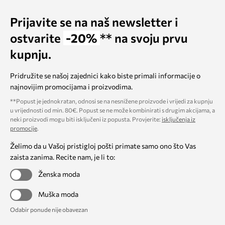
Prijavite se na naš newsletter i
ostvarite
-20%
** na svoju prvu
kupnju.
Pridružite se našoj zajednici kako biste primali informacije o
najnovijim promocijama i proizvodima.
**Popust je jednokratan, odnosi se na nesnižene proizvode i vrijedi za kupnju
u vrijednosti od min. 80€. Popust se ne može kombinirati s drugim akcijama, a
neki proizvodi mogu biti isključeni iz popusta. Provjerite:
isključenja iz
promocije
.
Želimo da u Vašoj pristigloj pošti primate samo ono što Vas
zaista zanima. Recite nam, je li to:
Ženska moda
Muška moda
Odabir ponude nije obavezan