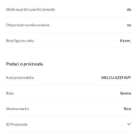
Može se prati u perilici posuđa
da
Otpornost na mikrovalove
ne
Broj figura u setu
6 kom.
Podaci o proizvodu
Kod proizvođača
MELCU.6ZEFAVP
Boja
šarena
Modna marka
Rice
ID Proizvoda