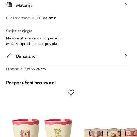
Materijal
Cijeli proizvod
:
100% Melamin
Savjeti za njegu
:
Ne koristiti u mikrovalnoj pećnici.
Može se oprati u perilici posuđa.
Dimenzije
Dimenzije
:
9 x 6 x 26 cm
Preporučeni proizvodi