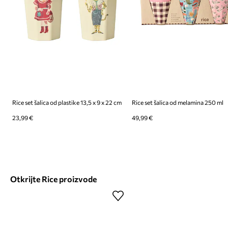
Rice set šalica od plastike 13,5 x 9 x 22 cm
Rice set šalica od melamina 250 ml
23,99 €
49,99 €
Otkrijte Rice proizvode