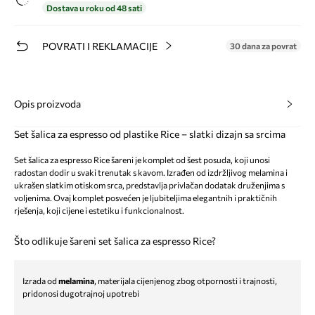
Dostava u roku od 48 sati
POVRATI I REKLAMACIJE
30 dana za povrat
Opis proizvoda
Set šalica za espresso od plastike Rice – slatki dizajn sa srcima
Set šalica za espresso Rice šareni je komplet od šest posuda, koji unosi
radostan dodir u svaki trenutak s kavom. Izrađen od izdržljivog melamina i
ukrašen slatkim otiskom srca, predstavlja privlačan dodatak druženjima s
voljenima. Ovaj komplet posvećen je ljubiteljima elegantnih i praktičnih
rješenja, koji cijene i estetiku i funkcionalnost.
Što odlikuje šareni set šalica za espresso Rice?
Izrada od
melamina
, materijala cijenjenog zbog otpornosti i trajnosti,
pridonosi dugotrajnoj upotrebi