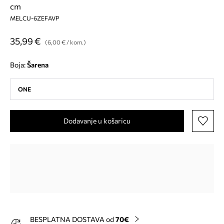
cm
MELCU-6ZEFAVP
35,99 €
(6,00 € / kom.)
Boja:
šarena
ONE
Dodavanje u košaricu
BESPLATNA DOSTAVA od
70€