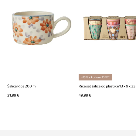
-15% s kodom: OFF*
Šalica Rice 200 ml
Rice set šalica od plastike 13 x 9 x 3
21,99 €
49,99 €