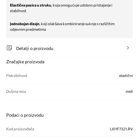
Elastična pasica u struku
, koja omogućuje udobno pristajanje i
stabilnost
Jednobojan dizajn
, koji olakšava kombiniranje suknje s različitim
odjevnim predmetima
Detalji o proizvodu
Značajke proizvoda
Fleksibilnost
elastični
Duljina reza
midi
Podaci o proizvodu
Kod proizvođača
LI01F7321.RV