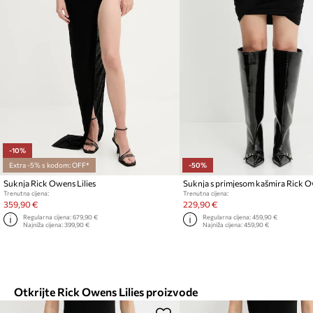
-10%
Extra -5% s kodom: OFF*
-50%
Suknja Rick Owens Lilies
Trenutna cijena:
Trenutna cijena:
359,90 €
229,90 €
Regularna cijena:
679,90 €
Regularna cijena:
459,90 €
Najniža cijena:
399,90 €
Najniža cijena:
459,90 €
Otkrijte Rick Owens Lilies proizvode