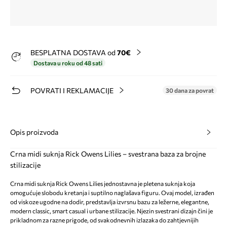
BESPLATNA DOSTAVA od
70€
Dostava u roku od 48 sati
POVRATI I REKLAMACIJE
30 dana za povrat
Opis proizvoda
Crna midi suknja Rick Owens Lilies – svestrana baza za brojne
stilizacije
Crna midi suknja Rick Owens Lilies jednostavna je pletena suknja koja
omogućuje slobodu kretanja i suptilno naglašava figuru. Ovaj model, izrađen
od viskoze ugodne na dodir, predstavlja izvrsnu bazu za ležerne, elegantne,
modern classic, smart casual i urbane stilizacije. Njezin svestrani dizajn čini je
prikladnom za razne prigode, od svakodnevnih izlazaka do zahtjevnijih