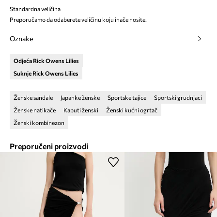
Standardna veličina
Preporučamo da odaberete veličinu koju inače nosite.
Oznake
Odjeća Rick Owens Lilies
Suknje Rick Owens Lilies
Ženske sandale
Japanke ženske
Sportske tajice
Sportski grudnjaci
Ženske natikače
Kaputi ženski
Ženski kućni ogrtač
Ženski kombinezon
Preporučeni proizvodi