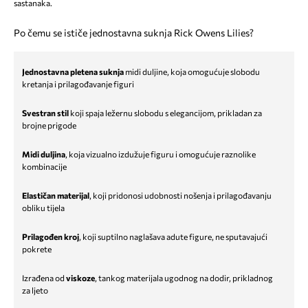
sastanaka.
Po čemu se ističe jednostavna suknja Rick Owens Lilies?
Jednostavna pletena suknja
midi duljine, koja omogućuje slobodu
kretanja i prilagođavanje figuri
Svestran stil
koji spaja ležernu slobodu s elegancijom, prikladan za
brojne prigode
Midi duljina
, koja vizualno izdužuje figuru i omogućuje raznolike
kombinacije
Elastičan materijal
, koji pridonosi udobnosti nošenja i prilagođavanju
obliku tijela
Prilagođen kroj
, koji suptilno naglašava adute figure, ne sputavajući
pokrete
Izrađena od
viskoze
, tankog materijala ugodnog na dodir, prikladnog
za ljeto