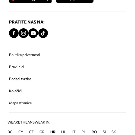
PRATITE NAS NA:
Politika privatnosti
Pravilnici
Podaci tvrtke
Kolačići
Mapa stranice
WEARETHEANSWEAR IN:
BG
CY
CZ
GR
HR
HU
IT
PL
RO
SI
SK