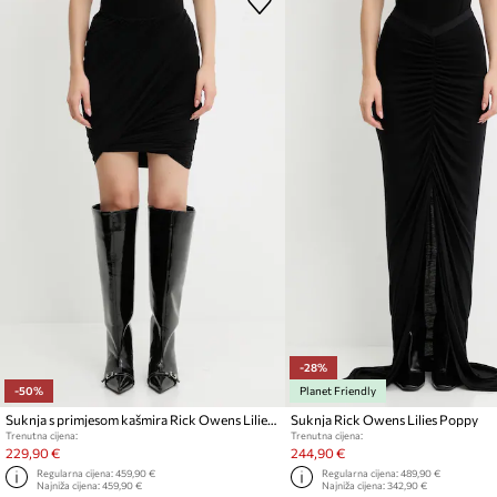
-28%
-50%
Planet Friendly
Suknja s primjesom kašmira Rick Owens Lilies Luna
Suknja Rick Owens Lilies Poppy
Trenutna cijena:
Trenutna cijena:
229,90 €
244,90 €
Regularna cijena:
459,90 €
Regularna cijena:
489,90 €
Najniža cijena:
459,90 €
Najniža cijena:
342,90 €