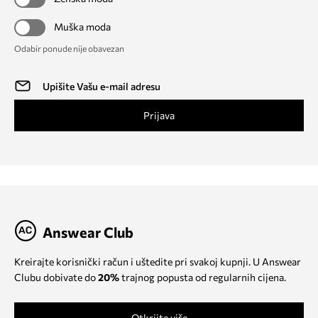
Muška moda
Odabir ponude nije obavezan
Prijava
Answear Club
Kreirajte korisnički račun i uštedite pri svakoj kupnji. U Answear
Clubu dobivate do
20%
trajnog popusta od regularnih cijena.
Otkrijte više