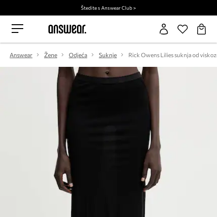
Štedite s Answear Club >
Answear
Žene
Odjeća
Suknje
Rick Owens Lilies suknja od viskoz