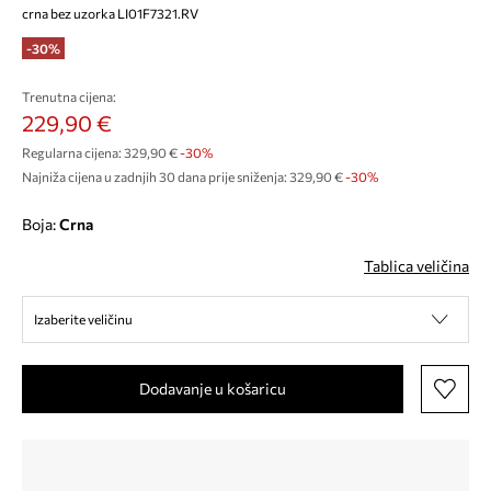
crna bez uzorka LI01F7321.RV
-30%
Trenutna cijena:
229,90 €
Regularna cijena:
329,90 €
-30%
Najniža cijena u zadnjih 30 dana prije sniženja:
329,90 €
 -30%
Boja:
crna
Tablica veličina
Izaberite veličinu
Dodavanje u košaricu