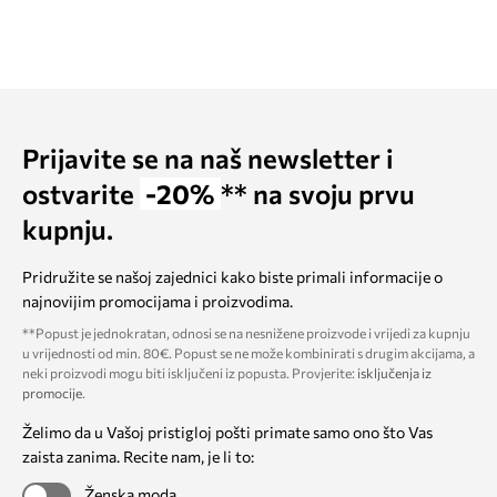
Prijavite se na naš newsletter i
ostvarite
-20%
** na svoju prvu
kupnju.
Pridružite se našoj zajednici kako biste primali informacije o
najnovijim promocijama i proizvodima.
**Popust je jednokratan, odnosi se na nesnižene proizvode i vrijedi za kupnju
u vrijednosti od min. 80€. Popust se ne može kombinirati s drugim akcijama, a
neki proizvodi mogu biti isključeni iz popusta. Provjerite:
isključenja iz
promocije
.
Želimo da u Vašoj pristigloj pošti primate samo ono što Vas
zaista zanima. Recite nam, je li to:
Ženska moda