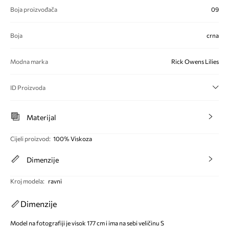
Boja proizvođača
09
Boja
crna
Modna marka
Rick Owens Lilies
ID Proizvoda
Materijal
Cijeli proizvod
:
100% Viskoza
Dimenzije
Kroj modela
:
ravni
Dimenzije
Model na fotografiji je visok 177 cm i ima na sebi veličinu S