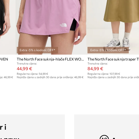
Extra -5% s kodom: OFF*
Extra -5% s kodom: OFF*
WOVEN
The North Face suknja-hlače FLEX WOVEN
The North Face suknja traper T
Trenutna cijena:
Trenutna cijena:
44,99 €
84,99 €
Regularna cijena:
54,99 €
Regularna cijena:
107,99 €
ja:
46,99 €
Najniža cijena u zadnjih 30 dana prije sniženja:
46,99 €
Najniža cijena u zadnjih 30 dana prije sniž
r i