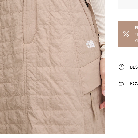
F
*
v
BES
POV