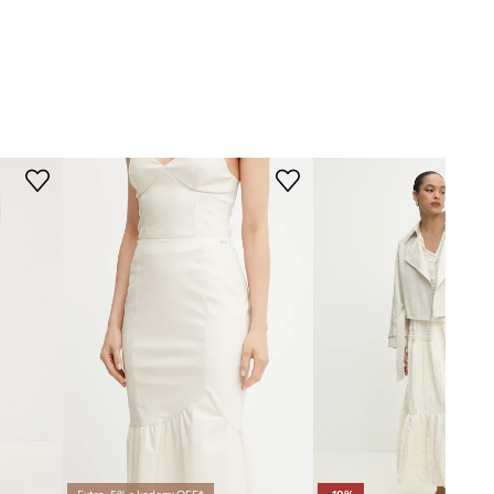
DIMENZIJE
F0A8E7BBOX1
Model na fotografiji je visok 174
bež
cm i ima na sebi veličinu S
Standardna veličina
The North Face
Preporučamo da odaberete veličinu koju
inače nosite.
Tablica veličina