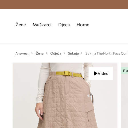
Premium Fashion Benefits >
Besplatna d
Žene
Muškarci
Djeca
Home
Answear
Žene
Odjeća
Suknje
Suknja The North Face Qui
Pla
Video