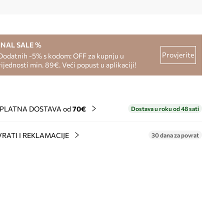
INAL SALE %
Provjerite
Dodatnih -5% s kodom: OFF za kupnju u
rijednosti min. 89€. Veći popust u aplikaciji!
PLATNA DOSTAVA od
70€
Dostava u roku od 48 sati
RATI I REKLAMACIJE
30 dana za povrat