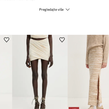
Pregledajte više
Kod proizvođača
N
 i druker.
a.
Boja
e.
 predmeta.
Modna marka
širine.
Proizvođač
ID Proizvoda