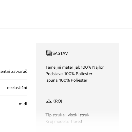
SASTAV
Temeljni materijal: 100% Najlon
tentni zatvarač
Podstava: 100% Poliester
Ispuna: 100% Poliester
neelastični
KROJ
midi
Tip struka
:
visoki struk
Kroj modela
:
flared