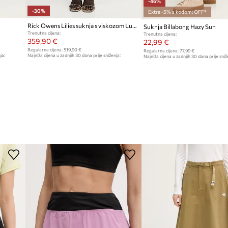
-46%
-30%
Extra -5% s kodom: OFF*
Rick Owens Lilies suknja s viskozom Luna
Suknja Billabong Hazy Sun
Trenutna cijena:
Trenutna cijena:
359,90 €
22,99 €
Regularna cijena:
519,90 €
Regularna cijena:
77,99 €
ja:
Najniža cijena u zadnjih 30 dana prije sniženja:
Najniža cijena u zadnjih 30 dana prije sniž
519,90 €