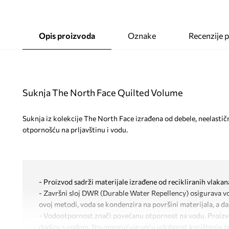
Opis proizvoda
Oznake
Recenzije 
Suknja The North Face Quilted Volume
Suknja iz kolekcije The North Face izrađena od debele, neelasti
otpornošću na prljavštinu i vodu.
- Proizvod sadrži materijale izrađene od recikliranih vlakan
- Završni sloj DWR (Durable Water Repellency) osigurava v
ovoj metodi, voda se kondenzira na površini materijala, a da
- Vodootpornost znači povećanu otpornost na vodu. Proizv
dodiru s vodom, što omogućuje veću udobnost korištenja z