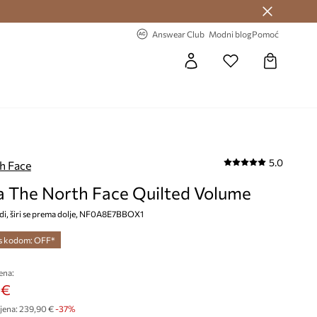
Answear Club >
-20% na prvu narudžbu >
Answear Club
Modni blog
Pomoć
5.0
h Face
a The North Face Quilted Volume
idi, širi se prema dolje, NF0A8E7BBOX1
 s kodom: OFF*
ena:
 €
jena:
239,90 €
-37%