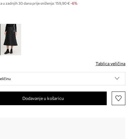
a u zadnjih 30 dana prije sniženja:
159,90 €
 -6%
Tablica veličina
eličinu
Dodavanje u košaricu