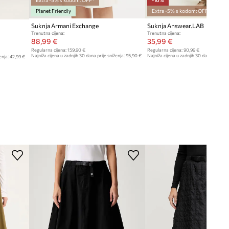
Extra -5% s kodom: OFF*
-10%
Planet Friendly
Extra -5% s kodom: OFF*
Suknja Armani Exchange
Suknja Answear.LAB
Trenutna cijena:
Trenutna cijena:
88,99 €
35,99 €
Regularna cijena:
159,90 €
Regularna cijena:
90,99 €
Najniža cijena u zadnjih 30 dana prije sniženja:
95,90 €
Najniža cijena u zadnjih 30 dana prije sn
enja:
42,99 €