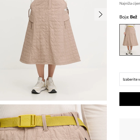
Najniža cijen
Boja:
bež
Izaberite v