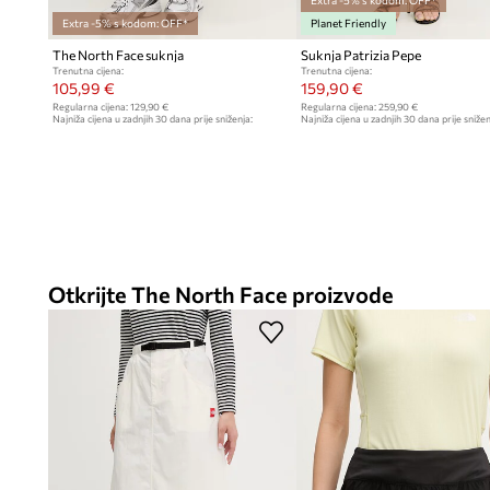
Extra -5% s kodom: OFF*
Extra -5% s kodom: OFF*
Planet Friendly
The North Face suknja
Suknja Patrizia Pepe
Trenutna cijena:
Trenutna cijena:
105,99 €
159,90 €
Regularna cijena:
129,90 €
Regularna cijena:
259,90 €
Najniža cijena u zadnjih 30 dana prije sniženja:
Najniža cijena u zadnjih 30 dana prije snižen
109,90 €
169,90 €
Otkrijte The North Face proizvode