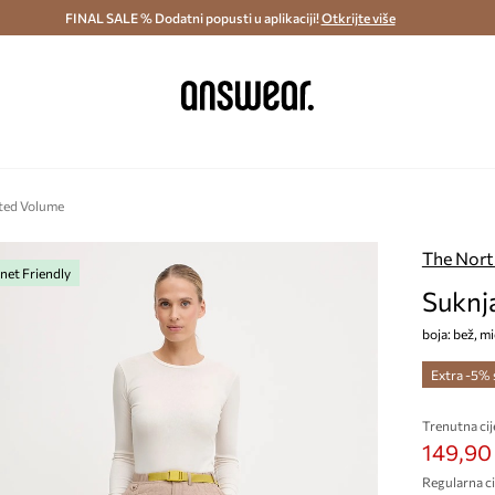
ostava i povrat (od 70€) >
FINAL SALE % Dodatni popusti u aplikaciji!
Dostava u roku 48 sati >
Otkrijte više
Štedite s 
lted Volume
The Nort
net Friendly
Suknj
boja: bež, m
Extra -5%
Trenutna cij
149,90
Regularna ci