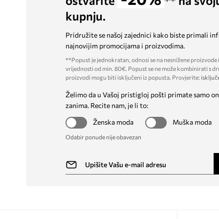
ostvarite
** na svoj
kupnju.
Pridružite se našoj zajednici kako biste primali in
najnovijim promocijama i proizvodima.
**Popust je jednokratan, odnosi se na nesnižene proizvode i
vrijednosti od min. 80€. Popust se ne može kombinirati s dr
proizvodi mogu biti isključeni iz popusta. Provjerite:
isključ
Želimo da u Vašoj pristigloj pošti primate samo on
zanima. Recite nam, je li to:
Ženska moda
Muška moda
Odabir ponude nije obavezan