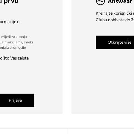
u prvu
Answear 
Kreirajte korisnički
Clubu dobivate do
2
formacije o
 vrijedi za kupnju u
Otkrijte više
ugim akcijama, a neki
enja iz promocije
.
o što Vas zaista
Prijava