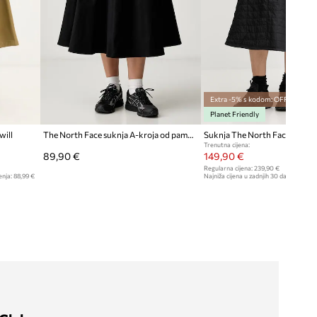
Extra -5% s kodom: OFF*
Planet Friendly
will
The North Face suknja A-kroja od pamuka s elastanom Pinecrest
Suknja The North Face Quilt
Trenutna cijena:
89,90 €
149,90 €
Regularna cijena:
239,90 €
enja:
88,99 €
Najniža cijena u zadnjih 30 dana prije sn
159,90 €