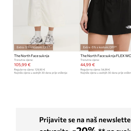
Extra -5% s kodom: OFF*
Extra -5% s kodom: OFF*
The North Face suknja
The North Face suknja FLEX 
Trenutna cijena:
Trenutna cijena:
105,99 €
44,99 €
Regularna cijena:
129,90 €
Regularna cijena:
54,99 €
Najniža cijena u zadnjih 30 dana prije sniženja:
Najniža cijena u zadnjih 30 dana prije snižen
109,90 €
Prijavite se na naš newslette
-20%