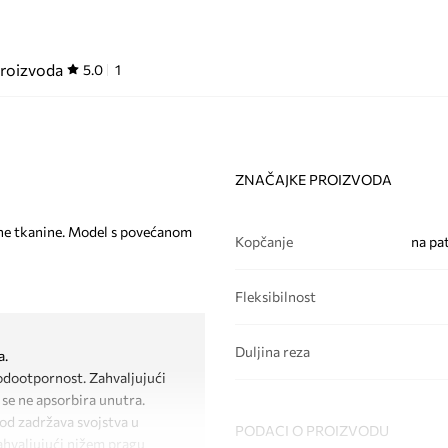
proizvoda
5.0
1
ZNAČAJKE PROIZVODA
čne tkanine. Model s povećanom
Kopčanje
na pa
Fleksibilnost
Duljina reza
a.
odootpornost. Zahvaljujući
 se ne apsorbira unutra.
od zadržava svojstva u
PODACI O PROIZVODU
ahvaljujući nižem pragu