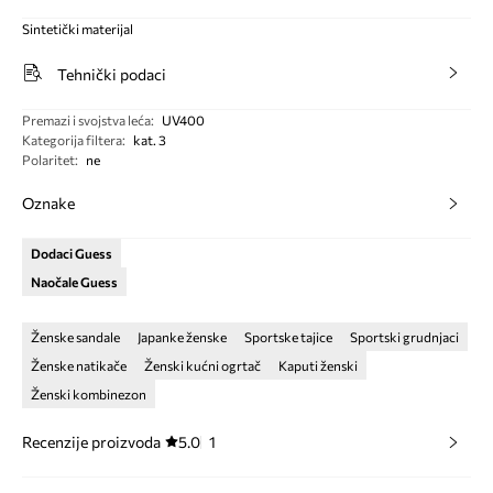
Sintetički materijal
Tehnički podaci
Premazi i svojstva leća
:
UV400
Kategorija filtera
:
kat. 3
Polaritet
:
ne
Oznake
Dodaci Guess
Naočale Guess
Ženske sandale
Japanke ženske
Sportske tajice
Sportski grudnjaci
Ženske natikače
Ženski kućni ogrtač
Kaputi ženski
Ženski kombinezon
Recenzije proizvoda
5.0
1