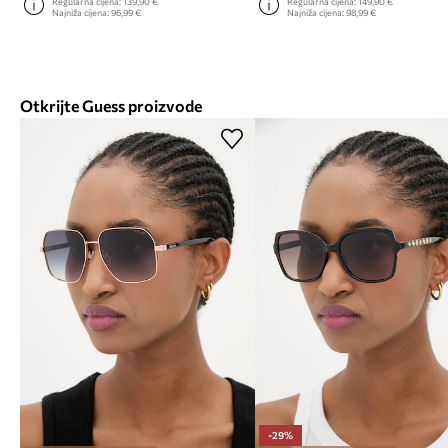
Regularna cijena:
139,90 €
Regularna cijena:
149,90 €
Najniža cijena:
96,99 €
Najniža cijena:
98,99 €
Otkrijte Guess proizvode
-29%