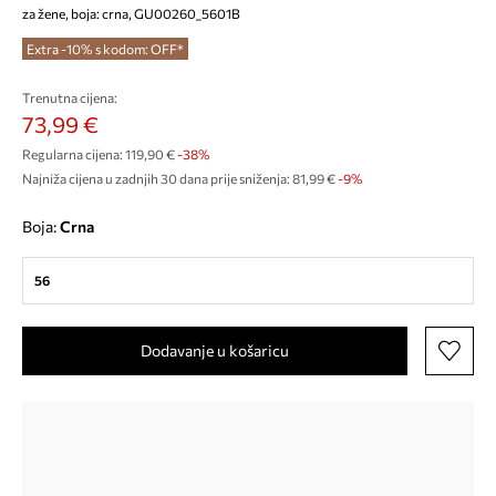
za žene, boja: crna, GU00260_5601B
Extra -10% s kodom: OFF*
Trenutna cijena:
73,99 €
Regularna cijena:
119,90 €
-38%
Najniža cijena u zadnjih 30 dana prije sniženja:
81,99 €
 -9%
Boja:
crna
56
Dodavanje u košaricu