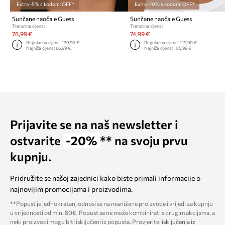
Extra -5% s kodom: OFF*
Extra -10% s kodom: OFF*
Sunčane naočale Guess
Sunčane naočale Guess
Trenutna cijena:
Trenutna cijena:
78,99 €
74,99 €
Regularna cijena:
139,90 €
Regularna cijena:
119,90 €
Najniža cijena:
86,99 €
Najniža cijena:
105,99 €
Prijavite se na naš newsletter i
ostvarite
-20%
** na svoju prvu
kupnju.
Pridružite se našoj zajednici kako biste primali informacije o
najnovijim promocijama i proizvodima.
**Popust je jednokratan, odnosi se na nesnižene proizvode i vrijedi za kupnju
u vrijednosti od min. 80€. Popust se ne može kombinirati s drugim akcijama, a
neki proizvodi mogu biti isključeni iz popusta. Provjerite:
isključenja iz