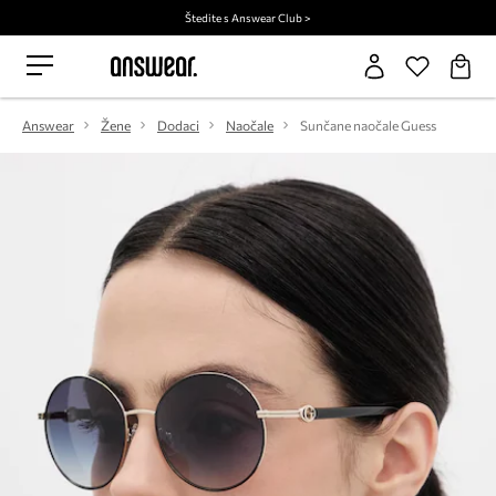
Štedite s Answear Club >
Answear
Žene
Dodaci
Naočale
Sunčane naočale Guess