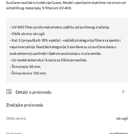
Sunčane naočale iz kolekcije Guess. Model s sjenčanim staklima i okvirom od
sintetičkog materijala. S filterom UV 400.
- UV 400 filter pruža maksimalnu zaštitu od sunčevog zračenja.
- Oblik okvira: okrugli.
- Kat.3 (propušta 8-18% svjetla) - najčešća kategorija filtera za sjenilo i
najuniverzalnija. Naočale kategorije 3 savršene su za sunčane dane u
svakodnevnoj upotrebi i tijekom putovanja u vruće zemlje.
- Uz model dolazi etui i krpica za čišćenje naočala.
- Širina leće: 56 mm.
- Širina okvira: 130 mm.
Detalji o proizvodu
Značajke proizvoda
Oblik okvira
okrugli
Vrsta leće
gradijentna