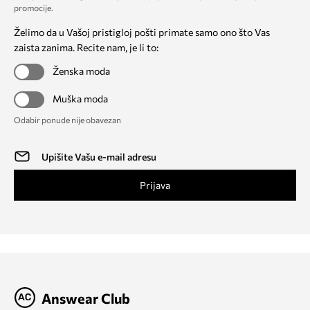
promocije
.
Želimo da u Vašoj pristigloj pošti primate samo ono što Vas
zaista zanima. Recite nam, je li to:
Ženska moda
Muška moda
Odabir ponude nije obavezan
Prijava
Answear Club