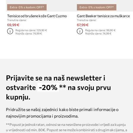
Extra -5% s kodom: OFF*
Extra -5% s kodom: OFF*
Tenisice od brušene kože Gant Cuzmo
Gant Beeker tenisice za muškarce
Trenutna cijena:
Trenutna cijena:
69,99 €
67,99 €
Regularna cijena:
129,90 €
Regularna cijena:
99,90 €
Najniža cijena:
76,99 €
Najniža cijena:
74,99 €
Prijavite se na naš newsletter i
ostvarite
-20%
** na svoju prvu
kupnju.
Pridružite se našoj zajednici kako biste primali informacije o
najnovijim promocijama i proizvodima.
**Popust je jednokratan, odnosi se na nesnižene proizvode i vrijedi za kupnju
u vrijednosti od min. 80€. Popust se ne može kombinirati s drugim akcijama, a