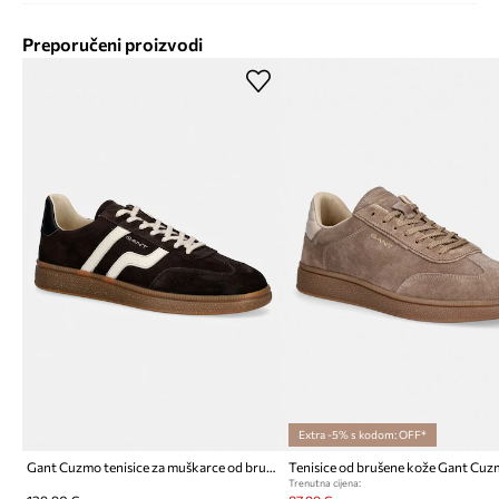
Preporučeni proizvodi
Extra -5% s kodom: OFF*
Gant Cuzmo tenisice za muškarce od brušene kože
Tenisice od brušene kože Gant Cu
Trenutna cijena: