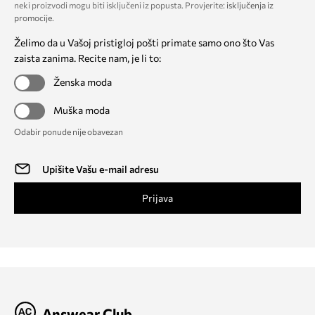
neki proizvodi mogu biti isključeni iz popusta. Provjerite:
isključenja iz
promocije
.
Želimo da u Vašoj pristigloj pošti primate samo ono što Vas
zaista zanima. Recite nam, je li to:
Ženska moda
Muška moda
Odabir ponude nije obavezan
Prijava
Answear Club