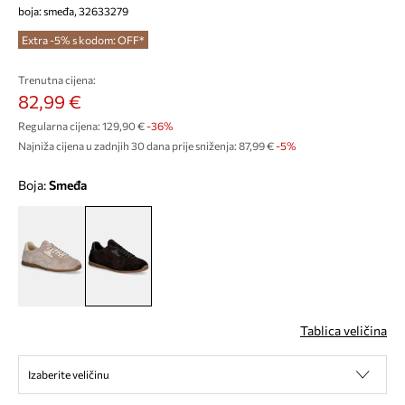
boja: smeđa, 32633279
Extra -5% s kodom: OFF*
Trenutna cijena:
82,99 €
Regularna cijena:
129,90 €
-36%
Najniža cijena u zadnjih 30 dana prije sniženja:
87,99 €
 -5%
Boja:
smeđa
Tablica veličina
Izaberite veličinu