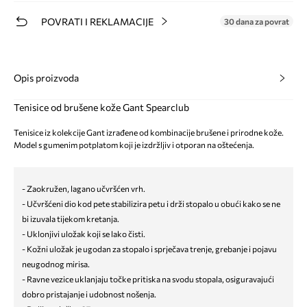
POVRATI I REKLAMACIJE
30 dana za povrat
Opis proizvoda
Tenisice od brušene kože Gant Spearclub
Tenisice iz kolekcije Gant izrađene od kombinacije brušene i prirodne kože.
Model s gumenim potplatom koji je izdržljiv i otporan na oštećenja.
- Zaokružen, lagano učvršćen vrh.
- Učvršćeni dio kod pete stabilizira petu i drži stopalo u obući kako se ne
bi izuvala tijekom kretanja.
- Uklonjivi uložak koji se lako čisti.
- Kožni uložak je ugodan za stopalo i sprječava trenje, grebanje i pojavu
neugodnog mirisa.
- Ravne vezice uklanjaju točke pritiska na svodu stopala, osiguravajući
dobro pristajanje i udobnost nošenja.