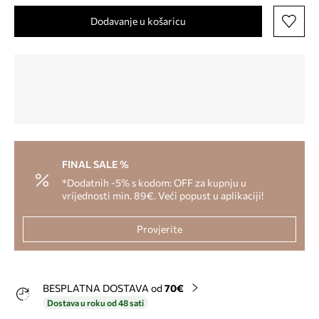
Dodavanje u košaricu
FINAL SALE %
*Dodatnih -5% s kodom: OFF za kupnju u
vrijednosti min. 89€. Veći popust u aplikaciji!
Provjerite
BESPLATNA DOSTAVA od
70€
Dostava u roku od 48 sati