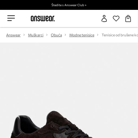
Štedite s Answear Club >
Answear
Muškarci
Obuća
Modne tenisice