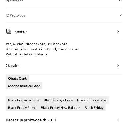
Proizvođač
ID Proizvoda
Sastav
Vanjski dio: Prirodna koža, Brušena koža
Unutrašnji dio: Tekstilni materijal, Prirodna koža
Potplat: Sintetički materijal
Oznake
Obuća Gant
Modne tenisice Gant
Black Friday tenisice
Black Friday obuća
Black Friday adidas
Black Friday Puma
Black Friday New Balance
Black Friday
Recenzije proizvoda
5.0
1