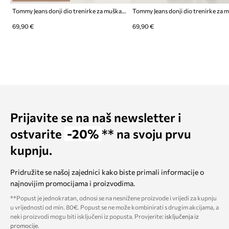
Tommy Jeans donji dio trenirke za muškarce od pamuka
69,90 €
69,90 €
Prijavite se na naš newsletter i
ostvarite
-20%
** na svoju prvu
kupnju.
Pridružite se našoj zajednici kako biste primali informacije o
najnovijim promocijama i proizvodima.
**Popust je jednokratan, odnosi se na nesnižene proizvode i vrijedi za kupnju
u vrijednosti od min. 80€. Popust se ne može kombinirati s drugim akcijama, a
neki proizvodi mogu biti isključeni iz popusta. Provjerite:
isključenja iz
promocije
.