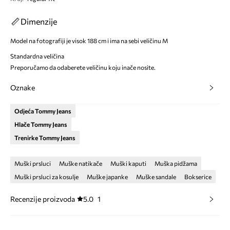
Dimenzije
Model na fotografiji je visok 188 cm i ima na sebi veličinu M
Standardna veličina
Preporučamo da odaberete veličinu koju inače nosite.
Oznake
Odjeća Tommy Jeans
Hlače Tommy Jeans
Trenirke Tommy Jeans
Muški prsluci
Muške natikače
Muški kaputi
Muška pidžama
Muški prsluci za kosulje
Muške japanke
Muške sandale
Bokserice
Recenzije proizvoda
5.0
1