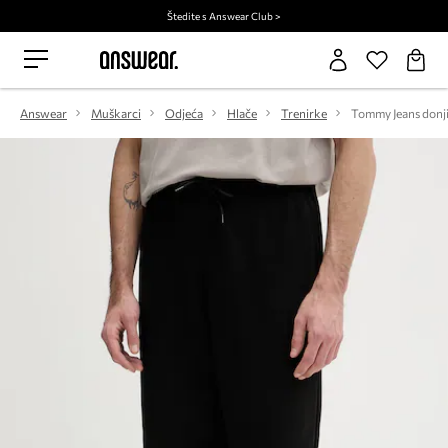
Štedite s Answear Club >
Answear
Muškarci
Odjeća
Hlače
Trenirke