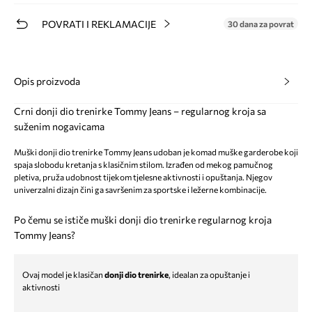
POVRATI I REKLAMACIJE
30 dana za povrat
Opis proizvoda
Crni donji dio trenirke Tommy Jeans – regularnog kroja sa
suženim nogavicama
Muški donji dio trenirke Tommy Jeans udoban je komad muške garderobe koji
spaja slobodu kretanja s klasičnim stilom. Izrađen od mekog pamučnog
pletiva, pruža udobnost tijekom tjelesne aktivnosti i opuštanja. Njegov
univerzalni dizajn čini ga savršenim za sportske i ležerne kombinacije.
Po čemu se ističe muški donji dio trenirke regularnog kroja
Tommy Jeans?
Ovaj model je klasičan
donji dio trenirke
, idealan za opuštanje i
aktivnosti