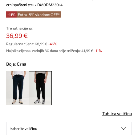
crni spušteni struk DM0DM23014
-11%
Extra -5% s kodom: OFF*
Trenutna cijena:
36,99 €
Regularna cijena:
68,99 €
-46%
Najniža cijena u zadnjih 30 dana prije sniženja:
41,99 €
 -11%
Boja:
crna
Tablica veličina
Izaberite veličinu