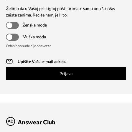
Želimo da u Vašoj pristigloj pošti primate samo ono što Vas
zaista zanima. Recite nam, je li to:
Ženska moda
Muška moda
Odabir ponude nije obavezan
Prijava
Answear Club