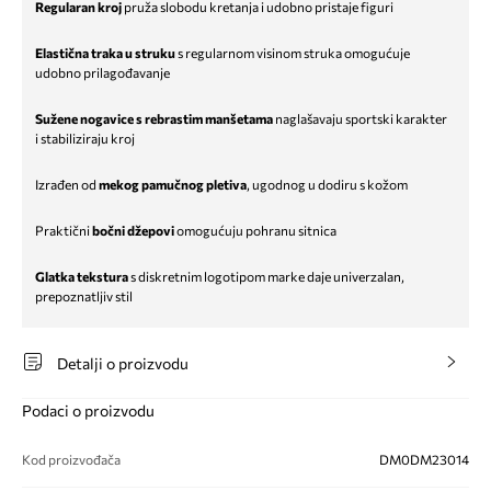
Regularan kroj
pruža slobodu kretanja i udobno pristaje figuri
Elastična traka u struku
s regularnom visinom struka omogućuje
udobno prilagođavanje
Sužene nogavice s rebrastim manšetama
naglašavaju sportski karakter
i stabiliziraju kroj
Izrađen od
mekog pamučnog pletiva
, ugodnog u dodiru s kožom
Praktični
bočni džepovi
omogućuju pohranu sitnica
Glatka tekstura
s diskretnim logotipom marke daje univerzalan,
prepoznatljiv stil
Detalji o proizvodu
Podaci o proizvodu
Kod proizvođača
DM0DM23014