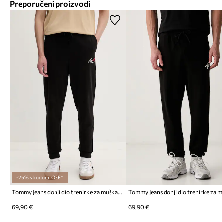
Preporučeni proizvodi
-25% s kodom: OFF*
Tommy Jeans donji dio trenirke za muškarce od pamuka
69,90 €
69,90 €