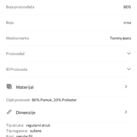
Boja proizvođača
BDS
Boja
crna
Modna marka
Tommy Jeans
Proizvođač
ID Proizvoda
Materijal
Cijeli proizvod
:
80% Pamuk, 20% Poliester
Dimenzije
Tip struka
:
regularni struk
Tip nogavica
:
sužene
Kroj
:
regular fit