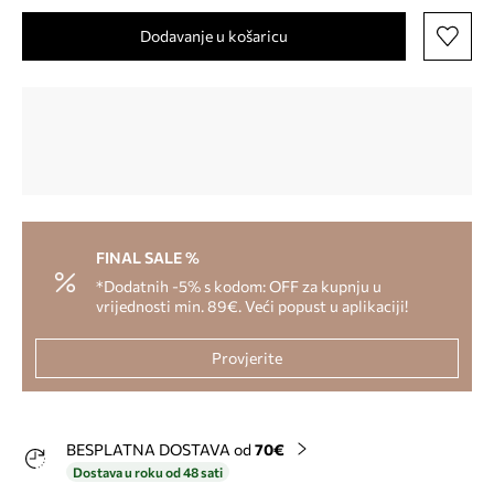
Dodavanje u košaricu
FINAL SALE %
*Dodatnih -5% s kodom: OFF za kupnju u
vrijednosti min. 89€. Veći popust u aplikaciji!
Provjerite
BESPLATNA DOSTAVA od
70€
Dostava u roku od 48 sati