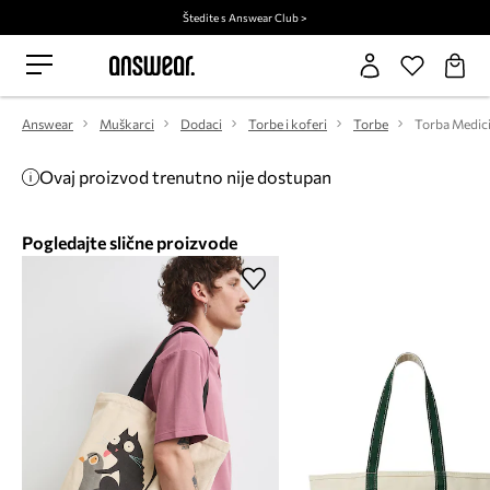
Štedite s Answear Club >
Answear
Muškarci
Dodaci
Torbe i koferi
Torbe
Torba Medic
Ovaj proizvod trenutno nije dostupan
Pogledajte slične proizvode