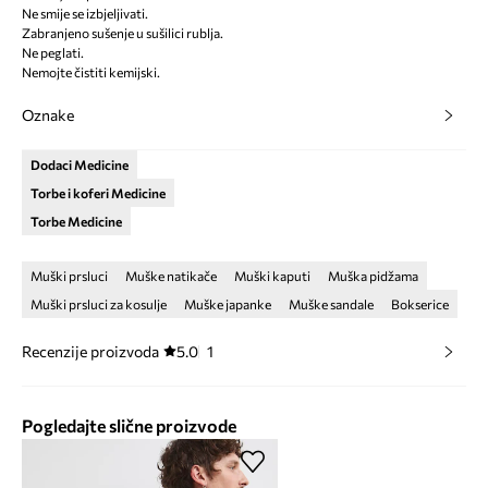
Ne smije se izbjeljivati.
Zabranjeno sušenje u sušilici rublja.
Ne peglati.
Nemojte čistiti kemijski.
Oznake
Dodaci Medicine
Torbe i koferi Medicine
Torbe Medicine
Muški prsluci
Muške natikače
Muški kaputi
Muška pidžama
Muški prsluci za kosulje
Muške japanke
Muške sandale
Bokserice
Recenzije proizvoda
5.0
1
Pogledajte slične proizvode