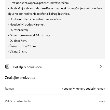
- Pretinac se zakopčava patentnim zatvaračem.
- Na stražnjoj strani nalazi se džep s magnetskim kopčanjem koji olakšava
sigurno pohranjivanje telefona ili drugih sitnica.
- Unutarnji džep s patentnim zatvaračem.
- Neodvojivi, podesivi remen.
- Ukrasni detalj.
- Dimenzije manje od A4 formata.
- Dubina: 7 cm.
- Širina pri dnu: 19 cm.
- Visina: 21 cm.
Detalji o proizvodu
Značajke proizvoda
Remen
neodvojivi remen, podesivi remen
Veličina putne torbe
mala