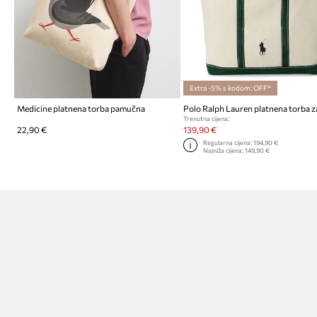
Extra -5% s kodom: OFF*
Medicine platnena torba pamučna
Trenutna cijena:
22,90 €
139,90 €
Regularna cijena:
194,90 €
Najniža cijena:
149,90 €