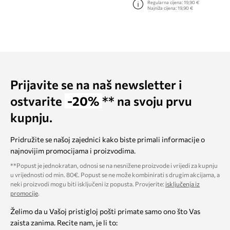
Regularna cijena:
19,90 €
Najniža cijena:
19,90 €
Prijavite se na naš newsletter i
ostvarite
-20%
** na svoju prvu
kupnju.
Pridružite se našoj zajednici kako biste primali informacije o
najnovijim promocijama i proizvodima.
**Popust je jednokratan, odnosi se na nesnižene proizvode i vrijedi za kupnju
u vrijednosti od min. 80€. Popust se ne može kombinirati s drugim akcijama, a
neki proizvodi mogu biti isključeni iz popusta. Provjerite:
isključenja iz
promocije
.
Želimo da u Vašoj pristigloj pošti primate samo ono što Vas
zaista zanima. Recite nam, je li to: