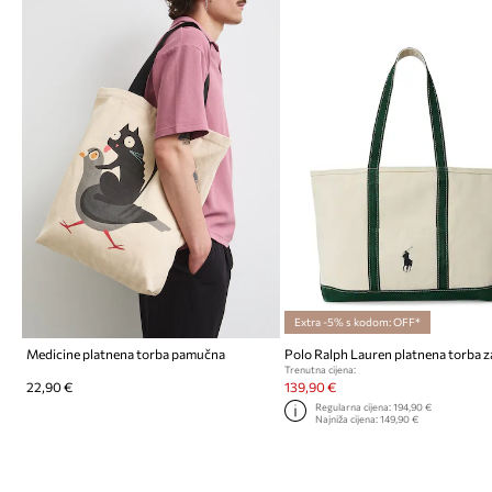
Extra -5% s kodom: OFF*
Medicine platnena torba pamučna
Trenutna cijena:
22,90 €
139,90 €
Regularna cijena:
194,90 €
Najniža cijena:
149,90 €