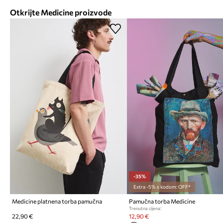
Otkrijte Medicine proizvode
-35%
Extra -5% s kodom: OFF*
Medicine platnena torba pamučna
Pamučna torba Medicine
Trenutna cijena:
22,90 €
12,90 €