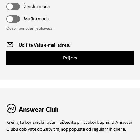
Ženska moda
Muška moda
Odabir ponude nije obavezan
Prijava
Answear Club
Kreirajte korisnički račun i uštedite pri svakoj kupnji. U Answear
Clubu dobivate do
20%
trajnog popusta od regularnih cijena.