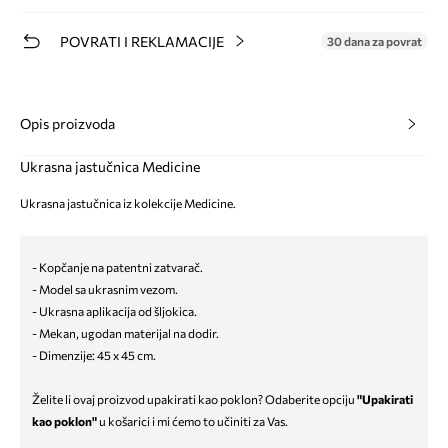
POVRATI I REKLAMACIJE
30 dana za povrat
Opis proizvoda
Ukrasna jastučnica Medicine
Ukrasna jastučnica iz kolekcije Medicine.
- Kopčanje na patentni zatvarač.
- Model sa ukrasnim vezom.
- Ukrasna aplikacija od šljokica.
- Mekan, ugodan materijal na dodir.
- Dimenzije: 45 x 45 cm.
Želite li ovaj proizvod upakirati kao poklon? Odaberite opciju
"Upakirati
kao poklon"
u košarici i mi ćemo to učiniti za Vas.