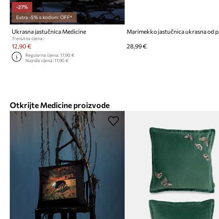
-27%
Extra -5% s kodom: OFF*
Ukrasna jastučnica Medicine
Trenutna cijena:
12,90 €
28,99 €
Regularna cijena:
17,90 €
Najniža cijena:
17,90 €
Otkrijte Medicine proizvode