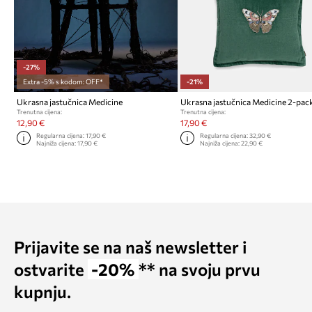
-27%
Extra -5% s kodom: OFF*
-21%
Ukrasna jastučnica Medicine
Ukrasna jastučnica Medicine 2-pac
Trenutna cijena:
Trenutna cijena:
12,90 €
17,90 €
Regularna cijena:
17,90 €
Regularna cijena:
32,90 €
Najniža cijena:
17,90 €
Najniža cijena:
22,90 €
Prijavite se na naš newsletter i
ostvarite
-20%
** na svoju prvu
kupnju.