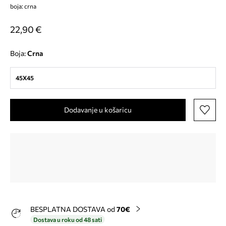
boja: crna
22,90 €
Boja:
crna
45X45
Dodavanje u košaricu
BESPLATNA DOSTAVA od
70€
Dostava u roku od 48 sati