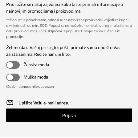
Pridružite se našoj zajednici kako biste primali informacije o
najnovijim promocijama i proizvodima.
**Popust je jednokratan, odnosi se na nesnižene proizvode i vrijedi za kupnju
u vrijednosti od min. 80€. Popust se ne može kombinirati s drugim akcijama, a
neki proizvodi mogu biti isključeni iz popusta. Provjerite:
isključenja iz
promocije
.
Želimo da u Vašoj pristigloj pošti primate samo ono što Vas
zaista zanima. Recite nam, je li to:
Ženska moda
Muška moda
Odabir ponude nije obavezan
Prijava