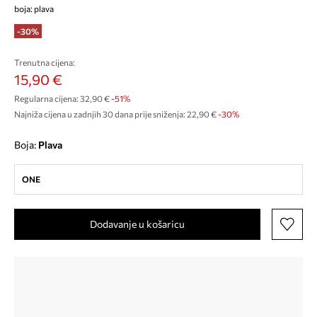
boja: plava
-30%
Trenutna cijena:
15,90 €
Regularna cijena:
32,90 €
-51%
Najniža cijena u zadnjih 30 dana prije sniženja:
22,90 €
 -30%
Boja:
plava
ONE
Dodavanje u košaricu