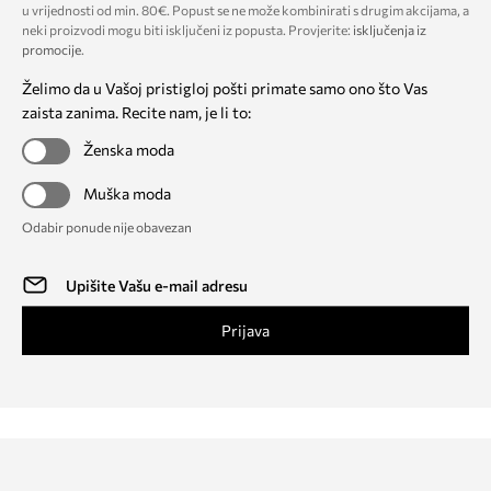
u vrijednosti od min. 80€. Popust se ne može kombinirati s drugim akcijama, a
neki proizvodi mogu biti isključeni iz popusta. Provjerite:
isključenja iz
promocije
.
Želimo da u Vašoj pristigloj pošti primate samo ono što Vas
zaista zanima. Recite nam, je li to:
Ženska moda
Muška moda
Odabir ponude nije obavezan
Prijava