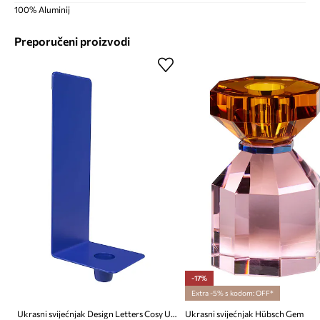
100% Aluminij
Preporučeni proizvodi
-17%
Extra -5% s kodom: OFF*
Ukrasni svijećnjak Design Letters Cosy Up Wall
Ukrasni svijećnjak Hübsch Gem