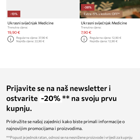
-38%
-13%
Extra -5% s kodom: OFF*
Ukrasni svijećnjak Medicine
Ukrasni svijećnjak Medicine
Trenutna cijena:
Trenutna cijena:
19,90 €
7,90 €
Regularna cijena:
37,90 €
Regularna cijena:
12,90 €
Najniža cijena:
22,90 €
Najniža cijena:
12,90 €
Prijavite se na naš newsletter i
ostvarite
-20%
** na svoju prvu
kupnju.
Pridružite se našoj zajednici kako biste primali informacije o
najnovijim promocijama i proizvodima.
**Popust je jednokratan, odnosi se na nesnižene proizvode i vrijedi za kupnju